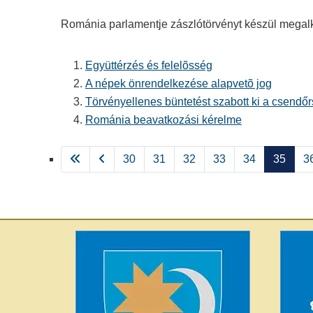
Románia parlamentje zászlótörvényt készül megalko
Együttérzés és felelõsség
A népek önrendelkezése alapvetõ jog
Törvényellenes büntetést szabott ki a csend
Románia beavatkozási kérelme
30
31
32
33
34
35
3