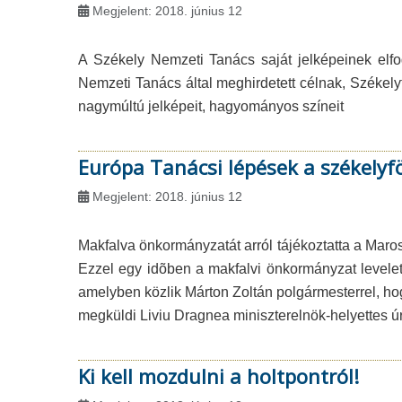
Megjelent: 2018. június 12
A Székely Nemzeti Tanács saját jelképeinek elfog
Nemzeti Tanács által meghirdetett célnak, Székely
nagymúltú jelképeit, hagyományos színeit
Európa Tanácsi lépések a székely
Megjelent: 2018. június 12
Makfalva önkormányzatát arról tájékoztatta a Maro
Ezzel egy idõben a makfalvi önkormányzat levele
amelyben közlik Márton Zoltán polgármesterrel, 
megküldi Liviu Dragnea miniszterelnök-helyettes úr
Ki kell mozdulni a holtpontról!