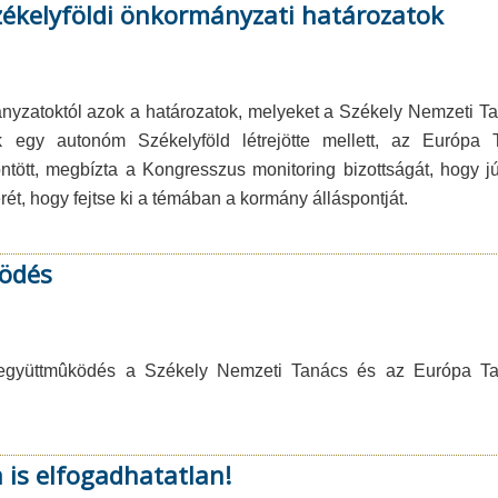
zékelyföldi önkormányzati határozatok
nyzatoktól azok a határozatok, melyeket a Székely Nemzeti Ta
nek egy autonóm Székelyföld létrejötte mellett, az Európ
tt, megbízta a Kongresszus monitoring bizottságát, hogy júl
erét, hogy fejtse ki a témában a kormány álláspontját.
ködés
 és együttmûködés a Székely Nemzeti Tanács és az Európa 
 is elfogadhatatlan!