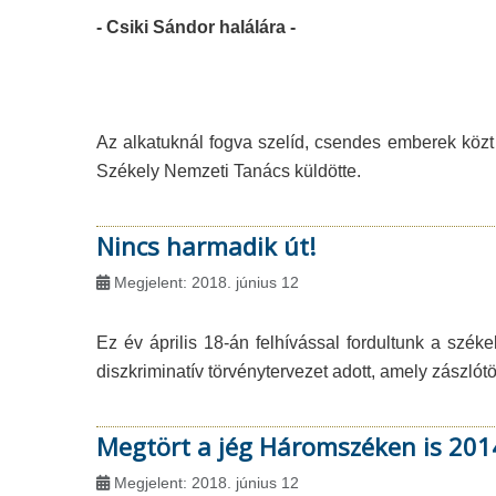
- Csiki Sándor halálára -
Az alkatuknál fogva szelíd, csendes emberek köz
Székely Nemzeti Tanács küldötte.
Nincs harmadik út!
Megjelent: 2018. június 12
Ez év április 18-án felhívással fordultunk a sz
diszkriminatív törvénytervezet adott, amely zászló
Megtört a jég Háromszéken is 2014
Megjelent: 2018. június 12