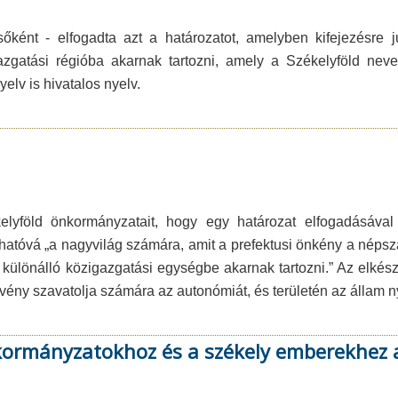
nt - elfogadta azt a határozatot, amelyben kifejezésre jut
zgatási régióba akarnak tartozni, amely a Székelyföld neve
elv is hivatalos nyelv.
kelyföld önkormányzatait, hogy egy határozat elfogadásával 
thatóvá „a nagyvilág számára, amit a prefektusi önkény a népsz
különálló közigazgatási egységbe akarnak tartozni.” Az elkészíte
rvény szavatolja számára az autonómiát, és területén az állam n
nkormányzatokhoz és a székely emberekhez 