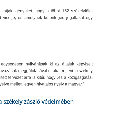
tatják igényüket, hogy a többi 152 székelyföldi
t viselje, és amelynek különleges jogállását egy
egységesen nyilvánítsák ki az általuk képviselt
avazások meggátolásával el akar rejteni: a székely
tt tervezet arra is kitér, hogy „ez a közigazgatási
yelve mellett legyen hivatalos nyelv a magyar.”
a székely zászló védelmében