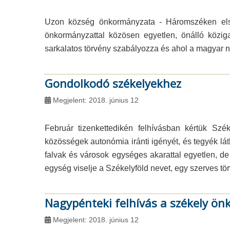
Uzon község önkormányzata - Háromszéken elsőké
önkormányzattal közösen egyetlen, önálló köziga
sarkalatos törvény szabályozza és ahol a magyar ny
Gondolkodó székelyekhez
Megjelent: 2018. június 12
Február tizenkettedikén felhívásban kértük Szé
közösségek autonómia iránti igényét, és tegyék lá
falvak és városok egységes akarattal egyetlen, de 
egység viselje a Székelyföld nevet, egy szerves tö
Nagypénteki felhívás a székely ö
Megjelent: 2018. június 12