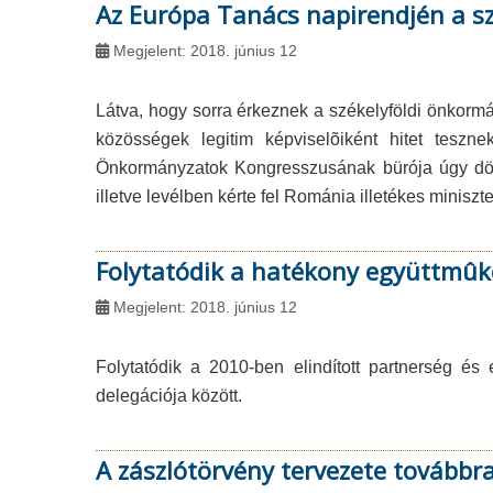
Az Európa Tanács napirendjén a s
Megjelent: 2018. június 12
Látva, hogy sorra érkeznek a székelyföldi önkormá
közösségek legitim képviselõiként hitet tesz
Önkormányzatok Kongresszusának bürója úgy döntö
illetve levélben kérte fel Románia illetékes miniszt
Folytatódik a hatékony együttmû
Megjelent: 2018. június 12
Folytatódik a 2010-ben elindított partnerség
delegációja között.
A zászlótörvény tervezete továbbra