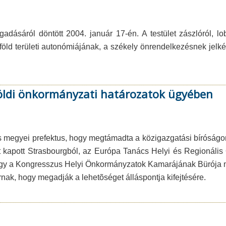
adásáról döntött 2004. január 17-én. A testület zászlóról, l
föld területi autonómiájának, a székely önrendelkezésnek jelk
földi önkormányzati határozatok ügyében
s megyei prefektus, hogy megtámadta a közigazgatási bíróságo
t kapott Strasbourgból, az Európa Tanács Helyi és Regionális
hogy a Kongresszus Helyi Önkormányzatok Kamarájának Bürója m
nak, hogy megadják a lehetõséget álláspontja kifejtésére.