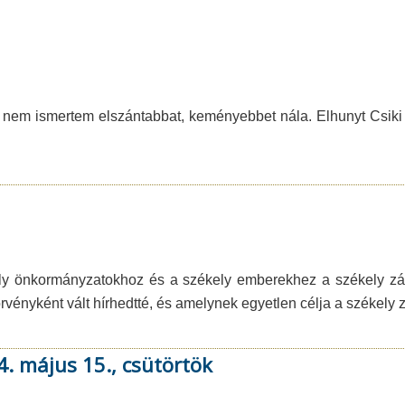
t nem ismertem elszántabbat, keményebbet nála. Elhunyt Csi
ékely önkormányzatokhoz és a székely emberekhez a székely zá
törvényként vált hírhedtté, és amelynek egyetlen célja a székel
. május 15., csütörtök