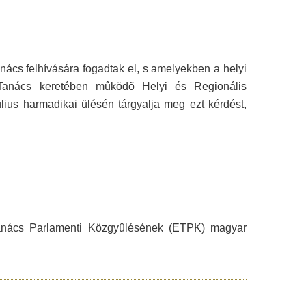
nács felhívására fogadtak el, s amelyekben a helyi
a Tanács keretében mûködõ Helyi és Regionális
ius harmadikai ülésén tárgyalja meg ezt kérdést,
Tanács Parlamenti Közgyûlésének (ETPK) magyar