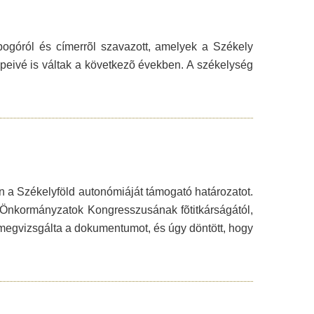
obogóról és címerrõl szavazott, amelyek a Székely
épeivé is váltak a következõ években. A székelység
n a Székelyföld autonómiáját támogató határozatot.
 Önkormányzatok Kongresszusának fõtitkárságától,
egvizsgálta a dokumentumot, és úgy döntött, hogy