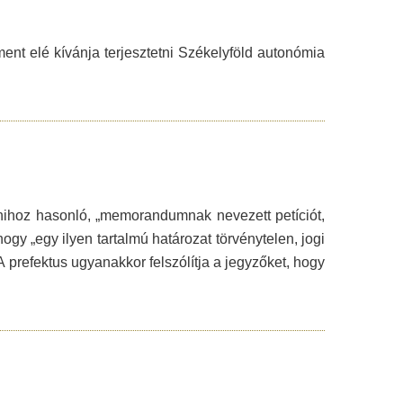
t elé kívánja terjesztetni Székelyföld autonómia
nihoz hasonló, „memorandumnak nevezett petíciót,
hogy „egy ilyen tartalmú határozat törvénytelen, jogi
 prefektus ugyanakkor felszólítja a jegyzőket, hogy