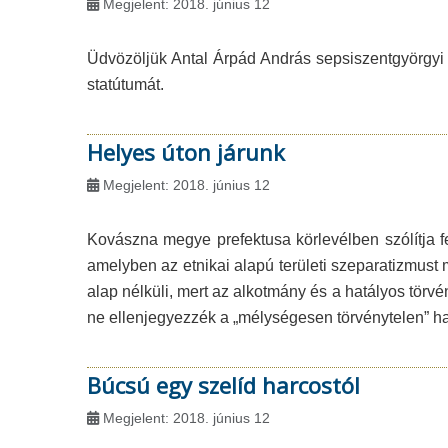
Megjelent: 2018. június 12
Üdvözöljük Antal Árpád András sepsiszentgyörgyi
statútumát.
Helyes úton járunk
Megjelent: 2018. június 12
Kovászna megye prefektusa körlevélben szólítja 
amelyben az etnikai alapú területi szeparatizmust mo
alap nélküli, mert az alkotmány és a hatályos törv
ne ellenjegyezzék a „mélységesen törvénytelen” ha
Búcsú egy szelíd harcostól
Megjelent: 2018. június 12