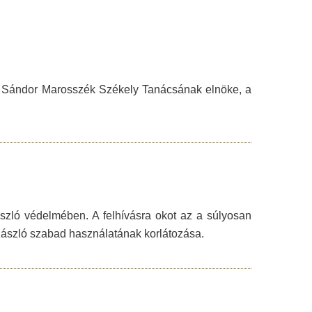
ki Sándor Marosszék Székely Tanácsának elnöke, a
szló védelmében. A felhívásra okot az a súlyosan
y zászló szabad használatának korlátozása.