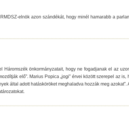
 RMDSZ-elnök azon szándékát, hogy minél hamarabb a parlamen
fel Háromszék önkormányzatait, hogy ne fogadjanak el az uzo
zdítják elő”. Marius Popica „jogi” érvei között szerepel az is, 
ények által adott hatásköröket meghaladva hozzák meg azokat”. A
tározatokat.