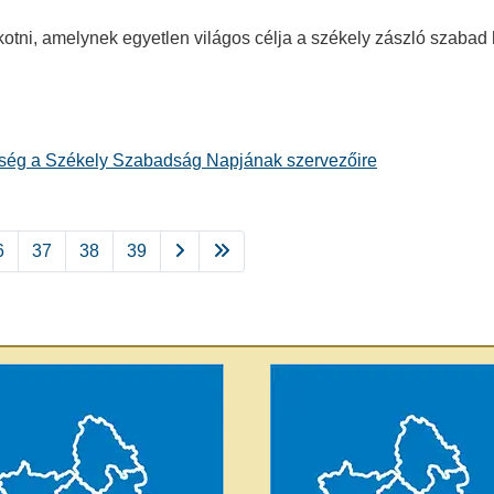
tni, amelynek egyetlen világos célja a székely zászló szabad
őrség a Székely Szabadság Napjának szervezőire
6
37
38
39