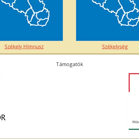
Székely Hímnusz
Székelység
Támogatók