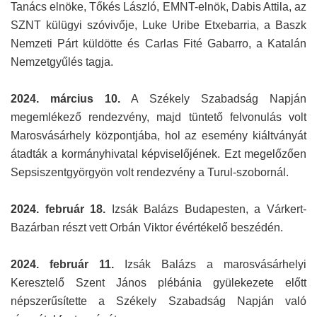
Tanács elnöke, Tőkés László, EMNT-elnök, Dabis Attila, az
SZNT külügyi szóvivője, Luke Uribe Etxebarria, a Baszk
Nemzeti Párt küldötte és Carlas Fité Gabarro, a Katalán
Nemzetgyűlés tagja.
2024. március 10.
A Székely Szabadság Napján
megemlékező rendezvény, majd tüntető felvonulás volt
Marosvásárhely központjába, hol az esemény kiáltványát
átadták a kormányhivatal képviselőjének. Ezt megelőzően
Sepsiszentgyörgyön volt rendezvény a Turul-szobornál.
2024. február 18.
Izsák Balázs Budapesten, a Várkert-
Bazárban részt vett Orbán Viktor évértékelő beszédén.
2024. február 11.
Izsák Balázs a marosvásárhelyi
Keresztelő Szent János plébánia gyülekezete előtt
népszerűsítette a Székely Szabadság Napján való