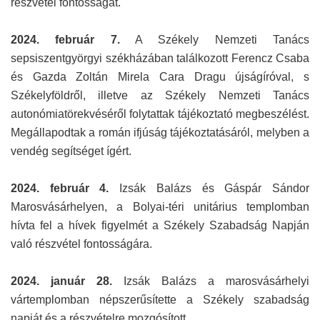
részvétel fontosságát.
2024. február 7.
A Székely Nemzeti Tanács
sepsiszentgyörgyi székházában találkozott Ferencz Csaba
és Gazda Zoltán Mirela Cara Dragu újságíróval, s
Székelyföldről, illetve az Székely Nemzeti Tanács
autonómiatörekvéséről folytattak tájékoztató megbeszélést.
Megállapodtak a román ifjúság tájékoztatásáról, melyben a
vendég segítséget ígért.
2024. február 4.
Izsák Balázs és Gáspár Sándor
Marosvásárhelyen, a Bolyai-téri unitárius templomban
hívta fel a hívek figyelmét a Székely Szabadság Napján
való részvétel fontosságára.
2024. január 28.
Izsák Balázs a marosvásárhelyi
vártemplomban népszerűsítette a Székely szabadság
napját és a részvételre mozgósított.