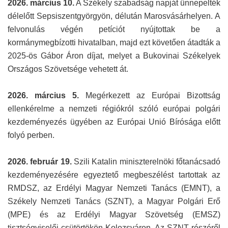
2026. március 10.
A Székely szabadság napját ünnepelték
délelőtt Sepsiszentgyörgyön, délután Marosvásárhelyen. A
felvonulás végén petíciót nyújtottak be a
kormánymegbízotti hivatalban, majd ezt követően átadták a
2025-ös Gábor Áron díjat, melyet a Bukovinai Székelyek
Országos Szövetsége vehetett át.
2026. március 5.
Megérkezett az Európai Bizottság
ellenkérelme a nemzeti régiókról szóló európai polgári
kezdeményezés ügyében az Európai Unió Bírósága előtt
folyó perben.
2026. február 19.
Szili Katalin miniszterelnöki főtanácsadó
kezdeményezésére egyeztető megbeszélést tartottak az
RMDSZ, az Erdélyi Magyar Nemzeti Tanács (EMNT), a
Székely Nemzeti Tanács (SZNT), a Magyar Polgári Erő
(MPE) és az Erdélyi Magyar Szövetség (EMSZ)
tisztségviselői csütörtökön Kolozsváron. Az SZNT részéről