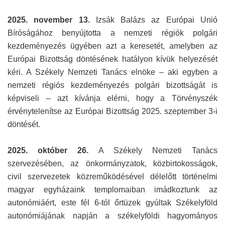
2025. november 13.
Izsák Balázs az Európai Unió
Bíróságához benyújtotta a nemzeti régiók polgári
kezdeményezés ügyében azt a keresetét, amelyben az
Európai Bizottság döntésének hatályon kívük helyezését
kéri. A Székely Nemzeti Tanács elnöke – aki egyben a
nemzeti régiós kezdeményezés polgári bizottságát is
képviseli – azt kívánja elérni, hogy a Törvényszék
érvénytelenítse az Európai Bizottság 2025. szeptember 3-i
döntését.
2025. október 26.
A Székely Nemzeti Tanács
szervezésében, az önkormányzatok, közbirtokosságok,
civil szervezetek közreműködésével délelőtt történelmi
magyar egyházaink templomaiban imádkoztunk az
autonómiáért, este fél 6-tól őrtüzek gyúltak Székelyföld
autonómiájának napján a székelyföldi hagyományos