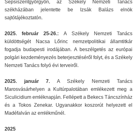
Sepsiszentgyörgyön, az Székely Nemzeti Tanács
székházában jelentette be Izsák Balázs elnök
sajtótájékoztatón.
2025. február 25-26.:
A Székely Nemzeti Tanács
küldöttségét Nacsa Lőrinc nemzetpolitikai államtitkár
fogadja budapesti irodájában. A beszélgetés az európai
polgári kezdeményezés beterjesztéséről folyt, és a Székely
Nemzeti Tanács folyó évi terveiről.
2025. január 7.
A Székely Nemzeti Tanács
Marosvásárhelyen a Kultúrpalotában emlékezett meg a
Siculicidium emléknapján. Fellépett a Bekecs Táncszínház
és a Tokos Zenekar. Ugyanakkor koszorút helyezett el
Madéfalván az emlékműnél.
2025