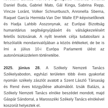
Daniel Buda, Gabriel Mato, Gál Kinga, Sabrina Repp,
Vincze Loránt, Volker Schnurrbusch, Anronella Sberna,
Raquel García Hermida-Van Der Walle EP-képviselőknek
és Hadja Lahbib Asszonynak, az Európai Bizottság
humanitárius segítségnyújtásért és válságkezelésért
felelős biztosának. A nyílt levelek célja tudatosítani a
felszólalók mondanivalójában a közös értékeket, de be is
írni a július 10-i Európa Parlamenti ülést az
autonómiaküzdelem történetébe.
2025. június 28.
A Székely Nemzeti Tanács
Székelyabodon, egyházi területen több éves gyakorlat
nyomán székely zászlót avatott a Szent László Társaság
és Rend éves közgyűlése alkalmából. Izsák Balázs, a
Székely Nemzeti Tanács elnöke beszédet mondott, majd
Gáspár Sándorral, a Marosszéki Székely Tanács elnökével
koszorút helyeztek el.