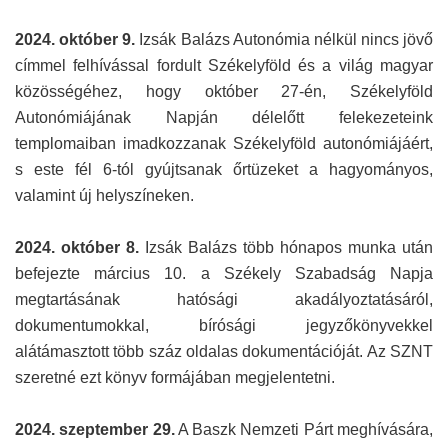
2024. október 9.
Izsák Balázs Autonómia nélkül nincs jövő
címmel felhívással fordult Székelyföld és a világ magyar
közösségéhez, hogy október 27-én, Székelyföld
Autonómiájának Napján délelőtt felekezeteink
templomaiban imadkozzanak Székelyföld autonómiájáért,
s este fél 6-tól gyújtsanak őrtüzeket a hagyományos,
valamint új helyszíneken.
2024. október 8.
Izsák Balázs több hónapos munka után
befejezte március 10. a Székely Szabadság Napja
megtartásának hatósági akadályoztatásáról,
dokumentumokkal, bírósági jegyzőkönyvekkel
alátámasztott több száz oldalas dokumentációját. Az SZNT
szeretné ezt könyv formájában megjelentetni.
2024. szeptember 29.
A Baszk Nemzeti Párt meghívására,