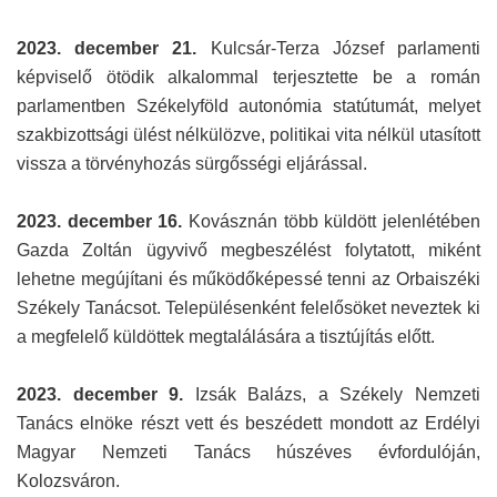
2023. december 21.
Kulcsár-Terza József parlamenti
képviselő ötödik alkalommal terjesztette be a román
parlamentben Székelyföld autonómia statútumát, melyet
szakbizottsági ülést nélkülözve, politikai vita nélkül utasított
vissza a törvényhozás sürgősségi eljárással.
2023. december 16.
Kovásznán több küldött jelenlétében
Gazda Zoltán ügyvivő megbeszélést folytatott, miként
lehetne megújítani és működőképessé tenni az Orbaiszéki
Székely Tanácsot. Településenként felelősöket neveztek ki
a megfelelő küldöttek megtalálására a tisztújítás előtt.
2023. december 9.
Izsák Balázs, a Székely Nemzeti
Tanács elnöke részt vett és beszédett mondott az Erdélyi
Magyar Nemzeti Tanács húszéves évfordulóján,
Kolozsváron.