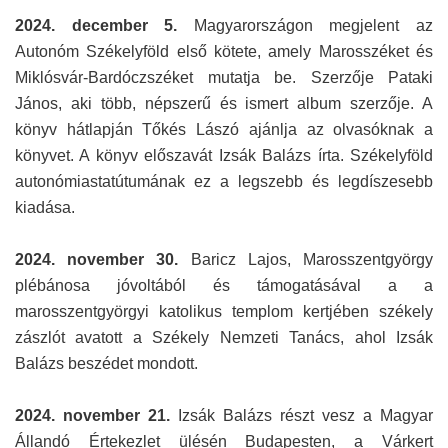
2024. december 5.
Magyarországon megjelent az
Autonóm Székelyföld első kötete, amely Marosszéket és
Miklósvár-Bardóczszéket mutatja be. Szerzője Pataki
János, aki több, népszerű és ismert album szerzője. A
könyv hátlapján Tőkés Lászó ajánlja az olvasóknak a
könyvet. A könyv előszavát Izsák Balázs írta. Székelyföld
autonómiastatútumának ez a legszebb és legdíszesebb
kiadása.
2024. november 30.
Baricz Lajos, Marosszentgyörgy
plébánosa jóvoltából és támogatásával a a
marosszentgyörgyi katolikus templom kertjében székely
zászlót avatott a Székely Nemzeti Tanács, ahol Izsák
Balázs beszédet mondott.
2024. november 21.
Izsák Balázs részt vesz a Magyar
Állandó Értekezlet ülésén Budapesten, a Várkert