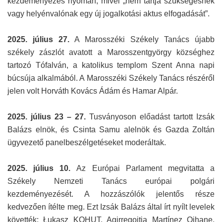
kezdeményezés nyomán, mivel „nem tartja szükségesnek
vagy helyénvalónak egy új jogalkotási aktus elfogadását”.
2025. július 27.
A Marosszéki Székely Tanács újabb
székely zászlót avatott a Marosszentgyörgy községhez
tartozó Tófalván, a katolikus templom Szent Anna napi
búcsúja alkalmából. A Marosszéki Székely Tanács részéről
jelen volt Horváth Kovács Ádám és Hamar Alpár.
2025. július 23 – 27.
Tusványoson előadást tartott Izsák
Balázs elnök, és Csinta Samu alelnök és Gazda Zoltán
ügyvezető panelbeszélgetéseket moderáltak.
2025. július 10.
Az Európai Parlament megvitatta a
Székely Nemzeti Tanács európai polgári
kezdeményezését. A hozzászólók jelentős része
kedvezően ítélte meg. Ezt Izsák Balázs által írt nyílt levelek
követték: Łukasz KOHUT, Agirregoitia Martínez Oihane,