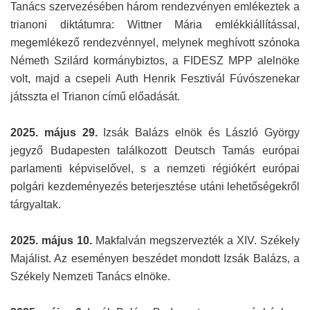
Tanács szervezésében három rendezvényen emlékeztek a
trianoni diktátumra: Wittner Mária emlékkiállítással,
megemlékező rendezvénnyel, melynek meghívott szónoka
Németh Szilárd kormánybiztos, a FIDESZ MPP alelnöke
volt, majd a csepeli Auth Henrik Fesztivál Fúvószenekar
játsszta el Trianon című előadását.
2025. május 29.
Izsák Balázs elnök és László György
jegyző Budapesten találkozott Deutsch Tamás európai
parlamenti képviselővel, s a nemzeti régiókért európai
polgári kezdeményezés beterjesztése utáni lehetőségekről
tárgyaltak.
2025. május 10.
Makfalván megszervezték a XIV. Székely
Majálist. Az eseményen beszédet mondott Izsák Balázs, a
Székely Nemzeti Tanács elnöke.