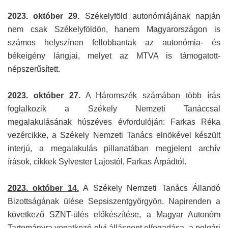
2023. október 29.
Székelyföld autonómiájának napján
nem csak Székelyföldön, hanem Magyarországon is
számos helyszínen fellobbantak az autonómia- és
békeigény lángjai, melyet az MTVA is támogatott-
népszerűsített.
2023. október 27.
A Háromszék számában több írás
foglalkozik a Székely Nemzeti Tanáccsal
megalakulásának húszéves évfordulóján: Farkas Réka
vezércikke, a Székely Nemzeti Tanács elnökével készült
interjú, a megalakulás pillanatában megjelent archív
írások, cikkek Sylvester Lajostól, Farkas Árpádtól.
2023. október 14.
A Székely Nemzeti Tanács Állandó
Bizottságának ülése Sepsiszentgyörgyön. Napirenden a
következő SZNT-ülés előkészítése, a Magyar Autonóm
Tartományra vonatkozó elvi álláspont elfogadása, a polgári