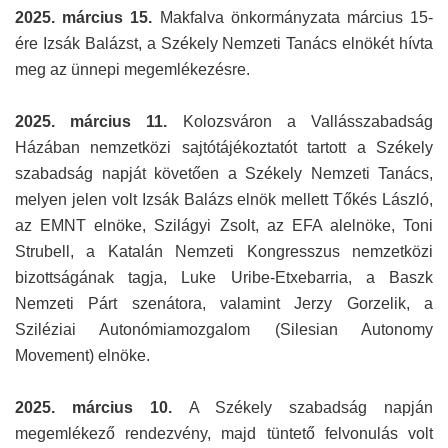
2025. március 15.
Makfalva önkormányzata március 15-
ére Izsák Balázst, a Székely Nemzeti Tanács elnökét hívta
meg az ünnepi megemlékezésre.
2025. március 11.
Kolozsváron a Vallásszabadság
Házában nemzetközi sajtótájékoztatót tartott a Székely
szabadság napját követően a Székely Nemzeti Tanács,
melyen jelen volt Izsák Balázs elnök mellett Tőkés László,
az EMNT elnöke, Szilágyi Zsolt, az EFA alelnöke, Toni
Strubell, a Katalán Nemzeti Kongresszus nemzetközi
bizottságának tagja, Luke Uribe-Etxebarria, a Baszk
Nemzeti Párt szenátora, valamint Jerzy Gorzelik, a
Sziléziai Autonómiamozgalom (Silesian Autonomy
Movement) elnöke.
2025. március 10.
A Székely szabadság napján
megemlékező rendezvény, majd tüntető felvonulás volt