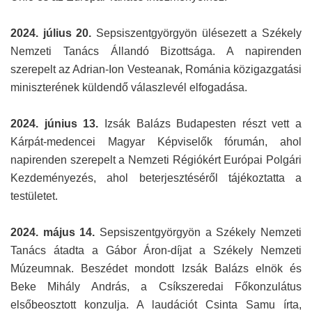
2024. július 20.
Sepsiszentgyörgyön ülésezett a Székely
Nemzeti Tanács Állandó Bizottsága. A napirenden
szerepelt az Adrian-Ion Vesteanak, Románia közigazgatási
miniszterének küldendő válaszlevél elfogadása.
2024. június 13.
Izsák Balázs Budapesten részt vett a
Kárpát-medencei Magyar Képviselők fórumán, ahol
napirenden szerepelt a Nemzeti Régiókért Európai Polgári
Kezdeményezés, ahol beterjesztéséről tájékoztatta a
testületet.
2024. május 14.
Sepsiszentgyörgyön a Székely Nemzeti
Tanács átadta a Gábor Áron-díjat a Székely Nemzeti
Múzeumnak. Beszédet mondott Izsák Balázs elnök és
Beke Mihály András, a Csíkszeredai Főkonzulátus
elsőbeosztott konzulja. A laudációt Csinta Samu írta,