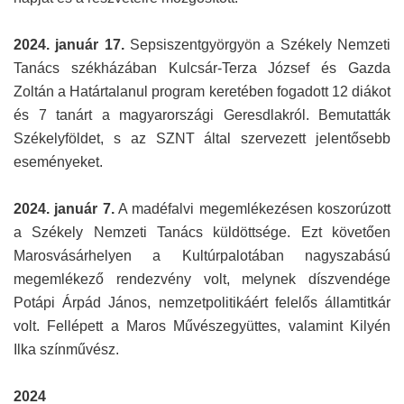
2024. január 17.
Sepsiszentgyörgyön a Székely Nemzeti
Tanács székházában Kulcsár-Terza József és Gazda
Zoltán a Határtalanul program keretében fogadott 12 diákot
és 7 tanárt a magyarországi Geresdlakról. Bemutatták
Székelyföldet, s az SZNT által szervezett jelentősebb
eseményeket.
2024. január 7.
A madéfalvi megemlékezésen koszorúzott
a Székely Nemzeti Tanács küldöttsége. Ezt követően
Marosvásárhelyen a Kultúrpalotában nagyszabású
megemlékező rendezvény volt, melynek díszvendége
Potápi Árpád János, nemzetpolitikáért felelős államtitkár
volt. Fellépett a Maros Művészegyüttes, valamint Kilyén
Ilka színművész.
2024