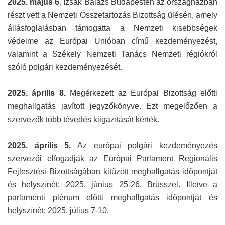
2025. május 6.
Izsák Balázs Budapesten az országházban
részt vett a Nemzeti Összetartozás Bizottság ülésén, amely
állásfoglalásban támogatta a Nemzeti kisebbségek
védelme az Európai Unióban című kezdeményezést,
valamint a Székely Nemzeti Tanács Nemzeti régiókról
szóló polgári kezdeményezését.
2025. április 8.
Megérkezett az Európai Bizottság előtti
meghallgatás javított jegyzőkönyve. Ezt megelőzően a
szervezők több tévedés kiigazítását kérték.
2025. április 5.
Az európai polgári kezdeményezés
szervezői elfogadják az Európai Parlament Regionális
Fejlesztési Bizottságában kitűzött meghallgatás időpontját
és helyszínét: 2025. június 25-26, Brüsszel. Illetve a
parlamenti plénum előtti meghallgatás időpontját és
helyszínét: 2025. július 7-10.