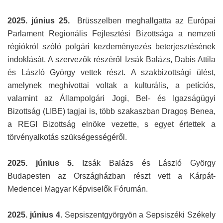
2025. június 25.
Brüsszelben meghallgatta az Európai
Parlament Regionális Fejlesztési Bizottsága a nemzeti
régiókról szóló polgári kezdeményezés beterjesztésének
indoklását. A szervezők részéről Izsák Balázs, Dabis Attila
és László György vettek részt. A szakbizottsági ülést,
amelynek meghívottai voltak a kulturális, a petíciós,
valamint az Állampolgári Jogi, Bel- és Igazságügyi
Bizottság (LIBE) tagjai is, több szakaszban Dragoș Benea,
a REGI Bizottság elnöke vezette, s egyet értettek a
törvényalkotás szükségességéről.
2025. június 5.
Izsák Balázs és László György
Budapesten az Országházban részt vett a Kárpát-
Medencei Magyar Képviselők Fórumán.
2025. június 4.
Sepsiszentgyörgyön a Sepsiszéki Székely