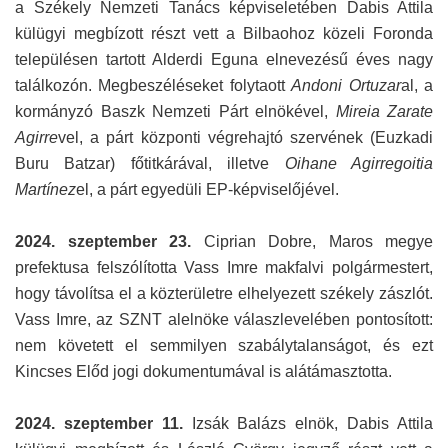
a Székely Nemzeti Tanács képviseletében Dabis Attila
külügyi megbízott részt vett a Bilbaohoz közeli Foronda
településen tartott Alderdi Eguna elnevezésű éves nagy
találkozón. Megbeszéléseket folytaott
Andoni Ortuzar
al, a
kormányzó Baszk Nemzeti Párt elnökével,
Mireia Zarate
Agirre
vel, a párt központi végrehajtó szervének (Euzkadi
Buru Batzar) főtitkárával, illetve
Oihane Agirregoitia
Martínez
el, a párt egyedüli EP-képviselőjével.
2024. szeptember 23.
Ciprian Dobre, Maros megye
prefektusa felszólította Vass Imre makfalvi polgármestert,
hogy távolítsa el a közterületre elhelyezett székely zászlót.
Vass Imre, az SZNT alelnöke válaszlevelében pontosított:
nem követett el semmilyen szabálytalanságot, és ezt
Kincses Előd jogi dokumentumával is alátámasztotta.
2024. szeptember 11.
Izsák Balázs elnök, Dabis Attila