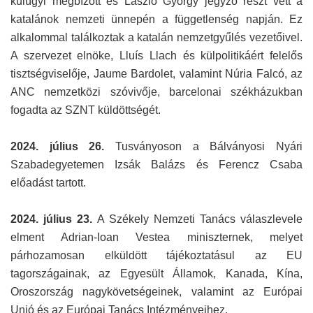
külügyi megbízott és László György jegyző részt vett a
katalánok nemzeti ünnepén a függetlenség napján. Ez
alkalommal találkoztak a katalán nemzetgyűlés vezetőivel.
A szervezet elnöke, Lluís Llach és külpolitikáért felelős
tisztségviselője, Jaume Bardolet, valamint Núria Falcó, az
ANC nemzetközi szóvivője, barcelonai székházukban
fogadta az SZNT küldöttségét.
2024. július 26.
Tusványoson a Bálványosi Nyári
Szabadegyetemen Izsák Balázs és Ferencz Csaba
előadást tartott.
2024. július 23.
A Székely Nemzeti Tanács válaszlevele
elment Adrian-Ioan Vestea miniszternek, melyet
párhozamosan elküldött tájékoztatásul az EU
tagországainak, az Egyesült Államok, Kanada, Kína,
Oroszország nagykövetségeinek, valamint az Európai
Unió és az Európai Tanács Intézményeihez.