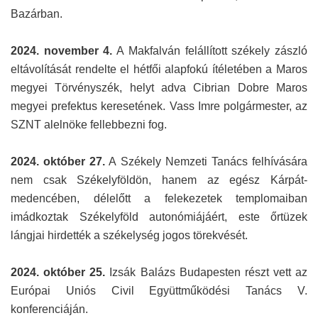
Bazárban.
2024. november 4.
A Makfalván felállított székely zászló
eltávolítását rendelte el hétfői alapfokú ítéletében a Maros
megyei Törvényszék, helyt adva Cibrian Dobre Maros
megyei prefektus keresetének. Vass Imre polgármester, az
SZNT alelnöke fellebbezni fog.
2024. október 27.
A Székely Nemzeti Tanács felhívására
nem csak Székelyföldön, hanem az egész Kárpát-
medencében, délelőtt a felekezetek templomaiban
imádkoztak Székelyföld autonómiájáért, este őrtüzek
lángjai hirdették a székelység jogos törekvését.
2024. október 25.
Izsák Balázs Budapesten részt vett az
Európai Uniós Civil Együttműködési Tanács V.
konferenciáján.