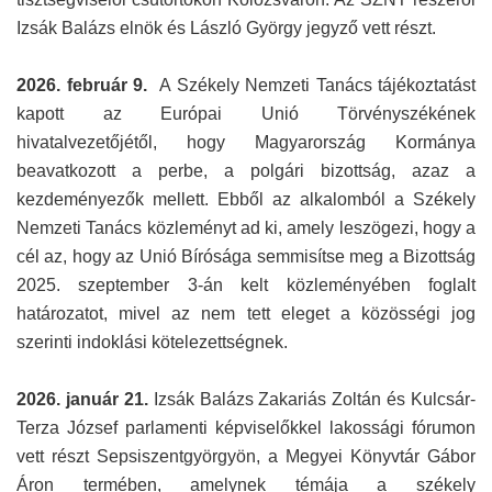
Izsák Balázs elnök és László György jegyző vett részt.
2026. február 9.
A Székely Nemzeti Tanács tájékoztatást
kapott az Európai Unió Törvényszékének
hivatalvezetőjétől, hogy Magyarország Kormánya
beavatkozott a perbe, a polgári bizottság, azaz a
kezdeményezők mellett. Ebből az alkalomból a Székely
Nemzeti Tanács közleményt ad ki, amely leszögezi, hogy a
cél az, hogy az Unió Bírósága semmisítse meg a Bizottság
2025. szeptember 3-án kelt közleményében foglalt
határozatot, mivel az nem tett eleget a közösségi jog
szerinti indoklási kötelezettségnek.
2026. január 21.
Izsák Balázs Zakariás Zoltán és Kulcsár-
Terza József parlamenti képviselőkkel lakossági fórumon
vett részt Sepsiszentgyörgyön, a Megyei Könyvtár Gábor
Áron termében, amelynek témája a székely