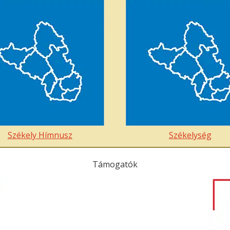
Székely Hímnusz
Székelység
Támogatók