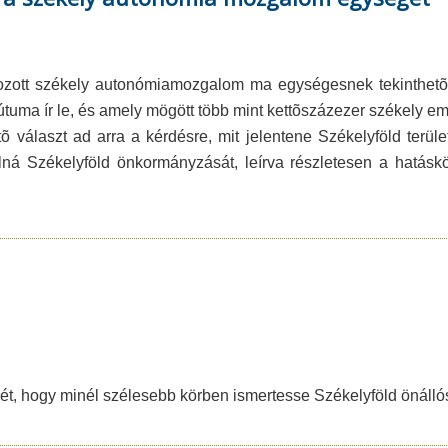
ozott székely autonómiamozgalom ma egységesnek tekinthetõ
uma ír le, és amely mögött több mint kettõszázezer székely em
ítõ választ ad arra a kérdésre, mit jelentene Székelyföld terül
á Székelyföld önkormányzását, leírva részletesen a hatásk
ét, hogy minél szélesebb körben ismertesse Székelyföld önálló