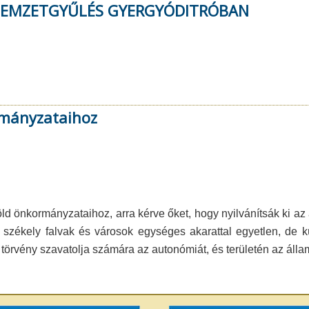
 NEMZETGYŰLÉS GYERGYÓDITRÓBAN
rmányzataihoz
öld önkormányzataihoz, arra kérve őket, hogy nyilvánítsák ki az 
székely falvak és városok egységes akarattal egyetlen, de k
 törvény szavatolja számára az autonómiát, és területén az álla