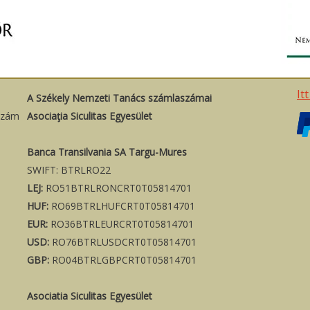
It
A Székely Nemzeti Tanács számlaszámai
szám
Asociaţia Siculitas Egyesület
Banca Transilvania SA Targu-Mures
SWIFT: BTRLRO22
LEJ:
RO51BTRLRONCRT0T05814701
HUF:
RO69BTRLHUFCRT0T05814701
EUR:
RO36BTRLEURCRT0T05814701
USD:
RO76BTRLUSDCRT0T05814701
GBP:
RO04BTRLGBPCRT0T05814701
Asociatia Siculitas Egyesület