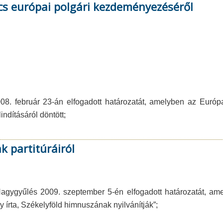
cs európai polgári kezdeményezéséről
8. február 23-án elfogadott határozatát, amelyben az Európ
dításáról döntött;
 partitúráiról
gygyűlés 2009. szeptember 5-én elfogadott határozatát, ame
írta, Székelyföld himnuszának nyilvánítják”;