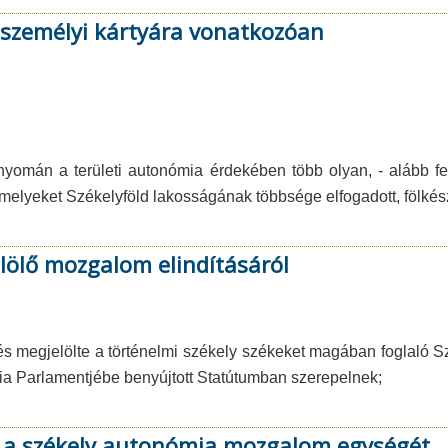
 személyi kártyára vonatkozóan
mán a területi autonómia érdekében több olyan, - alább felsor
, amelyeket Székelyföld lakosságának többsége elfogadott, fölké
elölő mozgalom elindításáról
lés megjelölte a történelmi székely székeket magában foglaló Sz
ia Parlamentjébe benyújtott Statútumban szerepelnek;
a a székely autonómia mozgalom egységét