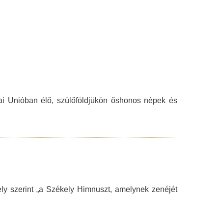
ai Unióban élő, szülőföldjükön őshonos népek és
ly szerint „a Székely Himnuszt, amelynek zenéjét