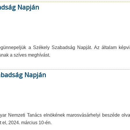
badság Napján
egünnepeljük a Székely Szabadság Napját. Az általam képvi
nak a szíves meghívást.
zabadság Napján
yar Nemzeti Tanács elnökének marosvásárhelyi beszéde olva
el, 2024. március 10-én.