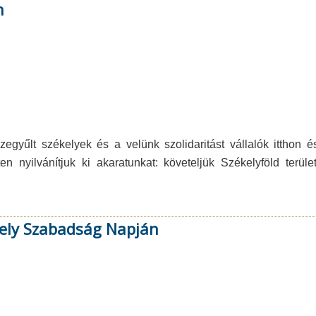
n
yűlt székelyek és a velünk szolidaritást vállalók itthon és 
en nyilvánítjuk ki akaratunkat: követeljük Székelyföld ter
ékely Szabadság Napján