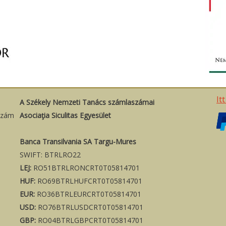
It
A Székely Nemzeti Tanács számlaszámai
szám
Asociaţia Siculitas Egyesület
Banca Transilvania SA Targu-Mures
SWIFT: BTRLRO22
LEJ:
RO51BTRLRONCRT0T05814701
HUF:
RO69BTRLHUFCRT0T05814701
EUR:
RO36BTRLEURCRT0T05814701
USD:
RO76BTRLUSDCRT0T05814701
GBP:
RO04BTRLGBPCRT0T05814701