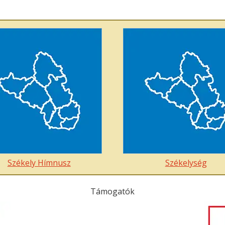
Székely Hímnusz
Székelység
Támogatók