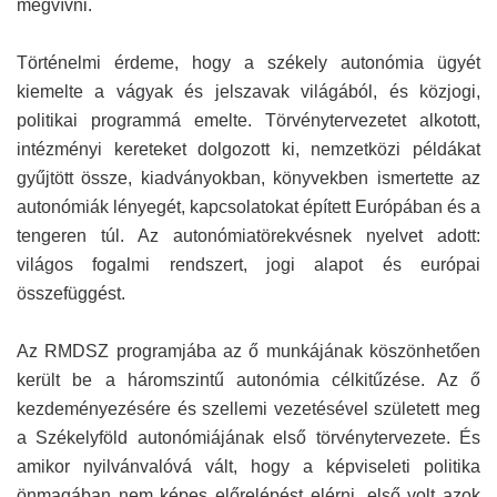
megvívni.
Történelmi érdeme, hogy a székely autonómia ügyét
kiemelte a vágyak és jelszavak világából, és közjogi,
politikai programmá emelte. Törvénytervezetet alkotott,
intézményi kereteket dolgozott ki, nemzetközi példákat
gyűjtött össze, kiadványokban, könyvekben ismertette az
autonómiák lényegét, kapcsolatokat épített Európában és a
tengeren túl. Az autonómiatörekvésnek nyelvet adott:
világos fogalmi rendszert, jogi alapot és európai
összefüggést.
Az RMDSZ programjába az ő munkájának köszönhetően
került be a háromszintű autonómia célkitűzése. Az ő
kezdeményezésére és szellemi vezetésével született meg
a Székelyföld autonómiájának első törvénytervezete. És
amikor nyilvánvalóvá vált, hogy a képviseleti politika
önmagában nem képes előrelépést elérni, első volt azok