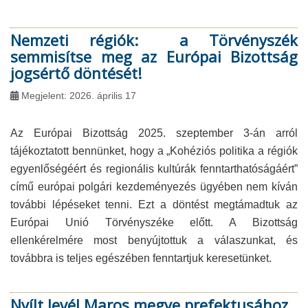
Nemzeti régiók: a Törvényszék
semmisítse meg az Európai Bizottság
jogsértő döntését!
Megjelent: 2026. április 17
Az Európai Bizottság 2025. szeptember 3-án arról
tájékoztatott bennünket, hogy a „Kohéziós politika a régiók
egyenlőségéért és regionális kultúrák fenntarthatóságáért”
című európai polgári kezdeményezés ügyében nem kíván
további lépéseket tenni. Ezt a döntést megtámadtuk az
Európai Unió Törvényszéke előtt. A Bizottság
ellenkérelmére most benyújtottuk a válaszunkat, és
továbbra is teljes egészében fenntartjuk keresetünket.
Nyílt levél Maros megye prefektusához