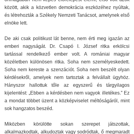
között, akik a közvetlen demokrácia eszközéhez nyúltak,
és létrehozták a Székely Nemzeti Tanácsot, amelynek első
elnöke lett.
De aki csak politikust lát benne, nem érti meg igazán az
emberi nagyságát. Dr. Csapó I. József ritka erkölcsi
tartással rendelkező ember volt. A romániai magyar
közéletben különösen ritka. Soha nem személyeskedett.
Soha nem kereste a szenzációt. Soha nem beszélt olyan
kérdésekről, amelyek nem tartoztak a felvállalt ügyhöz.
Hányszor hallottuk tőle az egyszerű és tárgyilagos
kijelentést: „Ebben a kérdésben nem vagyok illetékes.” Ez
a mondat többet üzent a közképviselet méltóságáról, mint
sok hangzatos beszéd.
Miközben körülötte sokan szerepet játszottak,
alkalmazkodtak, alkudoztak vagy sodródtak, ő megmaradt