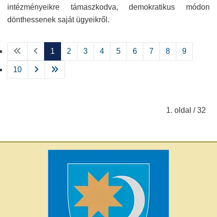
intézményeikre támaszkodva, demokratikus módon
dönthessenek saját ügyeikről.
1
2
3
4
5
6
7
8
9
10
1. oldal / 32