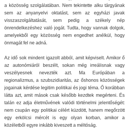
a közösség szolgálatában. Nem tekintette alku tárgyának
sem az anyanyelvi oktatást, sem az egyházi javak
visszaszolgáltatását, sem pedig a székely nép
önrendelkezéshez való jogát. Tudta, hogy vannak dolgok,
amelyekből egy közösség nem engedhet anélkül, hogy
önmagát fel ne adná.
Az idő sok mindent igazolt abból, amit képviselt. Amikor ő
az autonómiáról beszélt, sokan még irreálisnak vagy
veszélyesnek nevezték azt. Ma Európában a
regionalizmus, a szubszidiaritás, az őshonos közösségek
jogainak kérdése legitim politikai és jogi téma. Ő korábban
látta azt, amit mások csak később kezdtek megérteni. És
talán ez adja életművének valódi történelmi jelentőségét:
nem csupán egy politikai célért küzdött, hanem megőrzött
egy erkölcsi mércét is egy olyan korban, amikor a
közéletből egyre inkább kiveszett a méltóság.