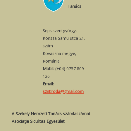
Tanács
Sepsiszentgyörgy,
Konsza Samu utca 21.
szám
Kovászna megye,
Románia
Mobil:
(+04) 0757 809
126
Email:
szntiroda@gmail.com
A Székely Nemzeti Tanács számlaszámai
Asociaţia Siculitas Egyesület