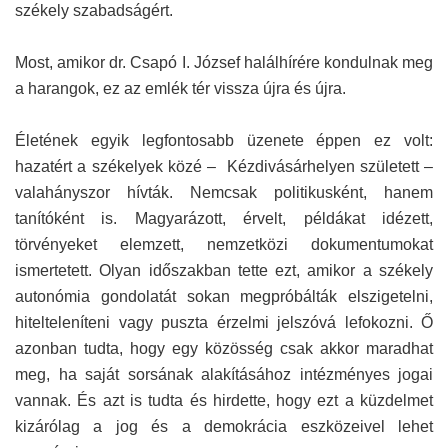
székely szabadságért.
Most, amikor dr. Csapó I. József halálhírére kondulnak meg
a harangok, ez az emlék tér vissza újra és újra.
Életének egyik legfontosabb üzenete éppen ez volt:
hazatért a székelyek közé – Kézdivásárhelyen született –
valahányszor hívták. Nemcsak politikusként, hanem
tanítóként is. Magyarázott, érvelt, példákat idézett,
törvényeket elemzett, nemzetközi dokumentumokat
ismertetett. Olyan időszakban tette ezt, amikor a székely
autonómia gondolatát sokan megpróbálták elszigetelni,
hitelteleníteni vagy puszta érzelmi jelszóvá lefokozni. Ő
azonban tudta, hogy egy közösség csak akkor maradhat
meg, ha saját sorsának alakításához intézményes jogai
vannak. És azt is tudta és hirdette, hogy ezt a küzdelmet
kizárólag a jog és a demokrácia eszközeivel lehet