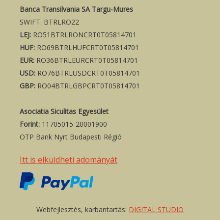
Banca Transilvania SA Targu-Mures
SWIFT: BTRLRO22
LEJ:
RO51BTRLRONCRT0T05814701
HUF:
RO69BTRLHUFCRT0T05814701
EUR:
RO36BTRLEURCRT0T05814701
USD:
RO76BTRLUSDCRT0T05814701
GBP:
RO04BTRLGBPCRT0T05814701
Asociatia Siculitas Egyesület
Forint:
11705015-20001900
OTP Bank Nyrt Budapesti Régió
Itt is elküldheti adományát
Webfejlesztés, karbantartás:
DIGITAL STUDIO