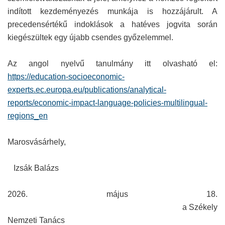
indított kezdeményezés munkája is hozzájárult. A
precedensértékű indoklások a hatéves jogvita során
kiegészültek egy újabb csendes győzelemmel.
Az angol nyelvű tanulmány itt olvasható el:
https://education-socioeconomic-
experts.ec.europa.eu/publications/analytical-
reports/economic-impact-language-policies-multilingual-
regions_en
Marosvásárhely,
Izsák Balázs
2026. május 18.
a Székely
Nemzeti Tanács