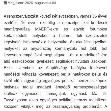
Megjelent: 2026. augusztus 04
A rendszerváltozást követő két évtizedben, vagyis 36 évvel
ezelőttől 16 évvel ezelőttig a nemzetpolitikai kérdések
megtárgyalása MÁÉRT-ekre és egyéb fórumokra
korlátozódott, melyeken a határon túli szervezetek
képviselői ismertették a helyzetüket és aktuális ügyeiket,
melyeket az anyaország kormányzata hol több, hol
kevesebb empátiával meghallgatott, és a rendelkezésére
álló eszközökkel igyekezett segítséget nyújtani azokban.
Ezzel szemben az Alaptörvény hatályba lépésével
minőségi változás következett be: a határokon belül és
kívül élő magyarság egységes politikai nemzetet képez,
melynek tagjai magától értetődő természetességgel
kiállnak egymásért, támogatják egymást. Ma, itt,
Tusványoson ezen egységes politikai nemzet tagjaiként,
közösen vitatjuk meg az összmagyarság problémáit. A