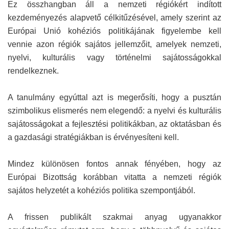
Ez összhangban áll a nemzeti régiókért indított
kezdeményezés alapvető célkitűzésével, amely szerint az
Európai Unió kohéziós politikájának figyelembe kell
vennie azon régiók sajátos jellemzőit, amelyek nemzeti,
nyelvi, kulturális vagy történelmi sajátosságokkal
rendelkeznek.
A tanulmány egyúttal azt is megerősíti, hogy a pusztán
szimbolikus elismerés nem elegendő: a nyelvi és kulturális
sajátosságokat a fejlesztési politikákban, az oktatásban és
a gazdasági stratégiákban is érvényesíteni kell.
Mindez különösen fontos annak fényében, hogy az
Európai Bizottság korábban vitatta a nemzeti régiók
sajátos helyzetét a kohéziós politika szempontjából.
A frissen publikált szakmai anyag ugyanakkor