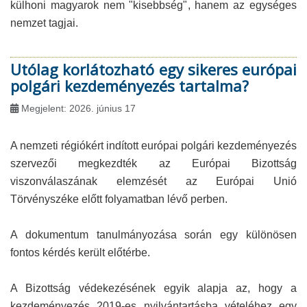
külhoni magyarok nem "kisebbség", hanem az egységes
nemzet tagjai.
Utólag korlátozható egy sikeres európai
polgári kezdeményezés tartalma?
Megjelent: 2026. június 17
A nemzeti régiókért indított európai polgári kezdeményezés
szervezői megkezdték az Európai Bizottság
viszonválaszának elemzését az Európai Unió
Törvényszéke előtt folyamatban lévő perben.
A dokumentum tanulmányozása során egy különösen
fontos kérdés került előtérbe.
A Bizottság védekezésének egyik alapja az, hogy a
kezdeményezés 2019-es nyilvántartásba vételéhez egy