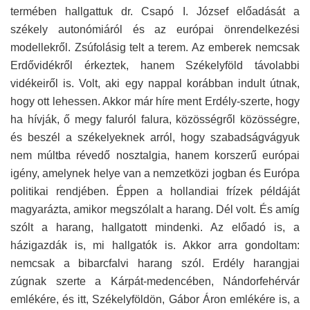
termében hallgattuk dr. Csapó I. József előadását a
székely autonómiáról és az európai önrendelkezési
modellekről. Zsúfolásig telt a terem. Az emberek nemcsak
Erdővidékről érkeztek, hanem Székelyföld távolabbi
vidékeiről is. Volt, aki egy nappal korábban indult útnak,
hogy ott lehessen. Akkor már híre ment Erdély-szerte, hogy
ha hívják, ő megy faluról falura, közösségről közösségre,
és beszél a székelyeknek arról, hogy szabadságvágyuk
nem múltba révedő nosztalgia, hanem korszerű európai
igény, amelynek helye van a nemzetközi jogban és Európa
politikai rendjében. Éppen a hollandiai frízek példáját
magyarázta, amikor megszólalt a harang. Dél volt. És amíg
szólt a harang, hallgatott mindenki. Az előadó is, a
házigazdák is, mi hallgatók is. Akkor arra gondoltam:
nemcsak a bibarcfalvi harang szól. Erdély harangjai
zúgnak szerte a Kárpát-medencében, Nándorfehérvár
emlékére, és itt, Székelyföldön, Gábor Áron emlékére is, a