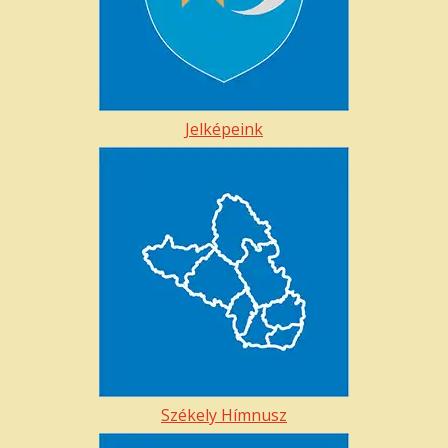
Jelképeink
Székely Hímnusz