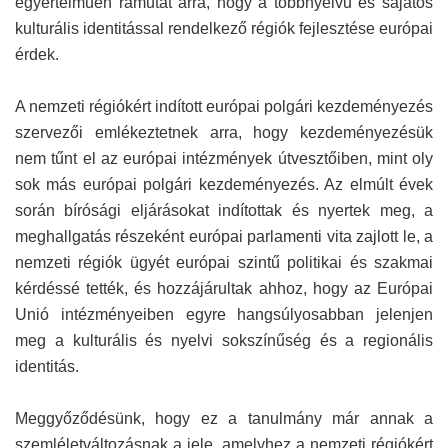
egyértelműen rámutat arra, hogy a többnyelvű és sajátos
kulturális identitással rendelkező régiók fejlesztése európai
érdek.
A nemzeti régiókért indított európai polgári kezdeményezés
szervezői emlékeztetnek arra, hogy kezdeményezésük
nem tűnt el az európai intézmények útvesztőiben, mint oly
sok más európai polgári kezdeményezés. Az elmúlt évek
során bírósági eljárásokat indítottak és nyertek meg, a
meghallgatás részeként európai parlamenti vita zajlott le, a
nemzeti régiók ügyét európai szintű politikai és szakmai
kérdéssé tették, és hozzájárultak ahhoz, hogy az Európai
Unió intézményeiben egyre hangsúlyosabban jelenjen
meg a kulturális és nyelvi sokszínűség és a regionális
identitás.
Meggyőződésünk, hogy ez a tanulmány már annak a
szemléletváltozásnak a jele, amelyhez a nemzeti régiókért