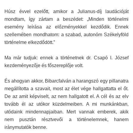
Húsz évvel ezelőtt, amikor a Julianus-díj laudációját
mondtam, így zártam a beszédet: „Minden történelmi
esemény leírása az előzményekkel kezdődik. Ennek
szellemében mondhatom: a szabad, autonóm Székelyföld
történelme elkezdődött.”
Ma már tudjuk: ennek a történetnek dr. Csapó I. József
kezdeményezője és főszereplője volt.
És ahogyan akkor, Bibarcfalván a harangszó egy pillanatra
megállította a szavait, most az élet vége hallgattatta el őt.
De az amit képviselt, az nem hallgatott el. A cél és az elv
tovább él az utókor küzdelmeiben. A mi munkánkban,
utódaink mindennapjaiban. Mert vannak emberek, akik
nem pusztán résztvevői a történelemnek, hanem
iránymutatók benne.