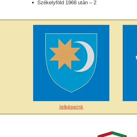
Székelyföld 1968 után – 2
Jelképeink