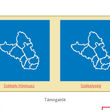
Székely Hímnusz
Székelység
Támogatók