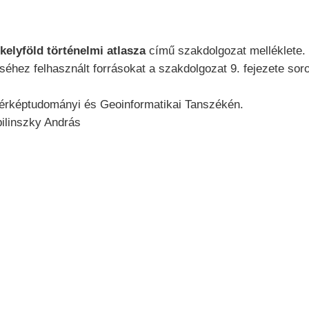
kelyföld történelmi atlasza
című szakdolgozat melléklete.
éhez felhasznált forrásokat a szakdolgozat 9. fejezete sorol
érképtudományi és Geoinformatikai Tanszékén.
bilinszky András