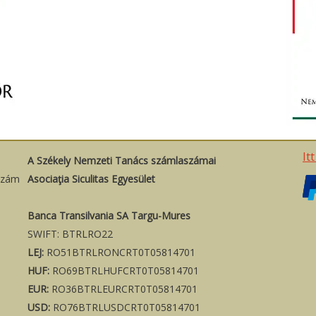
It
A Székely Nemzeti Tanács számlaszámai
szám
Asociaţia Siculitas Egyesület
Banca Transilvania SA Targu-Mures
SWIFT: BTRLRO22
LEJ:
RO51BTRLRONCRT0T05814701
HUF:
RO69BTRLHUFCRT0T05814701
EUR:
RO36BTRLEURCRT0T05814701
USD:
RO76BTRLUSDCRT0T05814701