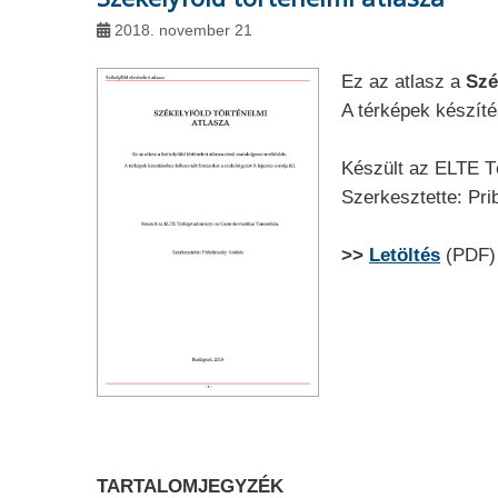
2018. november 21
Ez az atlasz a
Szé
A térképek készítés
Készült az ELTE T
Szerkesztette: Pri
>>
Letöltés
(PDF)
TARTALOMJEGYZÉK