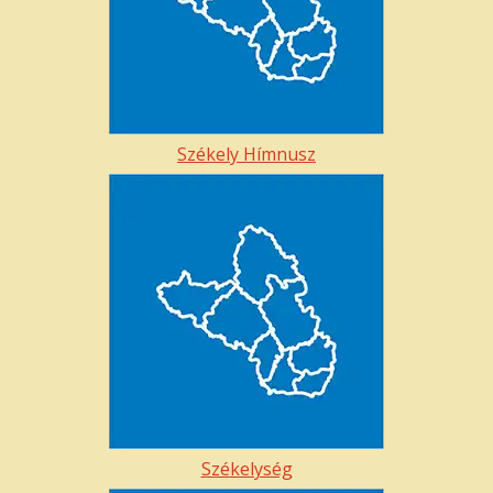
Székely Hímnusz
Székelység