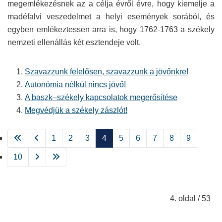
megemlékezésnek az a célja évről évre, hogy kiemelje a
madéfalvi veszedelmet a helyi események sorából, és
egyben emlékeztessen arra is, hogy 1762-1763 a székely
nemzeti ellenállás két esztendeje volt.
Szavazzunk felelősen, szavazzunk a jövőnkre!
Autonómia nélkül nincs jövő!
A baszk–székely kapcsolatok megerősítése
Megvédjük a székely zászlót!
1
2
3
4
5
6
7
8
9
10
4. oldal / 53