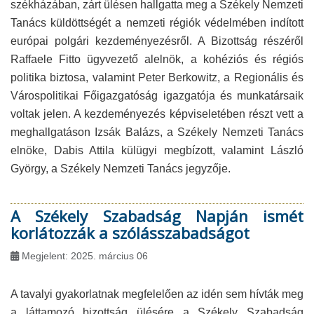
székházában, zárt ülésen hallgatta meg a Székely Nemzeti
Tanács küldöttségét a nemzeti régiók védelmében indított
európai polgári kezdeményezésről. A Bizottság részéről
Raffaele Fitto ügyvezető alelnök, a kohéziós és régiós
politika biztosa, valamint Peter Berkowitz, a Regionális és
Várospolitikai Főigazgatóság igazgatója és munkatársaik
voltak jelen. A kezdeményezés képviseletében részt vett a
meghallgatáson Izsák Balázs, a Székely Nemzeti Tanács
elnöke, Dabis Attila külügyi megbízott, valamint László
György, a Székely Nemzeti Tanács jegyzője.
A Székely Szabadság Napján ismét
korlátozzák a szólásszabadságot
Megjelent: 2025. március 06
A tavalyi gyakorlatnak megfelelően az idén sem hívták meg
a láttamozó bizottság ülésére a Székely Szabadság