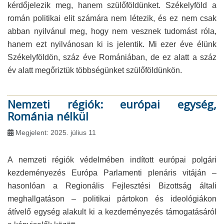
kérdőjelezik meg, hanem szülőföldünket. Székelyföld a
román politikai elit számára nem létezik, és ez nem csak
abban nyilvánul meg, hogy nem vesznek tudomást róla,
hanem ezt nyilvánosan ki is jelentik. Mi ezer éve élünk
Székelyföldön, száz éve Romániában, de ez alatt a száz
év alatt megőriztük többségünket szülőföldünkön.
Nemzeti régiók: európai egység,
Románia nélkül
Megjelent: 2025. július 11
A nemzeti régiók védelmében indított európai polgári
kezdeményezés Európa Parlamenti plenáris vitáján –
hasonlóan a Regionális Fejlesztési Bizottság általi
meghallgatáson – politikai pártokon és ideológiákon
átívelő egység alakult ki a kezdeményezés támogatásáról