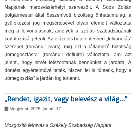
Napjának marosvásárhelyi szervezőit. A Soós Zoltán
polgármester által összehívott bizottság önhatalmúlag, a
gyülekezési jog megsértésével olyan elemeit változtatta
meg a felvonulásnak, amelyek a szólás szabadságának
korlátozását jelenti. Az előzetes bejelentésben „felvonulás”
szerepel (románul: marș), míg ezt a láttamozó bizottság
„tömegoszlásra” (románul: defluire) változtatta, ami azt
jelenti, hogy ismét felszorítanak bennünket a járdára. A
döntést egyértelművé tették, hiszen fel is tüntetik, hogy a
„tömegoszlás” a járdán fog történni.
„Rendet, igazit, vagy belevész a világ...”
Megjelent: 2025. január 17
Mozgósító felhívás a Székely Szabadság Napjára