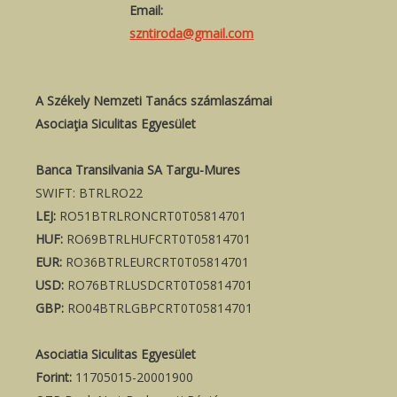
Email:
szntiroda@gmail.com
A Székely Nemzeti Tanács számlaszámai
Asociaţia Siculitas Egyesület
Banca Transilvania SA Targu-Mures
SWIFT: BTRLRO22
LEJ:
RO51BTRLRONCRT0T05814701
HUF:
RO69BTRLHUFCRT0T05814701
EUR:
RO36BTRLEURCRT0T05814701
USD:
RO76BTRLUSDCRT0T05814701
GBP:
RO04BTRLGBPCRT0T05814701
Asociatia Siculitas Egyesület
Forint:
11705015-20001900