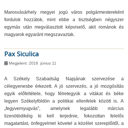
Marosvásárhely megyei jogú város polgármestereként
fordulok hozzátok, mint ebbe a tisztségben négyszer
egymás után megválasztott képviselő, akit románok és
magyarok egyaránt megszavaztak.
Pax Siculica
Megjelent: 2018. június 11
A Székely Szabadság Napjának szervezése a
célegyenesbe érkezett. A jó szervezés, a jó mozgósítás
egyik előfeltétele, hogy félretegyük a vitákat és béke
legyen Székelyföldön a politikai ellenfelek között is. A
„fegyvernyugvás”, amelynek legalább március
tizenötödikéig ki kell terjednie, fokozottan felelős
magatartást, önfegyelmet követel a közélet szereplőitől, a