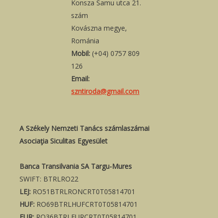
Konsza Samu utca 21.
szám
Kovászna megye,
Románia
Mobil:
(+04) 0757 809
126
Email:
szntiroda@gmail.com
A Székely Nemzeti Tanács számlaszámai
Asociaţia Siculitas Egyesület
Banca Transilvania SA Targu-Mures
SWIFT: BTRLRO22
LEJ:
RO51BTRLRONCRT0T05814701
HUF:
RO69BTRLHUFCRT0T05814701
EUR:
RO36BTRLEURCRT0T05814701