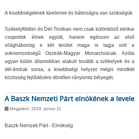
A kisebbségeknek türelemre és bátorságra van szükségük
Székelyföldön és Dél-Tirolban nem csak különböző etnikai
csoportok élnek együtt, hanem egészen az első
világháborúig e két terület maga is tagja volt a
soknemzetiségű Osztrák-Magyar Monarchiának. Azóta
ugyan külön államokban alakult tovább a székelyek és a
dél-tiroliak sorsa, a kisebbségi helyzet mégis mindkét
közösség fejlődésére döntően rányomta bélyegét.
A Baszk Nemzeti Párt elnökének a levele
Megjelent: 2018. június 11
Baszk Nemzeti Párt - Elnökség