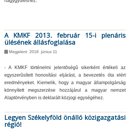
nagygyűléshez.
A KMKF 2013. február 15-i plenáris
ülésének állásfoglalása
Megjelent: 2018. június 11
- A KMKF történelmi jelentõségû sikerként értékeli az
egyszerûsített honosítási eljárást, a bevezetés óta elért
eredményeket. Kiemelik, hogy a magyar állampolgárság
könnyített megszerzése hozzájárul a magyar nemzet
Alaptörvényben is deklarált közjogi egységéhez.
Legyen Székelyföld önálló közigazgatási
régió!