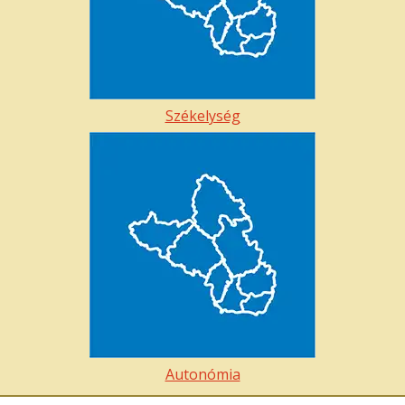
Székelység
Autonómia