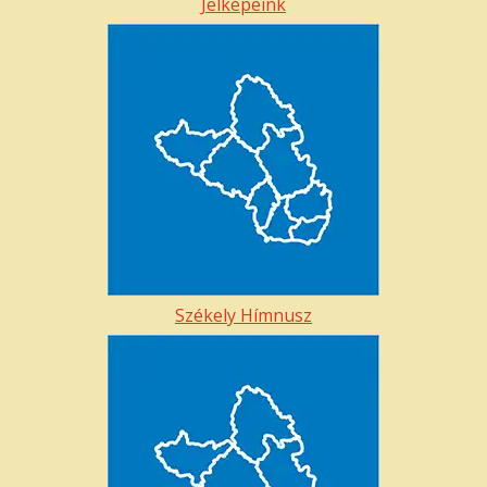
Jelképeink
Székely Hímnusz