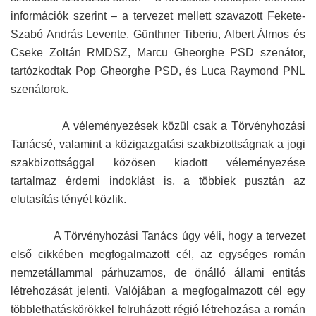
információk szerint – a tervezet mellett szavazott Fekete-
Szabó András Levente, Günthner Tiberiu, Albert Álmos és
Cseke Zoltán RMDSZ, Marcu Gheorghe PSD szenátor,
tartózkodtak Pop Gheorghe PSD, és Luca Raymond PNL
szenátorok.
A véleményezések közül csak a Törvényhozási
Tanácsé, valamint a közigazgatási szakbizottságnak a jogi
szakbizottsággal közösen kiadott véleményezése
tartalmaz érdemi indoklást is, a többiek pusztán az
elutasítás tényét közlik.
A Törvényhozási Tanács úgy véli, hogy a tervezet
első cikkében megfogalmazott cél, az egységes román
nemzetállammal párhuzamos, de önálló állami entitás
létrehozását jelenti. Valójában a megfogalmazott cél egy
többlethatáskörökkel felruházott régió létrehozása a román