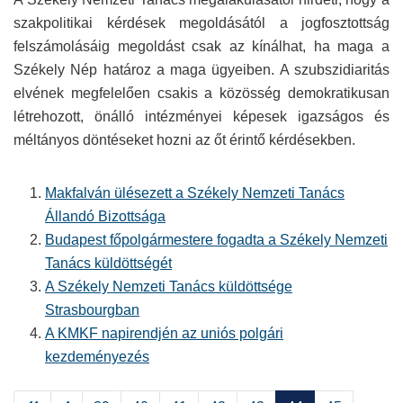
szakpolitikai kérdések megoldásától a jogfosztottság
felszámolásáig megoldást csak az kínálhat, ha maga a
Székely Nép határoz a maga ügyeiben. A szubszidiaritás
elvének megfelelően csakis a közösség demokratikusan
létrehozott, önálló intézményei képesek igazságos és
méltányos döntéseket hozni az őt érintő kérdésekben.
Makfalván ülésezett a Székely Nemzeti Tanács
Állandó Bizottsága
Budapest főpolgármestere fogadta a Székely Nemzeti
Tanács küldöttségét
A Székely Nemzeti Tanács küldöttsége
Strasbourgban
A KMKF napirendjén az uniós polgári
kezdeményezés