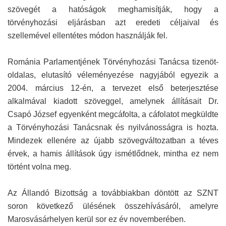
szövegét a hatóságok meghamisítják, hogy a
törvényhozási eljárásban azt eredeti céljaival és
szellemével ellentétes módon használják fel.
Románia Parlamentjének Törvényhozási Tanácsa tizenöt-
oldalas, elutasító véleményezése nagyjából egyezik a
2004. március 12-én, a tervezet első beterjesztése
alkalmával kiadott szöveggel, amelynek állításait Dr.
Csapó József egyenként megcáfolta, a cáfolatot megküldte
a Törvényhozási Tanácsnak és nyilvánosságra is hozta.
Mindezek ellenére az újabb szövegváltozatban a téves
érvek, a hamis állítások úgy ismétlődnek, mintha ez nem
történt volna meg.
Az Állandó Bizottság a továbbiakban döntött az SZNT
soron következő ülésének összehívásáról, amelyre
Marosvásárhelyen kerül sor ez év novemberében.