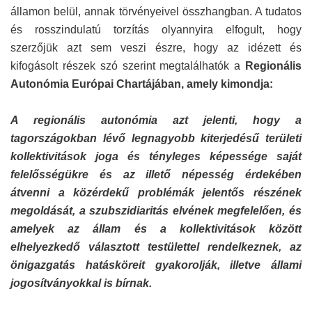
államon belül, annak törvényeivel összhangban. A tudatos
és rosszindulatú torzítás olyannyira elfogult, hogy
szerzőjük azt sem veszi észre, hogy az idézett és
kifogásolt részek szó szerint megtalálhatók a
Regionális
Autonómia Európai Chartájában, amely kimondja:
A regionális autonómia azt jelenti, hogy a
tagországokban lévő legnagyobb kiterjedésű területi
kollektivitások joga és tényleges képessége saját
felelősségükre és az illető népesség érdekében
átvenni a közérdekű problémák jelentős részének
megoldását, a szubszidiaritás elvének megfelelően, és
amelyek az állam és a kollektivitások között
elhelyezkedő választott testülettel rendelkeznek, az
önigazgatás hatásköreit gyakorolják, illetve állami
jogosítványokkal is bírnak.