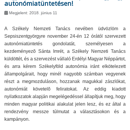
autonómiatüntetésen!
Megjelent: 2018. június 11
A Székely Nemzeti Tanács nevében üdvözlöm a
Sepsiszentgyörgyre november 24-én 12 órától szervezett
autonómiatüntetés gondolatát, személyesen a
kezdeményezõ Sánta Imrét, a Székely Nemzeti Tanács
küldöttét, és a szervezést vállaló Erdélyi Magyar Néppártot,
és arra kérem Székelyföld autonómia iránt elkötelezett
állampolgárait, hogy minél nagyobb számban vegyenek
részt a megmozduláson, hozzanak magukkal zászlókat,
autonómiát követelõ feliratokat. Az eddig kiadott
nyilatkozatok alapján megelégedéssel állapítjuk meg, hogy
minden magyar politikai alakulat jelen lesz, és ez által a
rendezvény messze túlmutat a választásokon és a
kampányon.