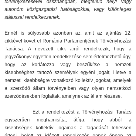
törvénykezésével összhangban, megfelelő helyi vagy
autonóm közigazgatási hatóságokkal, vagy különleges
státussal rendelkezzenek.
Ennél is súlyosabb azonban az, amit az ajánlás 12.
cikkével követ el Románia Parlamentjének Törvényhozási
Tanácsa. A nevezett cikk arról rendelkezik, hogy a
jegyzőkönyv egyetlen rendelkezése sem értelmezhető úgy,
hogy az korlátozza vagy beszűkítse a nemzeti
kisebbséghez tartozó személyek egyéni jogait, illetve a
nemzeti kisebbségre vonatkozó kollektív jogokat, amelyek
a szerződő állam törvényeiben vagy olyan nemzetközi
szerződésekben foglaltak, amelynek az állam részese.
Ezt a rendelkezést a Törvényhozási Tanács
egyszerűen meghamisítja, átírja, hogy abból a
kisebbségek kollektív jogainak a tagadását lehessen
érteni, holott az idézett rendelkezés ennek éppen az