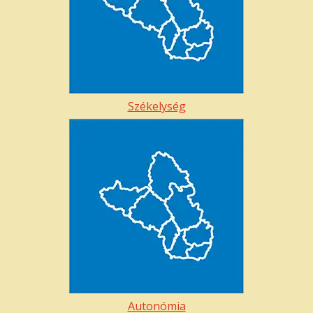
Székelység
Autonómia