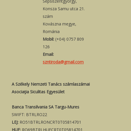
Sepsiszentgyörgy,
Konsza Samu utca 21.
szám
Kovászna megye,
Románia
Mobil:
(+04) 0757 809
126
Email:
szntiroda@gmail.com
A Székely Nemzeti Tanács számlaszámai
Asociaţia Siculitas Egyesület
Banca Transilvania SA Targu-Mures
SWIFT: BTRLRO22
LEJ:
RO51BTRLRONCRT0T05814701
HUF:
RO69BTRLHUFCRT0T05814701