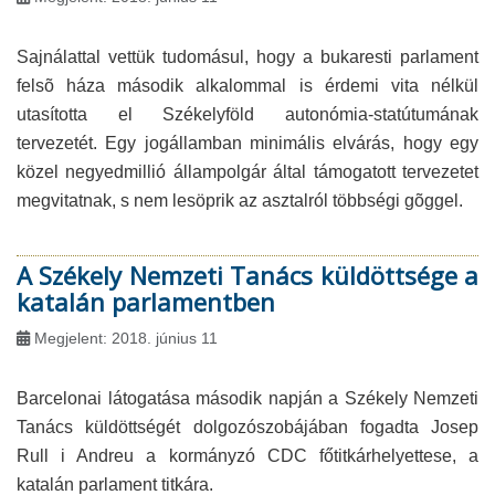
Sajnálattal vettük tudomásul, hogy a bukaresti parlament
felsõ háza második alkalommal is érdemi vita nélkül
utasította el Székelyföld autonómia-statútumának
tervezetét. Egy jogállamban minimális elvárás, hogy egy
közel negyedmillió állampolgár által támogatott tervezetet
megvitatnak, s nem lesöprik az asztalról többségi gõggel.
A Székely Nemzeti Tanács küldöttsége a
katalán parlamentben
Megjelent: 2018. június 11
Barcelonai látogatása második napján a Székely Nemzeti
Tanács küldöttségét dolgozószobájában fogadta Josep
Rull i Andreu a kormányzó CDC főtitkárhelyettese, a
katalán parlament titkára.