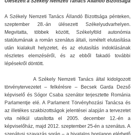
Ülésezett a Székely Nemzeti Tanács Állandó Bizottsága
A Székely Nemzeti Tanács Állandó Bizottsága pénteken,
szeptember 28.-án ülésezett Székelyudvarhelyen.
Megvitatta, többek között, Székelyföld autonómia
statútumának a román szenátus általi, ismételt elutasítása
után kialakult helyzetet, és az elutasítás indoklásának
részletes elemzéséről, és az ebből fakadó további
lépésekről döntött.
A Székely Nemzeti Tanács által kidolgozott
törvénytervezetet – felkérésre – Becsek Garda Dezső
képviselő és Sógor Csaba szenátor terjesztette Románia
Parlamentje elé. A Parlament Törvényhozási Tanácsa és
az illetékes szakbizottságok jelentései alapján a tervezetet
vita nélkül utasította el 2005. december 12.-én a
képviselőház, majd 2012. szeptember 25-én a szenátus. A
szenátusi szavazás során – a hivatalos honlapon elérhető