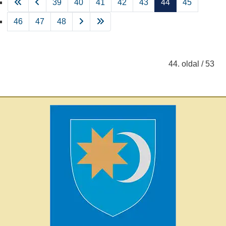
39
40
41
42
43
44
45
46
47
48
44. oldal / 53