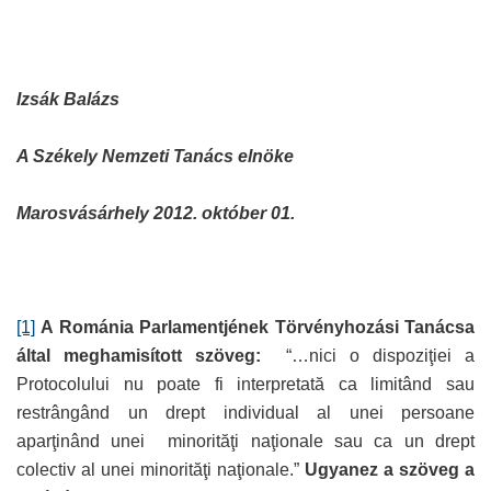
Izsák Balázs
A Székely Nemzeti Tanács elnöke
Marosvásárhely 2012. október 01.
[1]
A Románia Parlamentjének Törvényhozási Tanácsa
által meghamisított szöveg:
“…nici o dispoziţiei a
Protocolului nu poate fi interpretată ca limitând sau
restrângând un drept individual al unei persoane
aparţinând unei minorităţi naţionale sau ca un drept
colectiv al unei minorităţi naţionale.”
Ugyanez a szöveg a