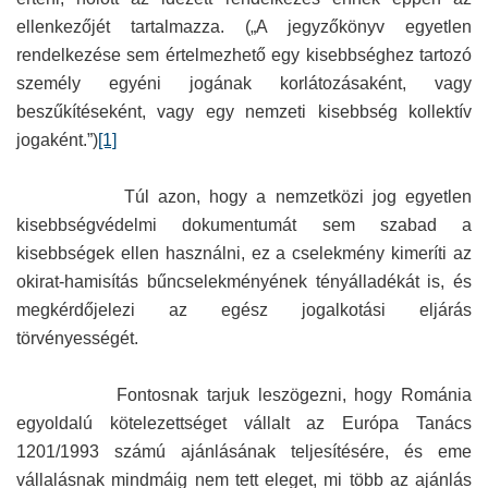
ellenkezőjét tartalmazza. („A jegyzőkönyv egyetlen
rendelkezése sem értelmezhető egy kisebbséghez tartozó
személy egyéni jogának korlátozásaként, vagy
beszűkítéseként, vagy egy nemzeti kisebbség kollektív
jogaként.”)
[1]
Túl azon, hogy a nemzetközi jog egyetlen
kisebbségvédelmi dokumentumát sem szabad a
kisebbségek ellen használni, ez a cselekmény kimeríti az
okirat-hamisítás bűncselekményének tényálladékát is, és
megkérdőjelezi az egész jogalkotási eljárás
törvényességét.
Fontosnak tarjuk leszögezni, hogy Románia
egyoldalú kötelezettséget vállalt az Európa Tanács
1201/1993 számú ajánlásának teljesítésére, és eme
vállalásnak mindmáig nem tett eleget, mi több az ajánlás