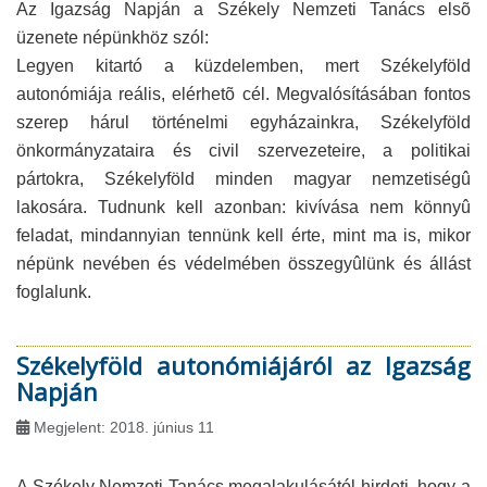
Az Igazság Napján a Székely Nemzeti Tanács elsõ
üzenete népünkhöz szól:
Legyen kitartó a küzdelemben, mert Székelyföld
autonómiája reális, elérhetõ cél. Megvalósításában fontos
szerep hárul történelmi egyházainkra, Székelyföld
önkormányzataira és civil szervezeteire, a politikai
pártokra, Székelyföld minden magyar nemzetiségû
lakosára. Tudnunk kell azonban: kivívása nem könnyû
feladat, mindannyian tennünk kell érte, mint ma is, mikor
népünk nevében és védelmében összegyûlünk és állást
foglalunk.
Székelyföld autonómiájáról az Igazság
Napján
Megjelent: 2018. június 11
A Székely Nemzeti Tanács megalakulásától hirdeti, hogy a