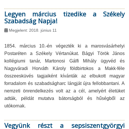
Legyen március tizedike a Székely
Szabadság Napja!
Megjelent: 2018. június 11
1854. március 10.-én végezték ki a marosvásárhelyi
Postaréten a Székely Vértanúkat. Bágyi Török János
kollégiumi tanár, Martonosi Gálfi Mihály ügyvéd és
Nagyváradi Horváth Károly földbirtokos a Makk-féle
összeesküvés tagjaiként kívánták az elbukott magyar
forradalom és szabadságharc lángját újra fellobbantani. A
nemzeti önrendelkezés volt az a cél, amelyért életüket
adták, példát mutatva bátorságból és hűségből az
utókornak.
Vegyünk részt a sepsiszentgyörgyi