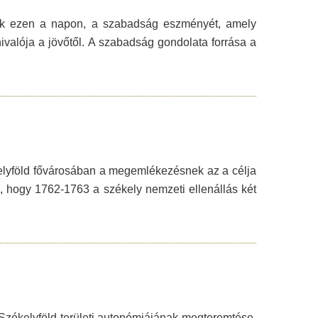
nk ezen a napon, a szabadság eszményét, amely
alója a jövőtől. A szabadság gondolata forrása a
lyföld fővárosában a megemlékezésnek az a célja
, hogy 1762-1763 a székely nemzeti ellenállás két
a Székelyföld területi autonómiájának megteremtése,