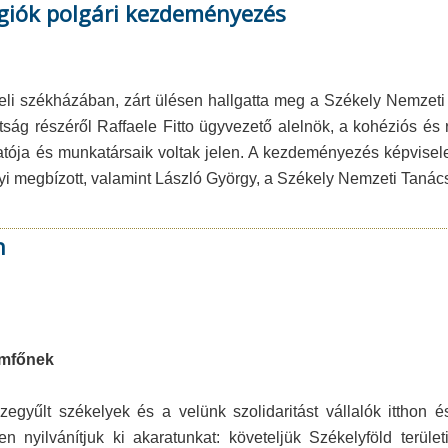
égiók polgári kezdeményezés
eli székházában, zárt ülésen hallgatta meg a Székely Nemzet
tság részéről Raffaele Fitto ügyvezető alelnök, a kohéziós és r
atója és munkatársaik voltak jelen. A kezdeményezés képvisele
yi megbízott, valamint László György, a Székely Nemzeti Tanác
n
lamfőnek
yűlt székelyek és a velünk szolidaritást vállalók itthon és 
n nyilvánítjuk ki akaratunkat: követeljük Székelyföld terüle