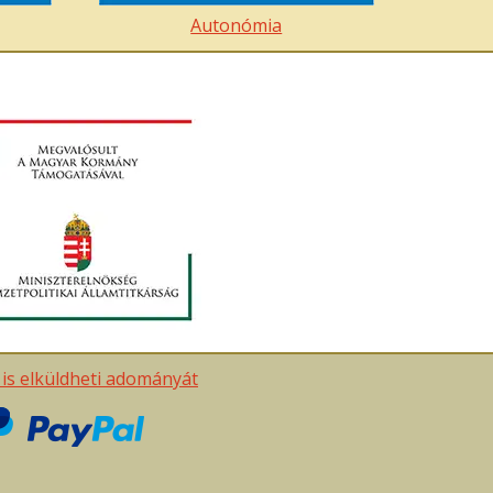
Autonómia
t is elküldheti adományát