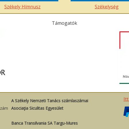
Székely Hímnusz
Székelység
Támogatók
It
A Székely Nemzeti Tanács számlaszámai
szám
Asociaţia Siculitas Egyesület
Banca Transilvania SA Targu-Mures