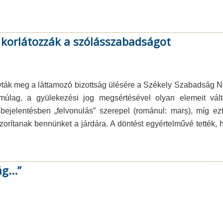
 korlátozzák a szólásszabadságot
ívták meg a láttamozó bizottság ülésére a Székely Szabadság N
almúlag, a gyülekezési jog megsértésével olyan elemeit vá
bejelentésben „felvonulás” szerepel (románul: marș), míg ez
elszorítanak bennünket a járdára. A döntést egyértelművé tették, 
g...”