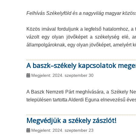
Felhívás Székelyföld és a nagyvilág magyar közö
Közös imával forduljunk a legfelső hatalomhoz, a
vázolt egy olyan jövőképet a székelység elé, am
állampolgároknak, egy olyan jövőképet, amelyért 
A baszk–székely kapcsolatok mege
Megjelent: 2024. szeptember 30
A Baszk Nemzeti Párt meghívására, a Székely Nemz
településen tartotta Alderdi Eguna elnevezésű éve
Megvédjük a székely zászlót!
Megjelent: 2024. szeptember 23