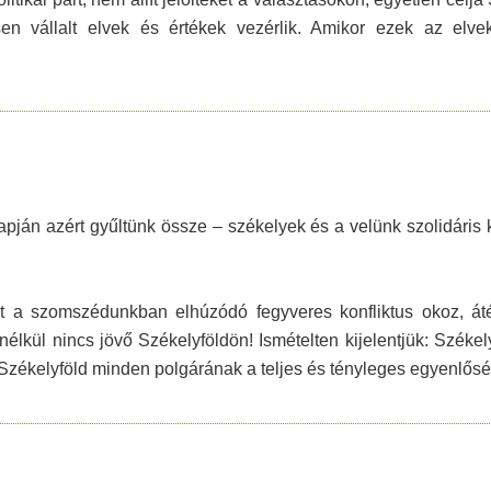
 vállalt elvek és értékek vezérlik. Amikor ezek az elvek
ján azért gyűltünk össze – székelyek és a velünk szolidáris k
a szomszédunkban elhúzódó fegyveres konfliktus okoz, átél
élkül nincs jövő Székelyföldön! Ismételten kijelentjük: Székel
a Székelyföld minden polgárának a teljes és tényleges egyenlősé