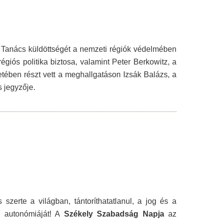
i Tanács küldöttségét a nemzeti régiók védelmében
égiós politika biztosa, valamint Peter Berkowitz, a
tében részt vett a meghallgatáson Izsák Balázs, a
s jegyzője.
szerte a világban, tántoríthatatlanul, a jog és a
ti autonómiáját! A
Székely Szabadság Napja
az