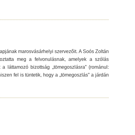
apjának marosvásárhelyi szervezőit. A Soós Zoltán
ltoztatta meg a felvonulásnak, amelyek a szólás
t a láttamozó bizottság „tömegoszlásra” (románul:
hiszen fel is tüntetik, hogy a „tömegoszlás” a járdán