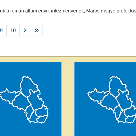
tuk a román állam egyik intézményének, Maros megye prefektusi
9
10