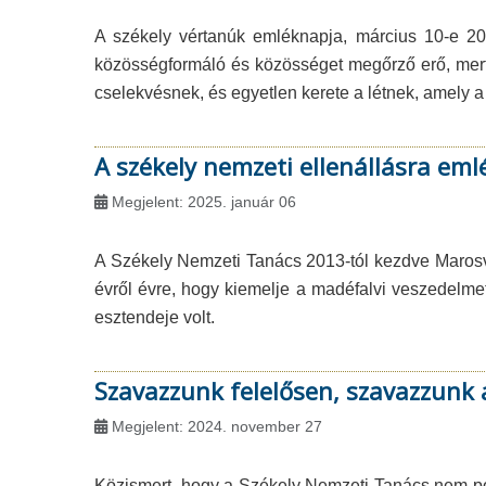
A székely vértanúk emléknapja, március 10-e 
közösségformáló és közösséget megőrző erő, mert
cselekvésnek, és egyetlen kerete a létnek, amely a
A székely nemzeti ellenállásra e
Megjelent: 2025. január 06
A Székely Nemzeti Tanács 2013-tól kezdve Maros
évről évre, hogy kiemelje a madéfalvi veszedelme
esztendeje volt.
Szavazzunk felelősen, szavazzunk 
Megjelent: 2024. november 27
Közismert, hogy a Székely Nemzeti Tanács nem polit