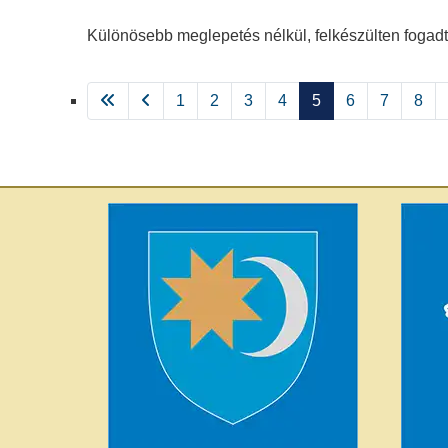
Különösebb meglepetés nélkül, felkészülten fogad
1
2
3
4
5
6
7
8