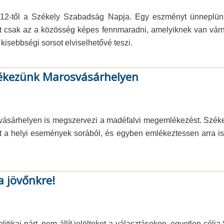
2012-től a Székely Szabadság Napja. Egy eszményt ünneplü
 csak az a közösség képes fennmaradni, amelyiknek van várniv
 kisebbségi sorsot elviselhetővé teszi.
mlékezünk Marosvásárhelyen
vásárhelyen is megszervezi a madéfalvi megemlékezést. Széke
t a helyi események sorából, és egyben emlékeztessen arra is
a jövőnkre!
ikai párt, nem állít jelölteket a választásokon, egyetlen célj