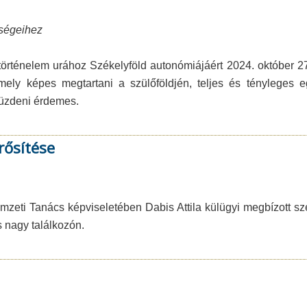
sségeihez
 történelem urához Székelyföld autonómiájáért 2024. október 2
ely képes megtartani a szülőföldjén, teljes és tényleges eg
küzdeni érdemes.
rősítése
eti Tanács képviseletében Dabis Attila külügyi megbízott sze
s nagy találkozón.