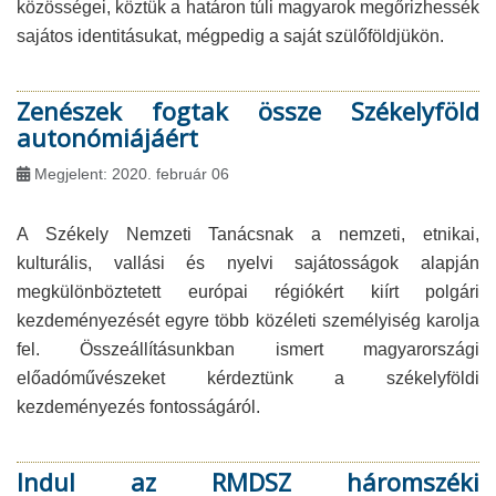
közösségei, köztük a határon túli magyarok megőrizhessék
sajátos identitásukat, mégpedig a saját szülőföldjükön.
Zenészek fogtak össze Székelyföld
autonómiájáért
Megjelent: 2020. február 06
A Székely Nemzeti Tanácsnak a nemzeti, etnikai,
kulturális, vallási és nyelvi sajátosságok alapján
megkülönböztetett európai régiókért kiírt polgári
kezdeményezését egyre több közéleti személyiség karolja
fel. Összeállításunkban ismert magyarországi
előadóművészeket kérdeztünk a székelyföldi
kezdeményezés fontosságáról.
Indul az RMDSZ háromszéki