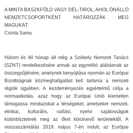
A MINTA BASZKFÖLD VAGY DÉL-TIROL, AHOL ÖNÁLLÓ
NEMZETCSOPORTKÉNT HATÁROZZÁK MEG
MAGUKAT
Csinta Samu
Három és fél hónap áll még a Székely Nemzeti Tanács
(SZNT) rendelkezésére annak az egymillió aláírásnak az
összegyűjtésére, amelynek benyújtása nyomán az Európai
Bizottságnak közmeghallgatást kell tartania a nemzeti
régiók ügyében. A kezdeményezés egyértelmű célja a
normaalkotás, azaz hogy az Európai Unió kiemelten
támogassa mindazokat a térségeket, amelyeket nemzeti,
etnikai, kulturális, vallási, nyelvi sajátosságok
különböztetnek meg az őket körülvevő területektől. A
visszaszámlálás 2019. május 7-én indult, az Európai