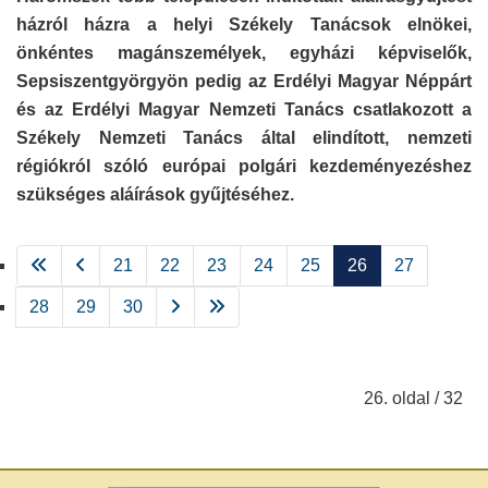
házról házra a helyi Székely Tanácsok elnökei,
önkéntes magánszemélyek, egyházi képviselők,
Sepsiszentgyörgyön pedig az Erdélyi Magyar Néppárt
és az Erdélyi Magyar Nemzeti Tanács csatlakozott a
Székely Nemzeti Tanács által elindított, nemzeti
régiókról szóló európai polgári kezdeményezéshez
szükséges aláírások gyűjtéséhez.
21
22
23
24
25
26
27
28
29
30
26. oldal / 32