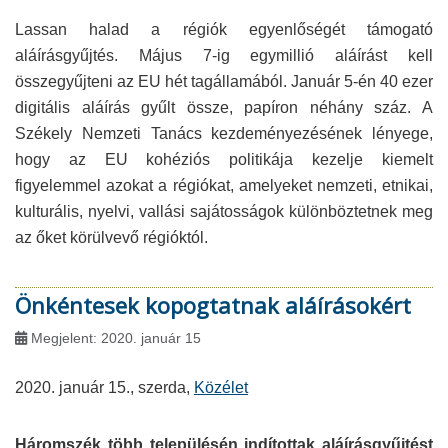
Lassan halad a régiók egyenlőségét támogató
aláírásgyűjtés. Május 7-ig egymillió aláírást kell
összegyűjteni az EU hét tagállamából. Január 5-én 40 ezer
digitális aláírás gyűlt össze, papíron néhány száz. A
Székely Nemzeti Tanács kezdeményezésének lényege,
hogy az EU kohéziós politikája kezelje kiemelt
figyelemmel azokat a régiókat, amelyeket nemzeti, etnikai,
kulturális, nyelvi, vallási sajátosságok különböztetnek meg
az őket körülvevő régióktól.
Önkéntesek kopogtatnak aláírásokért
Megjelent: 2020. január 15
2020. január 15., szerda,
Közélet
Háromszék több településén indítottak aláírásgyűjtést