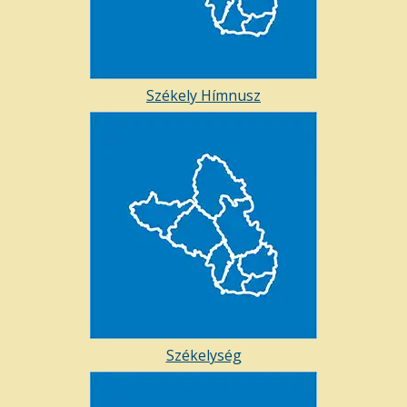
Székely Hímnusz
Székelység