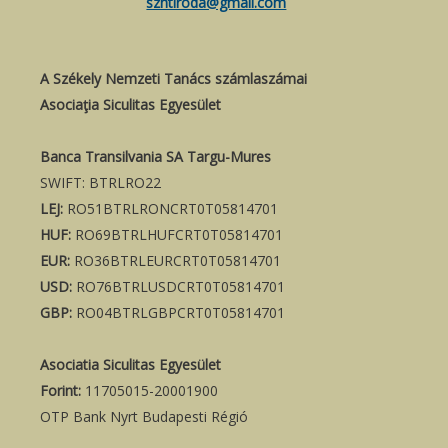
szntiroda@gmail.com
A Székely Nemzeti Tanács számlaszámai
Asociaţia Siculitas Egyesület
Banca Transilvania SA Targu-Mures
SWIFT: BTRLRO22
LEJ:
RO51BTRLRONCRT0T05814701
HUF:
RO69BTRLHUFCRT0T05814701
EUR:
RO36BTRLEURCRT0T05814701
USD:
RO76BTRLUSDCRT0T05814701
GBP:
RO04BTRLGBPCRT0T05814701
Asociatia Siculitas Egyesület
Forint:
11705015-20001900
OTP Bank Nyrt Budapesti Régió