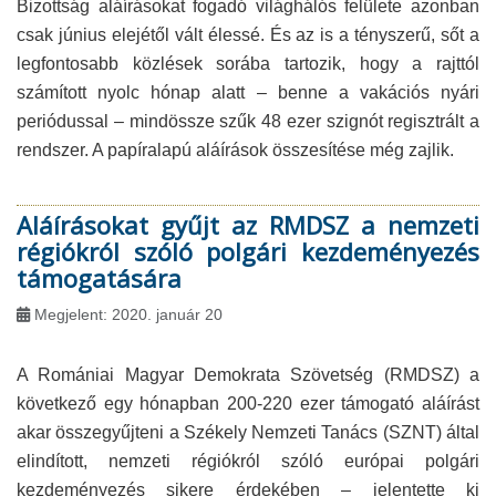
Bizottság aláírásokat fogadó világhálós felülete azonban
csak június elejétől vált élessé. És az is a tényszerű, sőt a
legfontosabb közlések sorába tartozik, hogy a rajttól
számított nyolc hónap alatt – benne a vakációs nyári
periódussal – mindössze szűk 48 ezer szignót regisztrált a
rendszer. A papíralapú aláírások összesítése még zajlik.
Aláírásokat gyűjt az RMDSZ a nemzeti
régiókról szóló polgári kezdeményezés
támogatására
Megjelent: 2020. január 20
A Romániai Magyar Demokrata Szövetség (RMDSZ) a
következő egy hónapban 200-220 ezer támogató aláírást
akar összegyűjteni a Székely Nemzeti Tanács (SZNT) által
elindított, nemzeti régiókról szóló európai polgári
kezdeményezés sikere érdekében – jelentette ki