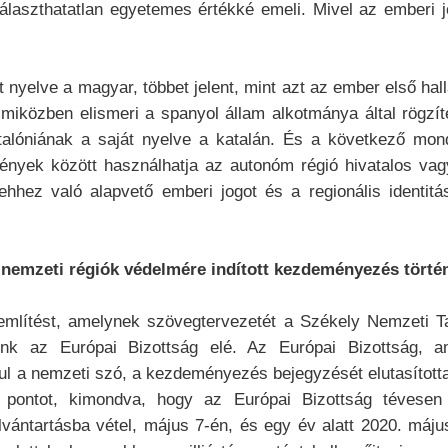
álaszthatatlan egyetemes értékké emeli. Mivel az emberi j
 nyelve a magyar, többet jelent, mint azt az ember első hall
 miközben elismeri a spanyol állam alkotmánya által rögzíte
talóniának a saját nyelve a katalán. És a következő mon
nyek között használhatja az autonóm régió hivatalos vagy
 ehhez való alapvető emberi jogot és a regionális identit
A nemzeti régiók védelmére indított kezdeményezés törté
említést, amelynek szövegtervezetét a Székely Nemzeti T
ünk az Európai Bizottság elé. Az Európai Bizottság, a
ul a nemzeti szó, a kezdeményezés bejegyzését elutasított
 pontot, kimondva, hogy az Európai Bizottság tévesen
vántartásba vétel, május 7-én, és egy év alatt 2020. május 