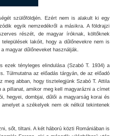
égét szülőföldjén. Ezért nem is alakult ki egy
zódik egyik nemzedékről a másikra. A földrajzi
zerves részét, de magyar íróknak, költőknek
 települések lakóit, hogy a dűlőnevekre nem is
 a magyar dűlőneveket használják.
s ezek tényleges elindulása (Szabó T. 1934) a
is. Túlmutatna az előadás tárgyán, de az előadó
z meg abban, hogy tisztelegjünk Szabó T. Attila
n a pillanat, amikor meg kell magyarázni a címet
i, hegyei, dombjai, dűlői a magyarság korai és
, amelyet a székelyek nem ok nélkül tekintenek
i, sőt, tiltani. A két háború közti Romániában is