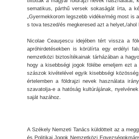
tiltották a magyar földrajzi nevek használatát,
sematikus, párthű versek sokaságát írta, a k
„Gyermekkorom legszebb vidéke/még most is az 
s tova teszed/és megkeresed azt a helyet,/ahol P
Nicolae Ceauşescu idejében tért vissza a föld
apróhirdetésekben is körülírta egy erdélyi f
nemzetközi biztosítékainak tárházában a hagyo
hogy a kisebbségi jogok fölébe emeljem ezt a 
szászok kivételével egyik kisebbségi közösség t
értelemben a földrajzi nevek használata irán
szavatolja-e a hatóság kultúrájának, nyelvéne
saját hazához.
A Székely Nemzeti Tanács küldötteit az a megg
és Politikai Jogok Nemzetközi Egyezségokmánya