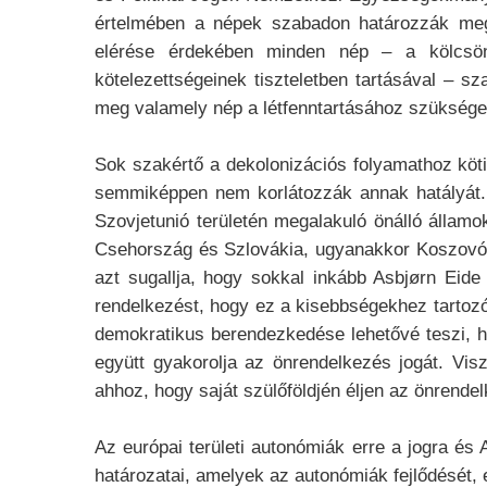
értelmében a népek szabadon határozzák meg po
elérése érdekében minden nép – a kölcsön
kötelezettségeinek tiszteletben tartásával – 
meg valamely nép a létfenntartásához szüksége
Sok szakértő a dekolonizációs folyamathoz köti
semmiképpen nem korlátozzák annak hatályát. 
Szovjetunió területén megalakuló önálló állam
Csehország és Szlovákia, ugyanakkor Koszovó e
azt sugallja, hogy sokkal inkább Asbjørn Eide
rendelkezést, hogy ez a kisebbségekhez tartoz
demokratikus berendezkedése lehetővé teszi, h
együtt gyakorolja az önrendelkezés jogát. Vi
ahhoz, hogy saját szülőföldjén éljen az önrende
Az európai területi autonómiák erre a jogra és
határozatai, amelyek az autonómiák fejlődését, 