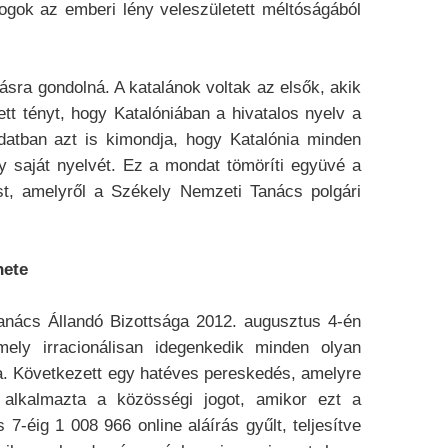
ogok az emberi lény veleszületett méltóságából
ásra gondolná. A katalánok voltak az elsők, akik
tt tényt, hogy Katalóniában a hivatalos nyelv a
datban azt is kimondja, hogy Katalónia minden
 saját nyelvét. Ez a mondat tömöríti együvé a
ást, amelyről a Székely Nemzeti Tanács polgári
nete
anács Állandó Bizottsága 2012. augusztus 4-én
mely irracionálisan idegenkedik minden olyan
a. Következett egy hatéves pereskedés, amelyre
 alkalmazta a közösségi jogot, amikor ezt a
7-éig 1 008 966 online aláírás gyűlt, teljesítve