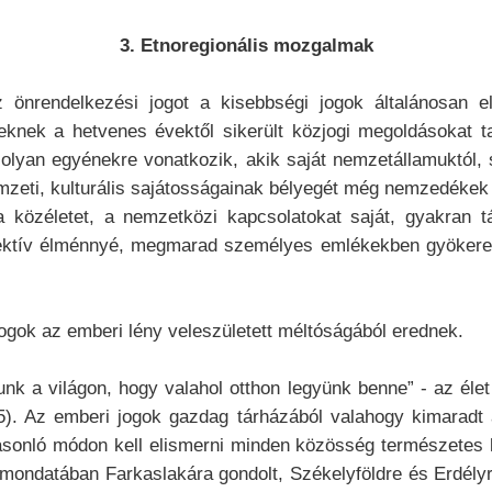
3. Etnoregionális mozgalmak
z önrendelkezési jogot a kisebbségi jogok általánosan e
eknek a hetvenes évektől sikerült közjogi megoldásokat 
lyan egyénekre vonatkozik, akik saját nemzetállamuktól, sz
zeti, kulturális sajátosságainak bélyegét még nemzedékek s
a közéletet, a nemzetközi kapcsolatokat saját, gyakran t
llektív élménnyé, megmarad személyes emlékekben gyökerez
gok az emberi lény veleszületett méltóságából erednek.
nk a világon, hogy valahol otthon legyünk benne” - az élet
5). Az emberi jogok gazdag tárházából valahogy kimarad
asonló módon kell elismerni minden közösség természetes kö
 mondatában Farkaslakára gondolt, Székelyföldre és Erdélyre,