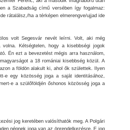
. Szemlér Ferenc, aki a második világháború után
7-ben a Szabadság című versében így fogalmaz:
 rátalálsz,/ha a térképen elmerengve/ujjad ide
ilos volt Segesvár nevét leírni. Volt, aki még
a volna. Kétségtelen, hogy a kisebbségi jogok
ató. Én ezt a bevezetést mégis arra használom,
i magyarságot a 18 romániai kisebbség közül. A
on a földön alakult ki, ahol ők születtek. Ilyen
tt-e egy közösség joga a saját identitásához,
smert-e a szülőföldjén őshonos közösség joga a
zési jog keretében valósíthatók meg. A Polgári
nden népnek joga van az önrendelkezésre. E jog