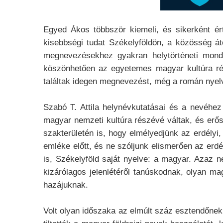
Egyed Ákos többször kiemeli, és sikerként ért
kisebbségi tudat Székelyföldön, a közösség át
megnevezésekhez gyakran helytörténeti mond
köszönhetően az egyetemes magyar kultúra rész
találtak idegen megnevezést, még a román nye
Szabó T. Attila helynévkutatásai és a nevéhe
magyar nemzeti kultúra részévé váltak, és erős
szakterületén is, hogy elmélyedjünk az erdélyi
emléke előtt, és ne szóljunk elismerően az erdé
is, Székelyföld saját nyelve: a magyar. Azaz 
kizárólagos jelenlétéről tanúskodnak, olyan m
hazájuknak.
Volt olyan időszaka az elmúlt száz esztendőnek, 