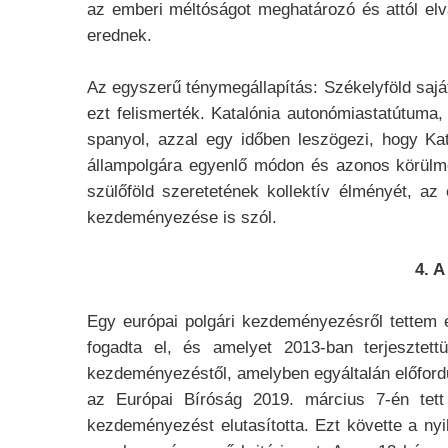
az emberi méltóságot meghatározó és attól elv
erednek.
Az egyszerű ténymegállapítás: Székelyföld saját
ezt felismerték. Katalónia autonómiastatútuma,
spanyol, azzal egy időben leszögezi, hogy Ka
állampolgára egyenlő módon és azonos körülmé
szülőföld szeretetének kollektív élményét, az
kezdeményezése is szól.
4. 
Egy európai polgári kezdeményezésről tettem 
fogadta el, és amelyet 2013-ban terjesztett
kezdeményezéstől, amelyben egyáltalán előford
az Európai Bíróság 2019. március 7-én tett
kezdeményezést elutasította. Ezt követte a nyil