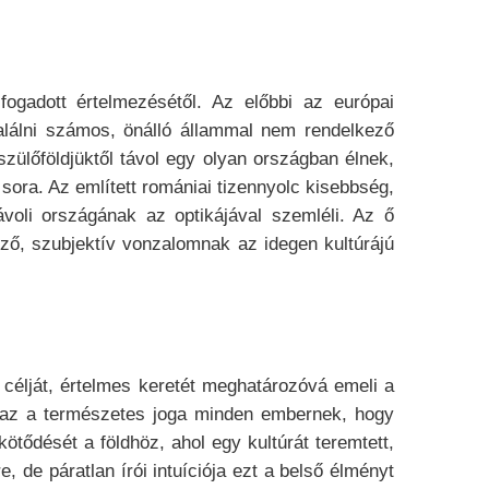
lfogadott értelmezésétől. Az előbbi az európai
találni számos, önálló állammal nem rendelkező
ülőföldjüktől távol egy olyan országban élnek,
ora. Az említett romániai tizennyolc kisebbség,
ávoli országának az optikájával szemléli. Az ő
ő, szubjektív vonzalomnak az idegen kultúrájú
 célját, értelmes keretét meghatározóvá emeli a
t az a természetes joga minden embernek, hogy
tődését a földhöz, ahol egy kultúrát teremtett,
 de páratlan írói intuíciója ezt a belső élményt