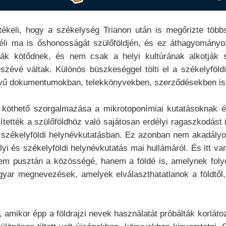
ékeli, hogy a székelység Trianon után is megőrizte többs
éli ma is őshonosságát szülőföldjén, és ez áthagyományo
ák kötődnek, és nem csak a helyi kultúrának alkotják s
évé váltak. Különös büszkeséggel tölti el a székelyföldi
lvű dokumentumokban, telekkönyvekben, szerződésekben is
z köthető szorgalmazása a mikrotoponímiai kutatásoknak é
ítették a szülőföldhöz való sajátosan erdélyi ragaszkodást 
, székelyföldi helynévkutatásban. Ez azonban nem akadályo
lyi és székelyföldi helynévkutatás mai hullámáról. És itt va
nem pusztán a közösségé, hanem a földé is, amelynek folyó
agyar megnevezések, amelyek elválaszthatatlanok a földtől
amikor épp a földrajzi nevek használatát próbálták korlátozn