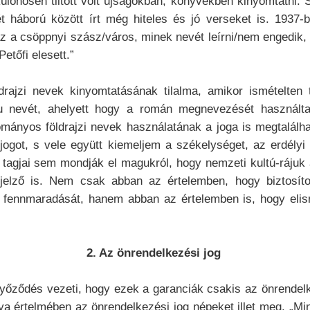
 különösen tiltott volt újságokban, könyvekben kinyomtatni
ét háború között írt még hiteles és jó verseket is. 193
a csöppnyi szász/város, minek nevét leírni/nem engedik, de
etőfi elesett.”
rajzi nevek kinyomtatásának tilalma, amikor ismételten t
alu nevét, ahelyett hogy a román megnevezését használt
mányos földrajzi nevek használatának a joga is megtalálh
jogot, s vele együtt kiemeljem a székelységet, az erdély
agjai sem mondják el magukról, hogy nemzeti kultú-rájuk az
yjelző is. Nem csak abban az értelemben, hogy biztosíto
k fennmaradását, hanem abban az értelemben is, hogy eli
2. Az önrendelkezési jog
yőződés vezeti, hogy ezek a garanciák csakis az önrendelke
 értelmében az önrendelkezési jog népeket illet meg. „Mi