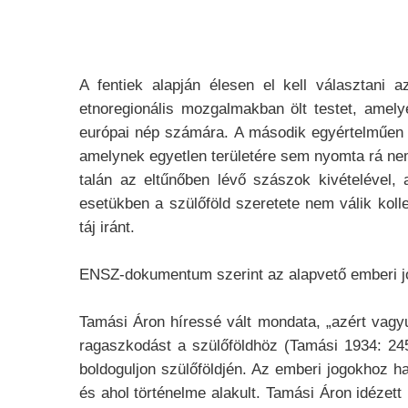
A fentiek alapján élesen el kell választani a
etnoregionális mozgalmakban ölt testet, amely
európai nép számára. A második egyértelműen o
amelynek egyetlen területére sem nyomta rá nem
talán az eltűnőben lévő szászok kivételével, 
esetükben a szülőföld szeretete nem válik ko
táj iránt.
ENSZ-dokumentum szerint az alapvető emberi jo
Tamási Áron híressé vált mondata, „azért vagyu
ragaszkodást a szülőföldhöz (Tamási 1934: 24
boldoguljon szülőföldjén. Az emberi jogokhoz h
és ahol történelme alakult. Tamási Áron idézett