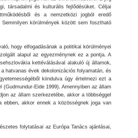
 társadalmi és kulturális fejlődésüket. Céljai
ttműködésből és a nemzetközi jogból eredő
al. Semmilyen körülmények között sem fosztható
aló, hogy elfogadásának a politikai körülményei
zolgált alapul az egyezménynek ez a pontja. A
ehszlovákia kettéválásával alakuló új államok,
 a hatvanas évek dekolonizációs folyamatán, és
egyetemességéből kiindulva úgy értelmezi ezt a
zel (Gudmundur-Eide 1999). Amennyiben az állam
djon az állam szerkezetébe, akkor a többséggel
lja ebben, akkor ennek a közösségnek joga van
észetes folytatásai az Európa Tanács ajánlásai,