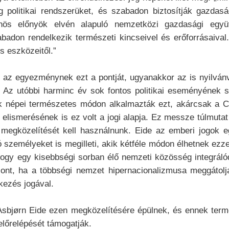
litikai rendszerüket, és szabadon biztosítják gazdasági,
ös előnyök elvén alapuló nemzetközi gazdasági együ
szabadon rendelkezik természeti kincseivel és erőforrásaiv
s eszközeitől.”
 az egyezménynek ezt a pontját, ugyanakkor az is nyilvánv
Az utóbbi harminc év sok fontos politikai eseményének s
ok népei természetes módon alkalmazták ezt, akárcsak a Cs
lismerésének is ez volt a jogi alapja. Ez messze túlmutat
 megközelítését kell használnunk. Eide az emberi jogok 
ó személyeket is megilleti, akik kétféle módon élhetnek ez
ogy egy kisebbségi sorban élő nemzeti közösség integráló
szont, ha a többségi nemzet hipernacionalizmusa meggáto
lkezés jogával.
 Asbjørn Eide ezen megközelítésére épülnek, és ennek term
előrelépését támogatják.