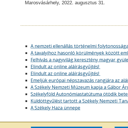
Marosvásárhely, 2022. augusztus 31.
A nemzeti ellenállás történelmi folytonosság
A tavalyihoz hasonló körülmények között em
Felhívás a nagyvilág keresztény magyar gyül
Elindult az online aláírásgyűjtés!
Elindult az online aláírásgyűjtés!
Emeljük európai népszavazás rangjára az aláí
A Székely Nemzeti Múzeum kapja a Gábor Áro
Székelyföld Autonómiastatútuma ötödik bete
Küldöttgyűlést tartott a Székely Nemzeti Tan
A Székely Haza ünnepe