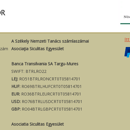
It
A Székely Nemzeti Tanács számlaszámai
szám
Asociaţia Siculitas Egyesület
Banca Transilvania SA Targu-Mures
SWIFT: BTRLRO22
LEJ:
RO51BTRLRONCRT0T05814701
HUF:
RO69BTRLHUFCRT0T05814701
EUR:
RO36BTRLEURCRT0T05814701
USD:
RO76BTRLUSDCRT0T05814701
GBP:
RO04BTRLGBPCRT0T05814701
Asociatia Siculitas Egyesület