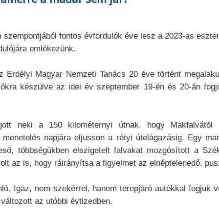
 szempontjából fontos évfordulók éve lesz a 2023-as eszte
dulójára emlékezünk.
Erdélyi Magyar Nemzeti Tanács 20 éve történt megalakulá
ókra készülve az idei év szeptember 19-én és 20-án fogj
ott neki a 150 kilométernyi útnak, hogy Makfalvátó
 menetelés napjára eljusson a rétyi útelágazásig. Egy mar
 eső, többségükben elszigetelt falvakat mozgósított a S
t az is, hogy ráirányítsa a figyelmet az elnéptelenedő, pus
ló. Igaz, nem szekérrel, hanem terepjáró autókkal fogjuk v
változott az utóbbi évtizedben.