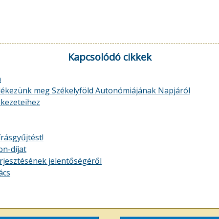
Kapcsolódó cikkek
a
lékezünk meg Székelyföld Autonómiájának Napjáról
ekezeteihez
rásgyűjtést!
n-díjat
rjesztésének jelentőségéről
ács