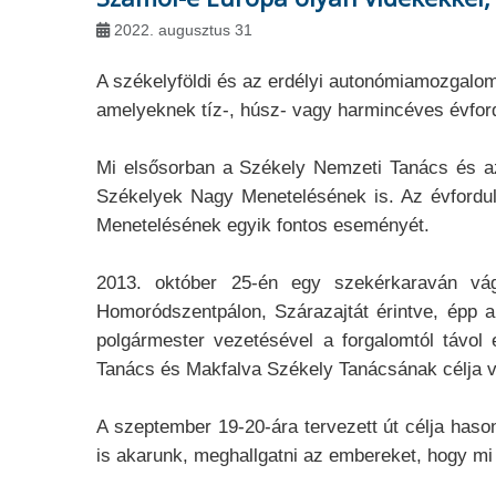
2022. augusztus 31
A székelyföldi és az erdélyi autonómiamozgalom
amelyeknek tíz-, húsz- vagy harmincéves évfor
Mi elsősorban a Székely Nemzeti Tanács és az 
Székelyek Nagy Menetelésének is. Az évfordul
Menetelésének egyik fontos eseményét.
2013. október 25-én egy szekérkaraván vág
Homoródszentpálon, Szárazajtát érintve, épp a
polgármester vezetésével a forgalomtól távol
Tanács és Makfalva Székely Tanácsának célja vol
A szeptember 19-20-ára tervezett út célja hason
is akarunk, meghallgatni az embereket, hogy mi 