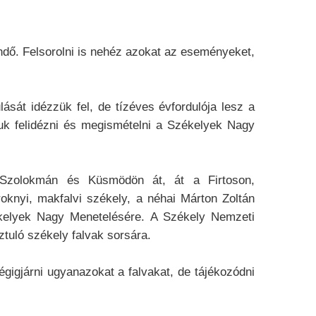
ndő. Felsorolni is nehéz azokat az eseményeket,
sát idézzük fel, de tízéves évfordulója lesz a
uk felidézni és megismételni a Székelyek Nagy
l Szolokmán és Küsmödön át, át a Firtoson,
oknyi, makfalvi székely, a néhai Márton Zoltán
zékelyek Nagy Menetelésére. A Székely Nemzeti
ztuló székely falvak sorsára.
égigjárni ugyanazokat a falvakat, de tájékozódni