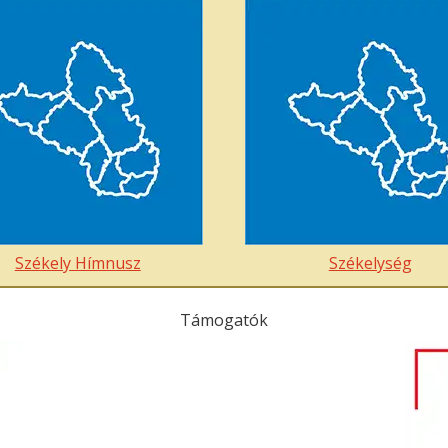
Székely Hímnusz
Székelység
Támogatók