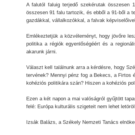
A falutól faluig terjedő szekérutak összesen 
összesen 91 falu tartozik, és ebből a 91-ből a t
gazdákkal, vállalkozókkal, a falvak képviselőive
Emlékeztetjük a közvéleményt, hogy jövőre lesz
politika a régiók egyenlőségéért és a regioná
akarunk járni.
Választ kell találnunk arra a kérdésre, hogy Szé
tervének? Mennyi pénz fog a Bekecs, a Firtos és
kohéziós politikára szán? Hiszen a kohéziós pol
Ezen a két napon a mai valóságról gyűjtött tapa
felé: Európa kulturális szigeteit nem lehet letörö
Izsák Balázs, a Székely Nemzeti Tanács elnöke