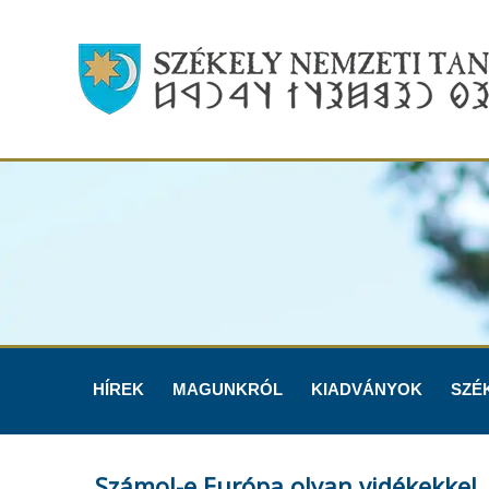
HÍREK
MAGUNKRÓL
KIADVÁNYOK
SZÉ
Számol-e Európa olyan vidékekkel,