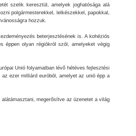
etét szelik keresztül, amelyek joghatósága alá
lkozni polgármesterekkel, lelkészekkel, papokkal,
yilvánosságra hozzuk.
i kezdeményezés beterjesztésének is. A kohéziós
és éppen olyan régiókról szól, amelyeket végig
Európai Unió folyamatban lévő hétéves fejlesztési
 az ezer milliárd euróból, amelyet az unió épp a
a alátámasztani, megerősítve az üzenetet a világ