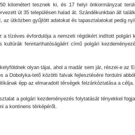
150 kilométert tesznek ki, és 17 helyi önkormányzat terül
ervezett út 35 településen halad át. Szándékunkban áll talá
l, az útközben gyűjtött adatokat és tapasztalatokat pedig n
 a tízéves évfordulója a nemzeti régiókért indított polgár
lis kultúrák fenntarthatóságáért című polgári kezdeményez
kelyföldnek olyan tájai, ahol a madár sem jár, részei-e az 
 a Dobolyka-tető közötti falvak fejlesztésére fordulni abból
itikának épp az elmaradott térségek felzárkóztatása a célja.
sztalat a polgári kezdeményezés folytatását tényekkel fogj
lni a kontinens térképéről.