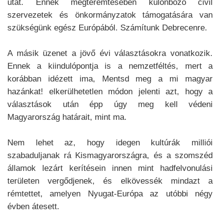
utat. Ennek megteremtésében különböző civil
szervezetek és önkormányzatok támogatására van
szükségünk egész Európából. Számítunk Debrecenre.
A másik üzenet a jövő évi választásokra vonatkozik.
Ennek a kiindulópontja is a nemzetféltés, mert a
korábban idézett ima, Mentsd meg a mi magyar
hazánkat! elkerülhetetlen módon jelenti azt, hogy a
választások után épp úgy meg kell védeni
Magyarország határait, mint ma.
Nem lehet az, hogy idegen kultúrák milliói
szabaduljanak rá Kismagyarországra, és a szomszéd
államok lezárt kerítésein innen mint hadfelvonulási
területen vergődjenek, és elkövessék mindazt a
rémtettet, amelyen Nyugat-Európa az utóbbi négy
évben átesett.