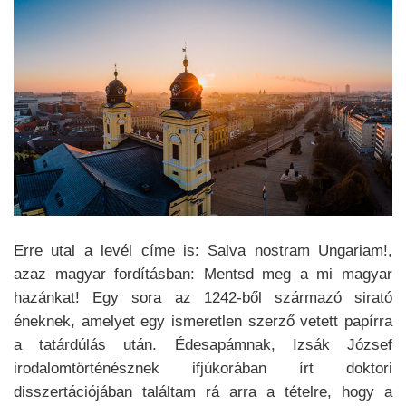
Erre utal a levél címe is: Salva nostram Ungariam!,
azaz magyar fordításban: Mentsd meg a mi magyar
hazánkat! Egy sora az 1242-ből származó sirató
éneknek, amelyet egy ismeretlen szerző vetett papírra
a tatárdúlás után. Édesapámnak, Izsák József
irodalomtörténésznek ifjúkorában írt doktori
disszertációjában találtam rá arra a tételre, hogy a