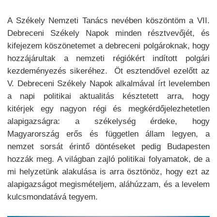
A Székely Nemzeti Tanács nevében köszöntöm a VII.
Debreceni Székely Napok minden résztvevőjét, és
kifejezem köszönetemet a debreceni polgároknak, hogy
hozzájárultak a nemzeti régiókért indított polgári
kezdeményezés sikeréhez. Öt esztendővel ezelőtt az
V. Debreceni Székely Napok alkalmával írt levelemben
a napi politikai aktualitás késztetett arra, hogy
kitérjek egy nagyon régi és megkérdőjelezhetetlen
alapigazságra: a székelység érdeke, hogy
Magyarország erős és független állam legyen, a
nemzet sorsát érintő döntéseket pedig Budapesten
hozzák meg. A világban zajló politikai folyamatok, de a
mi helyzetünk alakulása is arra ösztönöz, hogy ezt az
alapigazságot megismételjem, aláhúzzam, és a levelem
kulcsmondatává tegyem.