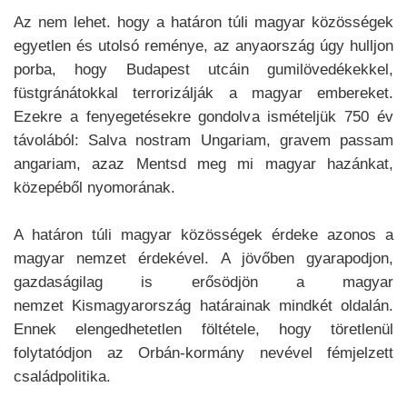
Az nem lehet. hogy a határon túli magyar közösségek
egyetlen és utolsó reménye, az anyaország úgy hulljon
porba, hogy Budapest utcáin gumilövedékekkel,
füstgránátokkal terrorizálják a magyar embereket.
Ezekre a fenyegetésekre gondolva ismételjük 750 év
távolából: Salva nostram Ungariam, gravem passam
angariam, azaz Mentsd meg mi magyar hazánkat,
közepéből nyomorának.
A határon túli magyar közösségek érdeke azonos a
magyar nemzet érdekével. A jövőben gyarapodjon,
gazdaságilag is erősödjön a magyar
nemzet Kismagyarország határainak mindkét oldalán.
Ennek elengedhetetlen föltétele, hogy töretlenül
folytatódjon az Orbán-kormány nevével fémjelzett
családpolitika.