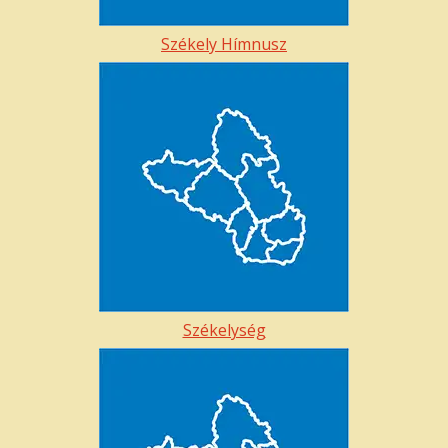
Székely Hímnusz
Székelység