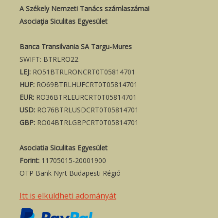
A Székely Nemzeti Tanács számlaszámai
Asociaţia Siculitas Egyesület
Banca Transilvania SA Targu-Mures
SWIFT: BTRLRO22
LEJ:
RO51BTRLRONCRT0T05814701
HUF:
RO69BTRLHUFCRT0T05814701
EUR:
RO36BTRLEURCRT0T05814701
USD:
RO76BTRLUSDCRT0T05814701
GBP:
RO04BTRLGBPCRT0T05814701
Asociatia Siculitas Egyesület
Forint:
11705015-20001900
OTP Bank Nyrt Budapesti Régió
Itt is elküldheti adományát