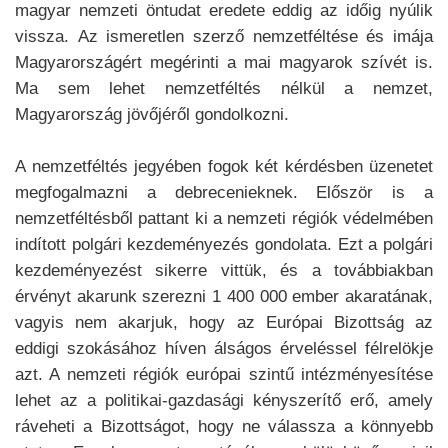
magyar nemzeti öntudat eredete eddig az időig nyúlik
vissza. Az ismeretlen szerző nemzetféltése és imája
Magyarországért megérinti a mai magyarok szívét is.
Ma sem lehet nemzetféltés nélkül a nemzet,
Magyarország jövőjéről gondolkozni.
A nemzetféltés jegyében fogok két kérdésben üzenetet
megfogalmazni a debrecenieknek. Először is a
nemzetféltésből pattant ki a nemzeti régiók védelmében
indított polgári kezdeményezés gondolata. Ezt a polgári
kezdeményezést sikerre vittük, és a továbbiakban
érvényt akarunk szerezni 1 400 000 ember akaratának,
vagyis nem akarjuk, hogy az Európai Bizottság az
eddigi szokásához híven álságos érveléssel félrelökje
azt. A nemzeti régiók európai szintű intézményesítése
lehet az a politikai-gazdasági kényszerítő erő, amely
ráveheti a Bizottságot, hogy ne válassza a könnyebb