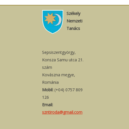
Székely
Nemzeti
Tanács
Sepsiszentgyörgy,
Konsza Samu utca 21.
szám
Kovászna megye,
Románia
Mobil:
(+04) 0757 809
126
Email:
szntiroda@gmail.com