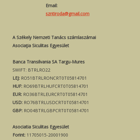
Email:
szntiroda@gmail.com
A Székely Nemzeti Tanács számlaszámai
Asociaţia Siculitas Egyesület
Banca Transilvania SA Targu-Mures
SWIFT: BTRLRO22
LEJ:
RO51BTRLRONCRT0T05814701
HUF:
RO69BTRLHUFCRT0T05814701
EUR:
RO36BTRLEURCRT0T05814701
USD:
RO76BTRLUSDCRT0T05814701
GBP:
RO04BTRLGBPCRT0T05814701
Asociatia Siculitas Egyesület
Forint:
11705015-20001900