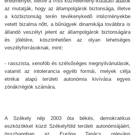
eredményei, illetve a friss közvélemény-kutatási adatok
az mutatják, hogy az állampolgárok biztonsága, illetve
a közbiztonság terén tevékenykedő intézményekbe
vetett bizalma nőtt, a bűnügyek dinamikája továbbra is
állandó veszélyt jelent az állampolgárok biztonságára
és jólétére, köszönhetően az olyan lehetséges
veszélyforrásoknak, mint:
- rasszista, xenofób és szélsőséges megnyilvánulások,
valamit az intolerancia egyéb formái, melyek célja
etnikai alapú területi autonómia kivívása egyes
zónák/régiók számára.
A Székely nép 2003 óta békés, demokratikus
eszközökkel küzd Székelyföld területi autonómiájáért,
összhangban az Európa Tanács releváns