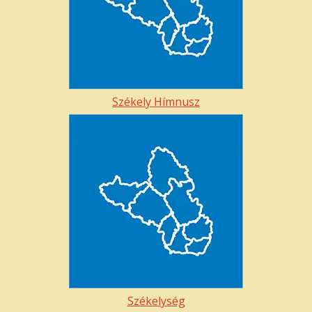
Székely Hímnusz
Székelység