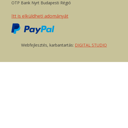
OTP Bank Nyrt Budapesti Régió
Itt is elküldheti adományát
Webfejlesztés, karbantartás:
DIGITAL STUDIO