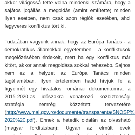
akkor világossá tette volna mindenki számára, hogy a
sajátos jogállás a megoldás (amint említette) minden
ilyen esetben, nem csak azon régiók esetében, ahol
fegyveres konfliktus tört ki.
Tudatában vagyunk annak, hogy az Európa Tanács - a
demokratikus államokkal egyetemben - a konfliktusok
megelőzésében érdekelt, mert ha egy konfliktus már
kitört, akkor annak megoldása sokkal nehezebb. Sajnos
nem ez a helyzet az Európa Tanács minden
tagállamában. Ilyen értelemben hadd hívjuk fel a
figyelmét egy hivatalos romániai dokumentumra, a
2015-2020-as időszakra vonatkozó közbiztonsági
stratégia nemrég közzétett tervezetére
(
http://www.mai.gov.ro/documente/transparenta/SNOSP%
2020%20.pdf
). Ennek a hetedik oldalán ez olvasható
(magyar fordításban): Ugyan az elmúlt évek