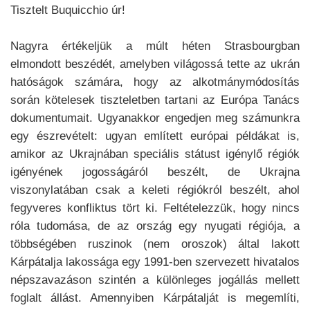
Tisztelt Buquicchio úr!
Nagyra értékeljük a múlt héten Strasbourgban
elmondott beszédét, amelyben világossá tette az ukrán
hatóságok számára, hogy az alkotmánymódosítás
során kötelesek tiszteletben tartani az Európa Tanács
dokumentumait. Ugyanakkor engedjen meg számunkra
egy észrevételt: ugyan említett európai példákat is,
amikor az Ukrajnában speciális státust igénylő régiók
igényének jogosságáról beszélt, de Ukrajna
viszonylatában csak a keleti régiókról beszélt, ahol
fegyveres konfliktus tört ki. Feltételezzük, hogy nincs
róla tudomása, de az ország egy nyugati régiója, a
többségében ruszinok (nem oroszok) által lakott
Kárpátalja lakossága egy 1991-ben szervezett hivatalos
népszavazáson szintén a különleges jogállás mellett
foglalt állást. Amennyiben Kárpátalját is megemlíti,