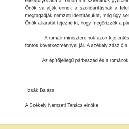
ellensúlyozása a román miniszterelnök gyűlöle
Önök vállalják ennek a szolidaritásnak a fele
megtagadják nemzeti identitásukat, még úgy sem
Önök akaratát fejezné ki, hogy megőrizzék a párb
A román miniszterelnök azon kijelentése, „ha 
fontos következménnyel jár. A székely zászló a
Az építőjellegű párbeszéd és a románok és 
Izsák Balázs
A Székely Nemzeti Tanács elnöke