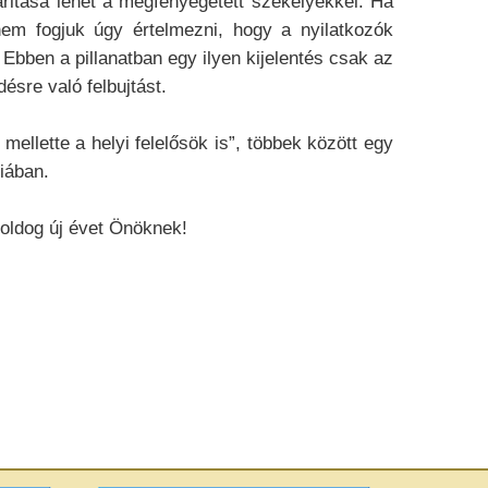
ritása lehet a megfenyegetett székelyekkel. Ha
 nem fogjuk úgy értelmezni, hogy a nyilatkozók
bben a pillanatban egy ilyen kijelentés csak az
ésre való felbujtást.
lette a helyi felelősök is”, többek között egy
iában.
ldog új évet Önöknek!