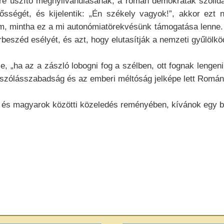
tre uszító megnyilvánulásának, a román demokraták szolida
lősségét, és kijelentik: „Én székely vagyok!”, akkor ezt
, mintha ez a mi autonómiatörekvésünk támogatása lenne. E
eszéd esélyét, és azt, hogy elutasítják a nemzeti gyűlölköd
az a zászló lobogni fog a szélben, ott fognak lengeni mel
 szólásszabadság és az emberi méltóság jelképe lett Román
magyarok közötti közeledés reményében, kívánok egy bo