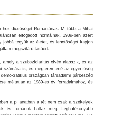
m hoz dicsőséget Romániának. Mi több, a Mihai
lánosan elfogadott normáinak. 1989-ben azért
jobbá tegyük az életet, és lehetőséget kapjon
gállam megszilárdításáért.
mely a szubszidiaritás elvén alapszik, és az
kói számára is, és megteremtené az egyenlőség
n demokratikus országban társadalmi párbeszéd
tése méltatlan az 1989-es év forradalmához, és
 a pillanatban a tét nem csak a székelyek
rok és románok haltak meg. Leghatékonyabb