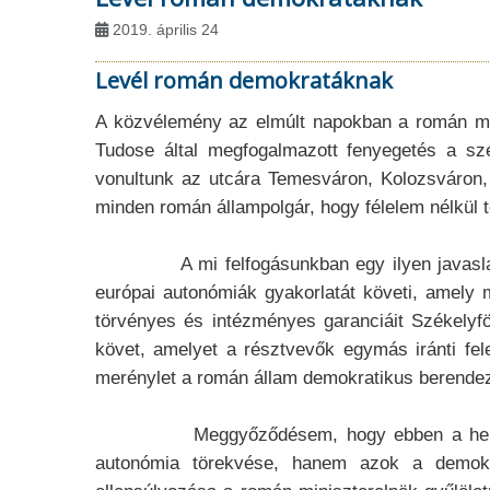
2019. április 24
Levél román demokratáknak
A közvélemény az elmúlt napokban a román min
Tudose által megfogalmazott fenyegetés a sz
vonultunk az utcára Temesváron, Kolozsváron,
minden román állampolgár, hogy félelem nélkül t
A mi felfogásunkban egy ilyen javaslat Szék
európai autonómiák gyakorlatát követi, amely
törvényes és intézményes garanciáit Székelyf
követ, amelyet a résztvevők egymás iránti fel
merénylet a román állam demokratikus berendez
Meggyőződésem, hogy ebben a helyzetben a
autonómia törekvése, hanem azok a demokr