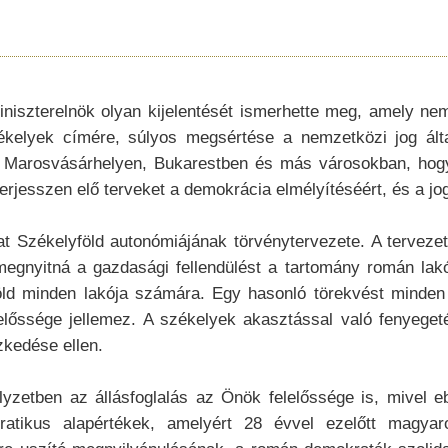
iszterelnök olyan kijelentését ismerhette meg, amely ne
ékelyek címére, súlyos megsértése a nemzetközi jog álta
 Marosvásárhelyen, Bukarestben és más városokban, hogy 
erjesszen elő terveket a demokrácia elmélyítéséért, és a jo
elyföld autonómiájának törvénytervezete. A tervezet, a
 megnyitná a gazdasági fellendülést a tartomány román la
öld minden lakója számára. Egy hasonló törekvést minde
előssége jellemez. A székelyek akasztással való fenyege
kedése ellen.
z állásfoglalás az Önök felelőssége is, mivel ebben
atikus alapértékek, amelyért 28 évvel ezelőtt magya