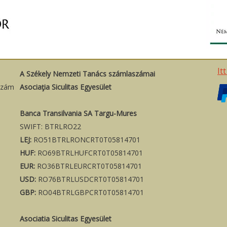
It
A Székely Nemzeti Tanács számlaszámai
szám
Asociaţia Siculitas Egyesület
Banca Transilvania SA Targu-Mures
SWIFT: BTRLRO22
LEJ:
RO51BTRLRONCRT0T05814701
HUF:
RO69BTRLHUFCRT0T05814701
EUR:
RO36BTRLEURCRT0T05814701
USD:
RO76BTRLUSDCRT0T05814701
GBP:
RO04BTRLGBPCRT0T05814701
Asociatia Siculitas Egyesület