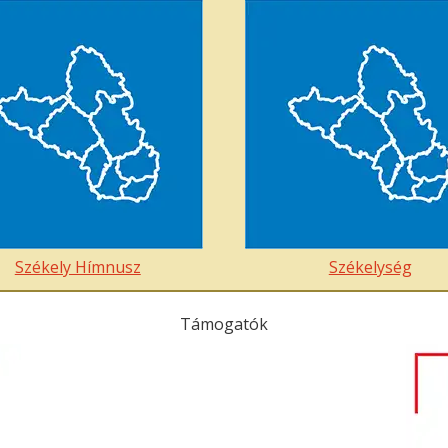
Székely Hímnusz
Székelység
Támogatók