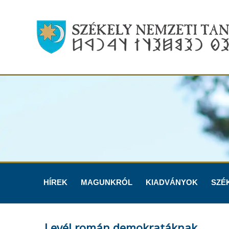
HÍREK
MAGUNKRÓL
KIADVÁNYOK
SZÉ
Levél román demokratáknak