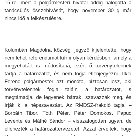
15-re, mert a polgármesteri hivatal addig halogatta a
tanácsülés összehívását, hogy november 30-ig már
nincs idő a felkészülésre.
Kolumbán Magdolna községi jegyző kijelentette, hogy
nem lehet referendumot kiírni olyan kérdésben, amely a
megyehatárt is módosítaná, ezért ő törvénytelennek
tartja a határozatot, és nem fogja ellenjegyezni. Ilkei
Ferenc polgármester azt mondta, biztosan lesz, aki
törvénytelennek fogja találni a határozatot, s
megtámadja, de legyenek bátrak, szavazzák meg, és
írják ki a népszavazást. Az RMDSZ-frakció tagjai –
Borbáth Tibor, Tóth Péter, Péter Domokos, Papuc
Levente és Máthé Sándor – visszafogottan ugyan, de
ellenezték a határozattervezetet. Azzal érveltek, hogy