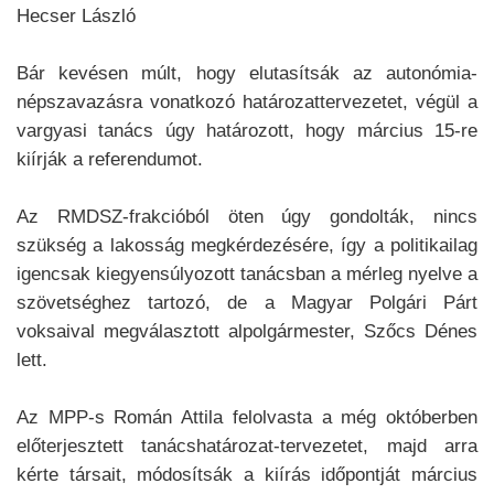
Hecser László
Bár kevésen múlt, hogy elutasítsák az autonómia-
népszavazásra vonatkozó határozattervezetet, végül a
vargyasi tanács úgy határozott, hogy március 15-re
kiírják a referendumot.
Az RMDSZ-frakcióból öten úgy gondolták, nincs
szükség a lakosság megkérdezésére, így a politikailag
igencsak kiegyensúlyozott tanácsban a mérleg nyelve a
szövetséghez tartozó, de a Magyar Polgári Párt
voksaival megválasztott alpolgármester, Szőcs Dénes
lett.
Az MPP-s Román Attila felolvasta a még októberben
előterjesztett tanácshatározat-tervezetet, majd arra
kérte társait, módosítsák a kiírás időpontját március