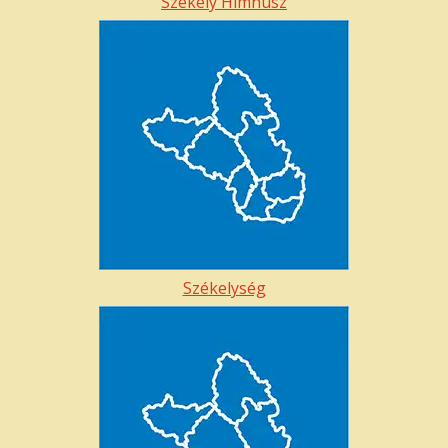
Székely Hímnusz
Székelység