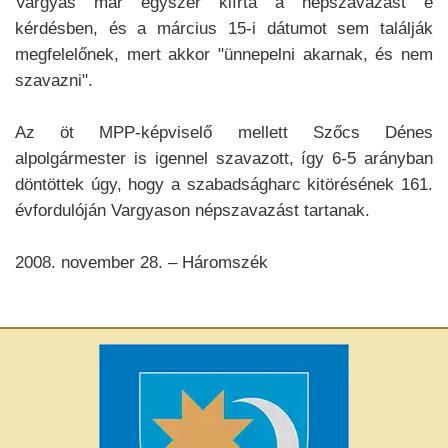
Vargyas már egyszer kiírta a népszavazást e
kérdésben, és a március 15-i dátumot sem találják
megfelelőnek, mert akkor "ünnepelni akarnak, és nem
szavazni".
Az öt MPP-képviselő mellett Szőcs Dénes
alpolgármester is igennel szavazott, így 6-5 arányban
döntöttek úgy, hogy a szabadságharc kitörésének 161.
évfordulóján Vargyason népszavazást tartanak.
2008. november 28. – Háromszék