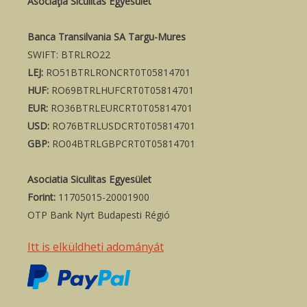
Asociaţia Siculitas Egyesület
Banca Transilvania SA Targu-Mures
SWIFT: BTRLRO22
LEJ:
RO51BTRLRONCRT0T05814701
HUF:
RO69BTRLHUFCRT0T05814701
EUR:
RO36BTRLEURCRT0T05814701
USD:
RO76BTRLUSDCRT0T05814701
GBP:
RO04BTRLGBPCRT0T05814701
Asociatia Siculitas Egyesület
Forint:
11705015-20001900
OTP Bank Nyrt Budapesti Régió
Itt is elküldheti adományát