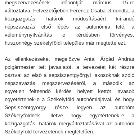
megszervezésének időpontját március 15-re
változtatva. Felvezetőjében Ferencz Csaba elmondta, a
közigazgatási határok módosításáért kiírandó
népszavazás első lépés az autonómia felé, a
véleménynyilvánítás e kérdésben törvényes,
huszonnégy székelyföldi település már megtette ezt.
Az ellenkezéseket megelőzve Antal Árpád András
polgármester tett javaslatot, a tervezetet két részre
osztva: az első a sepsiszentgyörgyi lakosoknak szóló
népszavazás megszervezéséről, a második az
egyetlen felteendő kérdés helyett kettőt javasol:
egyetértenek-e a Székelyföld autonómiájával, és hogy
Sepsiszentgyörgy része legyen az autonóm
Székelyföldnek, illetve hogy egyetértenek-e a
közigazgatási határok megváltoztatásával az autonóm
Szé­kelyföld tervezetének megfelelően.