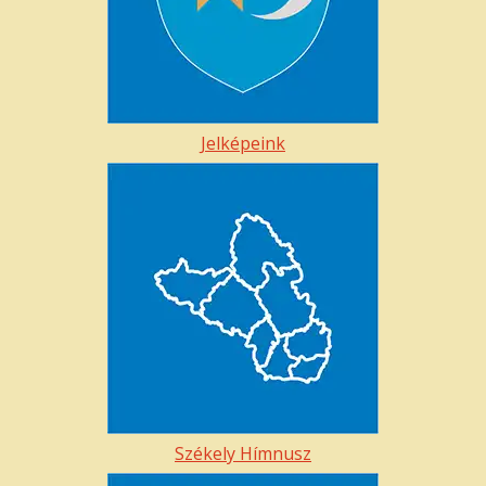
Jelképeink
Székely Hímnusz