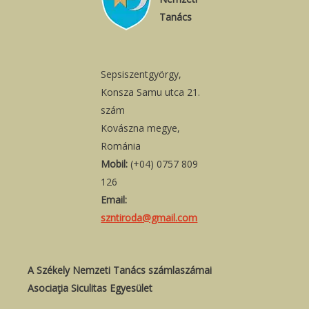
Tanács
Sepsiszentgyörgy,
Konsza Samu utca 21.
szám
Kovászna megye,
Románia
Mobil:
(+04) 0757 809
126
Email:
szntiroda@gmail.com
A Székely Nemzeti Tanács számlaszámai
Asociaţia Siculitas Egyesület