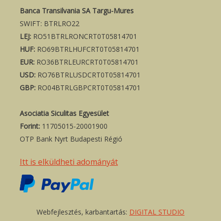
Banca Transilvania SA Targu-Mures
SWIFT: BTRLRO22
LEJ:
RO51BTRLRONCRT0T05814701
HUF:
RO69BTRLHUFCRT0T05814701
EUR:
RO36BTRLEURCRT0T05814701
USD:
RO76BTRLUSDCRT0T05814701
GBP:
RO04BTRLGBPCRT0T05814701
Asociatia Siculitas Egyesület
Forint:
11705015-20001900
OTP Bank Nyrt Budapesti Régió
Itt is elküldheti adományát
Webfejlesztés, karbantartás:
DIGITAL STUDIO