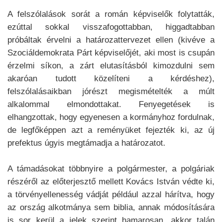
A felszólalások sorát a román képviselők folytatták,
ezúttal sokkal visszafogottabban, higgadtabban
próbáltak érvelni a határozattervezet ellen (kivéve a
Szociáldemokrata Párt képviselőjét, aki most is csupán
érzelmi síkon, a zárt elutasításból kimozdulni sem
akaróan tudott közelíteni a kérdéshez),
felszólalásaikban jórészt megismételték a múlt
alkalommal elmondottakat. Fenyegetések is
elhangzottak, hogy egyenesen a kormányhoz fordulnak,
de legfőképpen azt a reményüket fejezték ki, az új
prefektus úgyis megtámadja a határozatot.
A támadásokat többnyire a polgármester, a polgáriak
részéről az előterjesztő mellett Kovács István védte ki,
a törvényellenesség vádját például azzal hárítva, hogy
az ország alkotmánya sem biblia, annak módosítására
is sor kerül a jelek szerint hamarosan, akkor talán