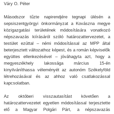
Váry O. Péter
Másodszor tűzte napirendjére tegnapi ülésén a
sepsiszentgyörgyi önkormányzat a Kovászna megye
közigazgatási területének módosítására vonatkozó
népszavazás kiírásáról szóló határozattervezetet, a
testület ezúttal – némi módosítással az MPP által
beterjesztett változathoz képest, és a román képviselők
együttes ellenkezésével – jóváhagyta azt, hogy a
megyeszékhely lakossága március 15-én
kinyilváníthassa véleményét az autonóm Székelyföld
létrehozásával és az ahhoz való csatlakozással
kapcsolatban.
Az októberi visszautasítást követően a
határozattervezetet egyetlen módosítással terjesztette
elő a Magyar Polgári Párt, a népszavazás