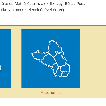
őke és Máthé Katalin, akik Szilágyi Béla-, Pósa
zékely himnusz eléneklésével ért véget.
Autonómia