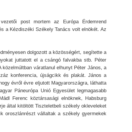
 vezetői post mortem az Európa Érdemrend
és a Kézdiszéki Székely Tanács volt elnökét. Az
edményesen dolgozott a közösségért, segítette a
kat juttatott el a csángó falvakba stb. Péter
 közelmúltban váratlanul elhunyt Péter János, a
száz konferencia, újságcikk és plakát. János a
ogy évről évre eljutott Magyarországra, láthatta
 Magyar Páneurópa Unió Egyesület legmagasabb
 Mádl Ferenc köztársasági elnöknek, Habsburg
által kitöltött Tiszteletbeli székely okleveleket
ik oroszlánrészt vállaltak a székely gyermekek