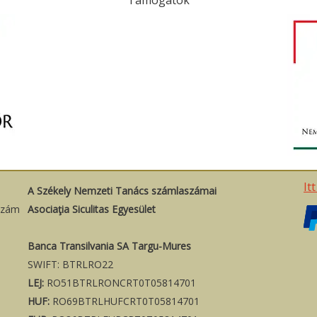
Támogatók
It
A Székely Nemzeti Tanács számlaszámai
szám
Asociaţia Siculitas Egyesület
Banca Transilvania SA Targu-Mures
SWIFT: BTRLRO22
LEJ:
RO51BTRLRONCRT0T05814701
HUF:
RO69BTRLHUFCRT0T05814701