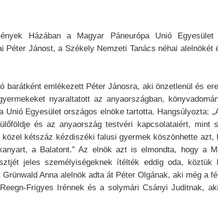
temények Házában a Magyar Páneurópa Unió Egyesület
i Péter Jánost, a Székely Nemzeti Tanács néhai alelnökét 
ó barátként emlékezett Péter Jánosra, aki önzetlenül és er
yermekeket nyaraltatott az anyaországban, könyvadományo
 Unió Egyesület országos elnöke tartotta. Hangsúlyozta: „A
lőföldje és az anyaország testvéri kapcsolataiért, mint 
k közel kétszáz kézdiszéki falusi gyermek köszönhette azt, h
-kanyart, a Balatont.” Az elnök azt is elmondta, hogy a
sztjét jeles személyiségeknek ítélték eddig oda, köztük
ünwald Anna alelnök adta át Péter Olgának, aki még a férje 
i Reegn-Frigyes Irénnek és a solymári Csányi Juditnak, ak