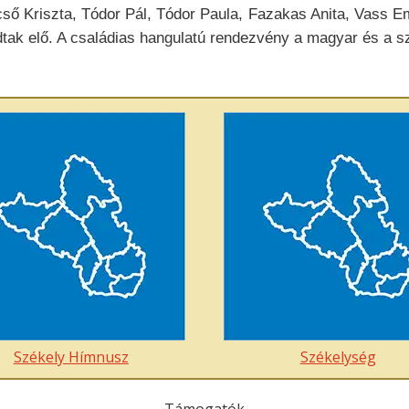
ső Kriszta, Tódor Pál, Tódor Paula, Fazakas Anita, Vass Em
dtak elő. A családias hangulatú rendezvény a magyar és a s
Székely Hímnusz
Székelység