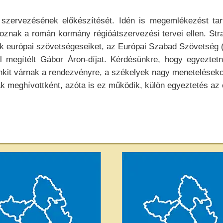
szervezésének előkészítését. Idén is megemlékezést tar
akoznak a román kormány régióátszervezési tervei ellen. Str
ák európai szövetségeseiket, az Európai Szabad Szövetség (
l megítélt Gábor Áron-díjat. Kérdésünkre, hogy egyezte
nkit várnak a rendezvényre, a székelyek nagy menetelésekor
k meghívottként, azóta is ez működik, külön egyeztetés az 