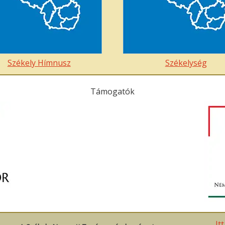
Székely Hímnusz
Székelység
Támogatók
It