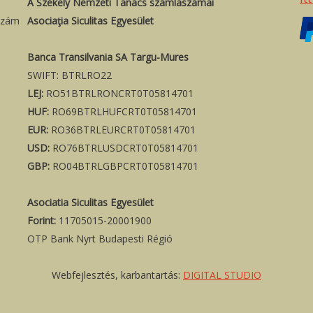
A Székely Nemzeti Tanács számlaszámai
szám
Asociaţia Siculitas Egyesület
Banca Transilvania SA Targu-Mures
SWIFT: BTRLRO22
LEJ:
RO51BTRLRONCRT0T05814701
HUF:
RO69BTRLHUFCRT0T05814701
EUR:
RO36BTRLEURCRT0T05814701
USD:
RO76BTRLUSDCRT0T05814701
GBP:
RO04BTRLGBPCRT0T05814701
Asociatia Siculitas Egyesület
Forint:
11705015-20001900
OTP Bank Nyrt Budapesti Régió
Webfejlesztés, karbantartás:
DIGITAL STUDIO