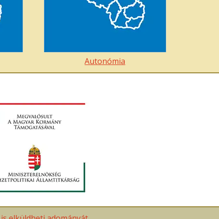
Autonómia
t is elküldheti adományát