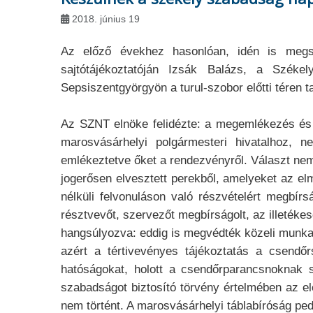
2018. június 19
Az előző évekhez hasonlóan, idén is megsz
sajtótájékoztatóján Izsák Balázs, a Szék
Sepsiszentgyörgyön a turul-szobor előtti téren
Az SZNT elnöke felidézte: a megemlékezés és f
marosvásárhelyi polgármesteri hivatalhoz, n
emlékeztetve őket a rendezvényről. Választ nem 
jogerősen elvesztett perekből, amelyeket az el
nélküli felvonuláson való részvételért megbí
résztvevőt, szervezőt megbírságolt, az illetéke
hangsúlyozva: eddig is megvédték közeli munkatá
azért a tértivevényes tájékoztatás a csendő
hatóságokat, holott a csendőrparancsnoknak sz
szabadságot biztosító törvény értelmében az el
nem történt. A marosvásárhelyi táblabíróság ped