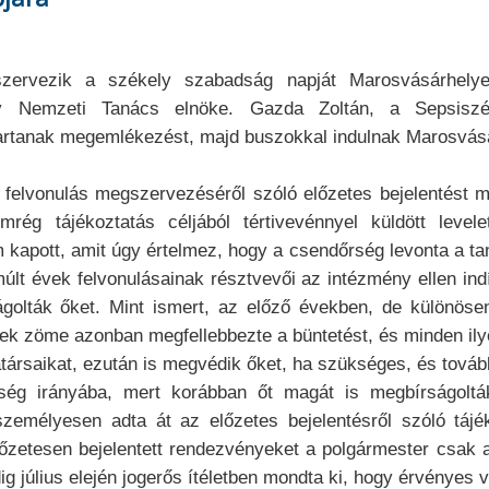
ervezik a székely szabadság napját Marosvásárhelyen 
ely Nemzeti Tanács elnöke. Gazda Zoltán, a Sepsiszé
 tartanak megemlékezést, majd buszokkal indulnak Marosvás
elvonulás megszervezéséről szóló előzetes bejelentést m
emrég tájékoztatás céljából tértivevénnyel küldött le
kapott, amit úgy értelmez, hogy a csendőrség levonta a tan
múlt évek felvonulásainak résztvevői az intézmény ellen ind
rságolták őket. Mint ismert, az előző években, de különö
sek zöme azonban megfellebbezte a büntetést, és minden ily
rsaikat, ezután is megvédik őket, ha szükséges, és továbbr
rség irányába, mert korábban őt magát is megbírságoltá
emélyesen adta át az előzetes bejelentésről szóló tájék
őzetesen bejelentett rendezvényeket a polgármester csak a
ig július elején jogerős ítéletben mondta ki, hogy érvényes 