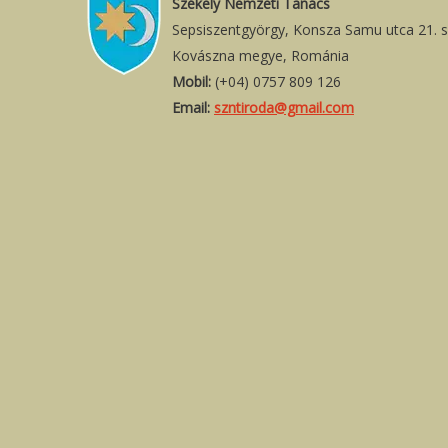
Székely Nemzeti Tanács
Sepsiszentgyörgy, Konsza Samu utca 21. 
Kovászna megye, Románia
Mobil:
(+04) 0757 809 126
Email:
szntiroda@gmail.com