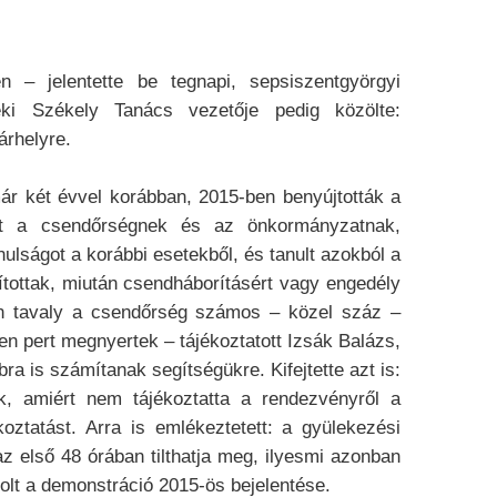
– jelentette be tegnapi, sepsiszentgyörgyi
ki Székely Tanács vezetője pedig közölte:
árhelyre.
ár két évvel korábban, 2015-ben benyújtották a
velet a csendőrségnek és az önkormányzatnak,
ulságot a korábbi esetekből, és tanult azokból a
ítottak, miután csendháborításért vagy engedély
sen tavaly a csendőrség számos – közel száz –
en pert megnyertek – tájékoztatott Izsák Balázs,
a is számítanak segítségükre. Kifejtette azt is:
k, amiért nem tájékoztatta a rendezvényről a
oztatást. Arra is emlékeztetett: a gyülekezési
z első 48 órában tilthatja meg, ilyesmi azonban
volt a demonstráció 2015-ös bejelentése.