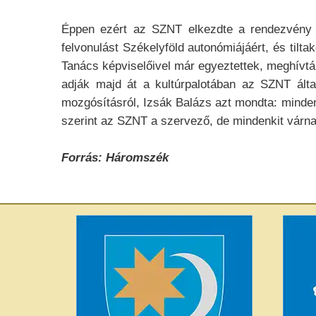
Éppen ezért az SZNT elkezdte a rendezvény 
felvonulást Székelyföld autonómiájáért, és tilt
Tanács képviselőivel már egyeztettek, meghívt
adják majd át a kultúrpalotában az SZNT álta
mozgósításról, Izsák Balázs azt mondta: minde
szerint az SZNT a szervező, de mindenkit várna
Forrás: Háromszék