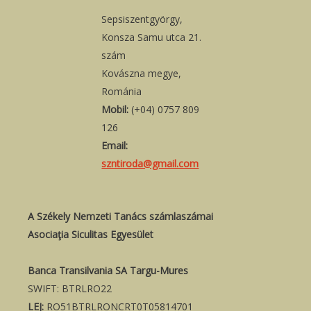
Sepsiszentgyörgy,
Konsza Samu utca 21.
szám
Kovászna megye,
Románia
Mobil:
(+04) 0757 809
126
Email:
szntiroda@gmail.com
A Székely Nemzeti Tanács számlaszámai
Asociaţia Siculitas Egyesület
Banca Transilvania SA Targu-Mures
SWIFT: BTRLRO22
LEJ:
RO51BTRLRONCRT0T05814701