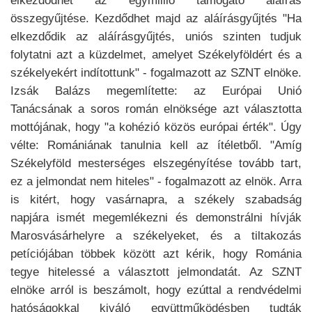
elkezdődhet az egymillió támogató aláírás
összegyűjtése. Kezdődhet majd az aláírásgyűjtés "Ha
elkezdődik az aláírásgyűjtés, uniós szinten tudjuk
folytatni azt a küzdelmet, amelyet Székelyföldért és a
székelyekért indítottunk" - fogalmazott az SZNT elnöke.
Izsák Balázs megemlítette: az Európai Unió
Tanácsának a soros román elnöksége azt választotta
mottójának, hogy "a kohézió közös európai érték". Úgy
vélte: Romániának tanulnia kell az ítéletből. "Amíg
Székelyföld mesterséges elszegényítése tovább tart,
ez a jelmondat nem hiteles" - fogalmazott az elnök. Arra
is kitért, hogy vasárnapra, a székely szabadság
napjára ismét megemlékezni és demonstrálni hívják
Marosvásárhelyre a székelyeket, és a tiltakozás
petíciójában többek között azt kérik, hogy Románia
tegye hitelessé a választott jelmondatát. Az SZNT
elnöke arról is beszámolt, hogy ezúttal a rendvédelmi
hatóságokkal kiváló együttműködésben tudták