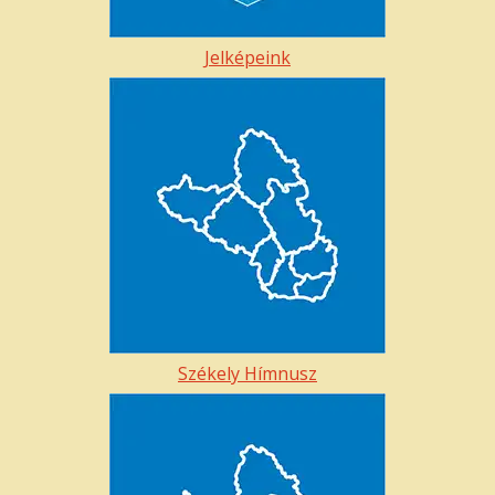
Jelképeink
Székely Hímnusz