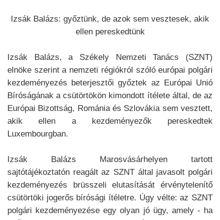
Izsák Balázs: győztünk, de azok sem vesztesek, akik
ellen pereskedtünk
Izsák Balázs, a Székely Nemzeti Tanács (SZNT)
elnöke szerint a nemzeti régiókról szóló európai polgári
kezdeményezés beterjesztői győztek az Európai Unió
Bíróságának a csütörtökön kimondott ítélete által, de az
Európai Bizottság, Románia és Szlovákia sem vesztett,
akik ellen a kezdeményezők pereskedtek
Luxembourgban.
Izsák Balázs Marosvásárhelyen tartott
sajtótájékoztatón reagált az SZNT által javasolt polgári
kezdeményezés brüsszeli elutasítását érvénytelenítő
csütörtöki jogerős bírósági ítéletre. Úgy vélte: az SZNT
polgári kezdeményezése egy olyan jó ügy, amely - ha