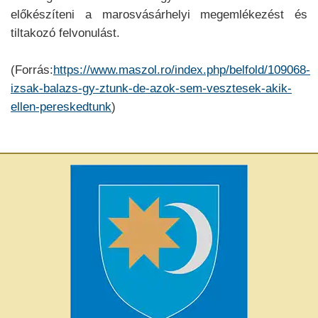
előkészíteni a marosvásárhelyi megemlékezést és
tiltakozó felvonulást.
(Forrás:
https://www.maszol.ro/index.php/belfold/109068-
izsak-balazs-gy-ztunk-de-azok-sem-vesztesek-akik-
ellen-pereskedtunk
)