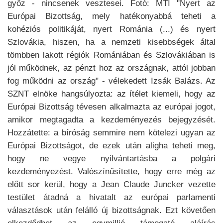
győz - nincsenek vesztesei. Fotó: MTI "Nyert az
Európai Bizottság, mely hatékonyabbá teheti a
kohéziós politikáját, nyert Románia (...) és nyert
Szlovákia, hiszen, ha a nemzeti kisebbségek által
tömbben lakott régiók Romániában és Szlovákiában is
jól működnek, az pénzt hoz az országnak, attól jobban
fog működni az ország" - vélekedett Izsák Balázs. Az
SZNT elnöke hangsúlyozta: az ítélet kiemeli, hogy az
Európai Bizottság tévesen alkalmazta az európai jogot,
amikor megtagadta a kezdeményezés bejegyzését.
Hozzátette: a bíróság semmire nem kötelezi ugyan az
Európai Bizottságot, de ezek után aligha teheti meg,
hogy ne vegye nyilvántartásba a polgári
kezdeményezést. Valószínűsítette, hogy erre még az
előtt sor kerül, hogy a Jean Claude Juncker vezette
testület átadná a hivatalt az európai parlamenti
választások után felálló új bizottságnak. Ezt követően