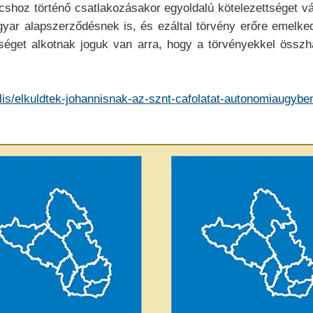
hoz történő csatlakozásakor egyoldalú kötelezettséget váll
yar alapszerződésnek is, és ezáltal törvény erőre emelke
séget alkotnak joguk van arra, hogy a törvényekkel összh
alis/elkuldtek-johannisnak-az-sznt-cafolatat-autonomiaugybe