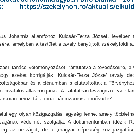
ps://szekelyhon.ro/aktualis/elkuldtek-
laus Johannis államfőhöz Kulcsár-Terza József, levélbe
re, amelyben a testület a tavaly benyújtott székelyföldi a
ási Tanács véleményezését, rámutatva a tévedésekre, a val
ogy ezeket korrigálják. Kulcsár-Terza József tavaly d
zottságokban és a plénumban is elutasítottak a Törvényhoz
 hivatalos álláspontjának. A cáfolatban leszögezik, valótlan 
ges román nemzetállammal párhuzamosan működne”.
belül egy olyan közigazgatási egység lenne, amely többleth
ságának védelmét szolgálja. A dokumentumban idézik R
meg az országot, de a „magyar népesség közigazgatási-t