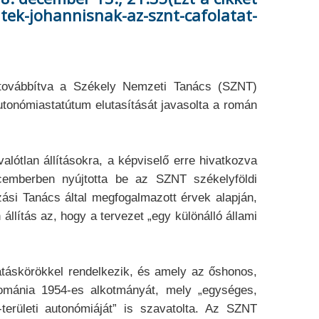
johannisnak-az-sznt-cafolatat-
n továbbítva a Székely Nemzeti Tanács (SZNT)
utonómiastatútum elutasítását javasolta a román
ótlan állításokra, a képviselő erre hivatkozva
ecemberben nyújtotta be az SZNT székelyföldi
ási Tanács által megfogalmazott érvek alapján,
állítás az, hogy a tervezet „egy különálló állami
atáskörökkel rendelkezik, és amely az őshonos,
ománia 1954-es alkotmányát, mely „egységes,
erületi autonómiáját” is szavatolta. Az SZNT