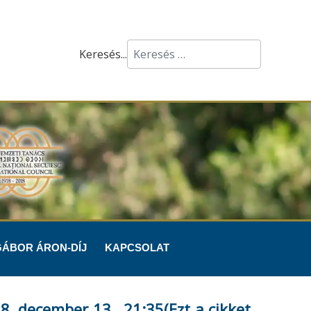
Keresés...
GÁBOR ÁRON-DÍJ
KAPCSOLAT
. december 13., 21:35(Ezt a cikket