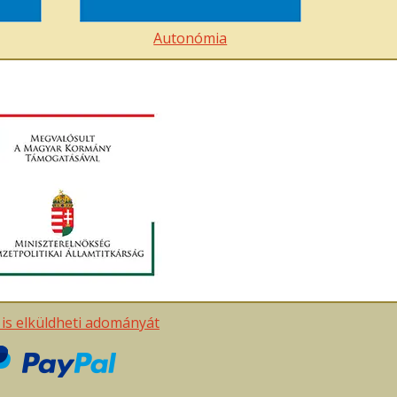
Autonómia
t is elküldheti adományát