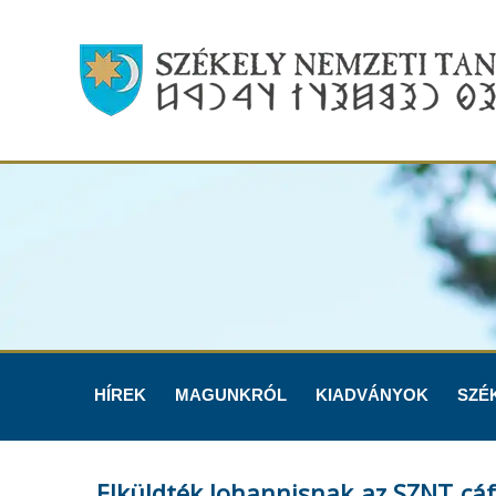
HÍREK
MAGUNKRÓL
KIADVÁNYOK
SZÉ
Elküldték Johannisnak az SZNT cáf