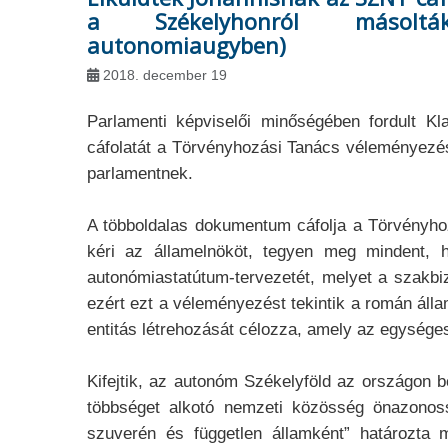
a Székelyhonról másolták: htt
autonomiaugyben)
2018. december 19
Parlamenti képviselői minőségében fordult K
cáfolatát a Törvényhozási Tanács véleményezésé
parlamentnek.
A többoldalas dokumentum cáfolja a Törvényhoz
kéri az államelnököt, tegyen meg mindent, h
autonómiastatútum-tervezetét, melyet a szakbi
ezért ezt a véleményezést tekintik a román állam
entitás létrehozását célozza, amely az egysé
Kifejtik, az autonóm Székelyföld az országon 
többséget alkotó nemzeti közösség önazonos
szuverén és független államként” határozta 