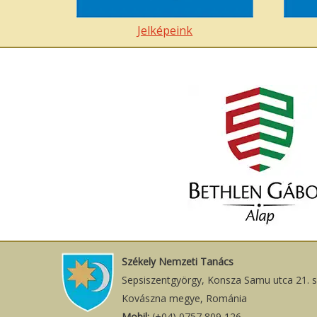
Jelképeink
Székely Nemzeti Tanács
Sepsiszentgyörgy, Konsza Samu utca 21. 
Kovászna megye, Románia
Mobil:
(+04) 0757 809 126