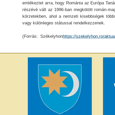
emlékeztet arra, hogy Románia az Európa Tanács
részévé vált az 1996-ban megkötött román-mag
körzetekben, ahol a nemzeti kisebbségek több
vagy különleges státussal rendelkezzenek.
(Forrás: Székelyhon
https://szekelyhon.ro/aktu