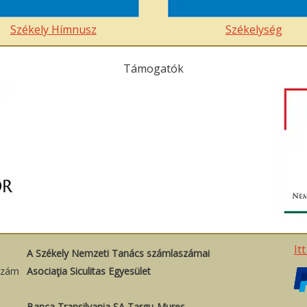
Székely Hímnusz
Székelység
Támogatók
It
A Székely Nemzeti Tanács számlaszámai
szám
Asociaţia Siculitas Egyesület
Banca Transilvania SA Targu-Mures