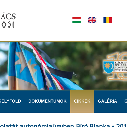
KELYFÖLD
DOKUMENTUMOK
CIKKEK
GALÉRIA
olatát autonómiaügyben Bíró Blanka • 2018