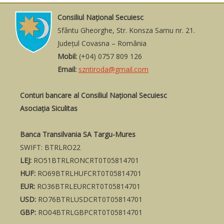
Consiliul Naţional Secuiesc
Sfântu Gheorghe, Str. Konsza Samu nr. 21.
Judeţul Covasna – România
Mobil:
(+04) 0757 809 126
Email:
szntiroda@gmail.com
Conturi bancare al Consiliul Național Secuiesc
Asociația Siculitas
Banca Transilvania SA Targu-Mures
SWIFT: BTRLRO22
LEJ:
RO51BTRLRONCRT0T05814701
HUF:
RO69BTRLHUFCRT0T05814701
EUR:
RO36BTRLEURCRT0T05814701
USD:
RO76BTRLUSDCRT0T05814701
GBP:
RO04BTRLGBPCRT0T05814701