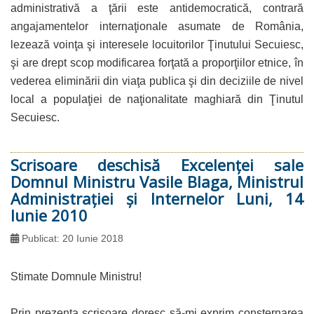
administrativă a ţării este antidemocratică, contrară
angajamentelor internaţionale asumate de România,
lezează voinţa şi interesele locuitorilor Ţinutului Secuiesc,
şi are drept scop modificarea forţată a proporţiilor etnice, în
vederea eliminării din viaţa publica şi din deciziile de nivel
local a populaţiei de naţionalitate maghiară din Ţinutul
Secuiesc.
Scrisoare deschisă Excelenţei sale
Domnul Ministru Vasile Blaga, Ministrul
Administraţiei şi Internelor Luni, 14
Iunie 2010
Publicat: 20 Iunie 2018
Stimate Domnule Ministru!
Prin prezenta scrisoare doresc să-mi exprim consternarea