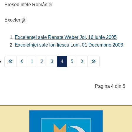
Preşedintele României
Excelenţă!
Excelenţei sale Renate Weber Joi, 16 Iunie 2005
Excelelnţei sale Ion Iiescu Luni, 01 Decembrie 2003
1
2
3
4
5
Pagina 4 din 5