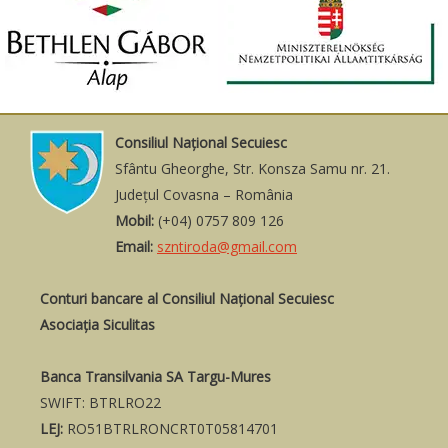
Consiliul Naţional Secuiesc
Sfântu Gheorghe, Str. Konsza Samu nr. 21.
Judeţul Covasna – România
Mobil:
(+04) 0757 809 126
Email:
szntiroda@gmail.com
Conturi bancare al Consiliul Național Secuiesc
Asociația Siculitas
Banca Transilvania SA Targu-Mures
SWIFT: BTRLRO22
LEJ:
RO51BTRLRONCRT0T05814701