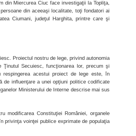
m din Miercurea Ciuc face investigaţii la Topliţa,
ersoane din aceeaşi localitate, toţi fondatori ai
atea Ciumani, judeţul Harghita, printre care şi
iesc. Proiectul nostru de lege, privind autonomia
me Ţinutul Secuiesc, funcţionarea lor, precum şi
u respingerea acestui proiect de lege este, în
 de influenţare a unei opţiuni politice codificate
 organelor Ministerului de Interne descrise mai sus
ru modificarea Constituţiei României, organele
în privinţa voinţei publice exprimate de populaţia