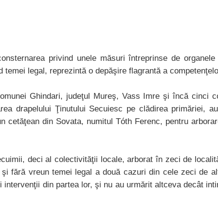
nsternarea privind unele măsuri întreprinse de organele or
mei legal, reprezintă o depăşire flagrantă a competenţelor
omunei Ghindari, judeţul Mureş, Vass Imre şi încă cinci consi
area drapelului Ţinutului Secuiesc pe clădirea primăriei, au 
n cetăţean din Sovata, numitul Tóth Ferenc, pentru arborar
ii, deci al colectivităţii locale, arborat în zeci de localităţi
şi fără vreun temei legal a două cazuri din cele zeci de alt
 intervenţii din partea lor, şi nu au urmărit altceva decât int