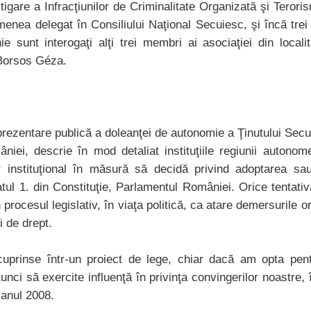
igare a Infracţiunilor de Criminalitate Organizată şi Teroris
nea delegat în Consiliului Naţional Secuiesc, şi încă trei p
 sunt interogaţi alţi trei membri ai asociaţiei din localit
 Borsos Géza.
rezentare publică a doleanţei de autonomie a Ţinutului Secu
niei, descrie în mod detaliat instituţiile regiunii autono
for instituţional în măsură să decidă privind adoptarea sa
atul 1. din Constituţie, Parlamentul României. Orice tentativă
n procesul legislativ, în viaţa politică, ca atare demersurile
i de drept.
cuprinse într-un proiect de lege, chiar dacă am opta pent
tunci să exercite influenţă în privinţa convingerilor noastre, 
 anul 2008.