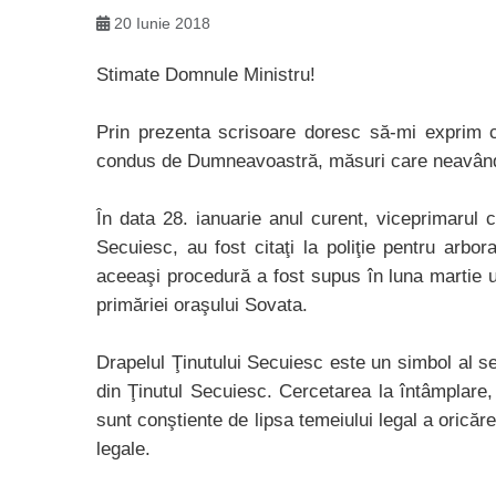
20 Iunie 2018
Stimate Domnule Ministru!
Prin prezenta scrisoare doresc să-mi exprim co
condus de Dumneavoastră, măsuri care neavând te
În data 28. ianuarie anul curent, viceprimarul c
Secuiesc, au fost citaţi la poliţie pentru arbor
aceeaşi procedură a fost supus în luna martie u
primăriei oraşului Sovata.
Drapelul Ţinutului Secuiesc este un simbol al secuim
din Ţinutul Secuiesc. Cercetarea la întâmplare, 
sunt conştiente de lipsa temeiului legal a oricărei
legale.