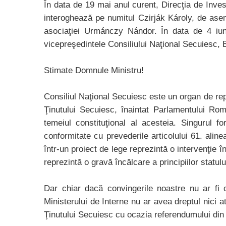
În data de 19 mai anul curent, Direcţia de Invest
interoghează pe numitul Czirják Károly, de aseme
asociaţiei Urmánczy Nándor. În data de 4 iunie
vicepreşedintele Consiliului Naţional Secuiesc,
Stimate Domnule Ministru!
Consiliul Naţional Secuiesc este un organ de rep
Ţinutului Secuiesc, înaintat Parlamentului Româ
temeiul constituţional al acesteia. Singurul 
conformitate cu prevederile articolului 61. aline
într-un proiect de lege reprezintă o intervenţie î
reprezintă o gravă încălcare a principiilor statulu
Dar chiar dacă convingerile noastre nu ar fi 
Ministerului de Interne nu ar avea dreptul nici a
Ţinutului Secuiesc cu ocazia referendumului din