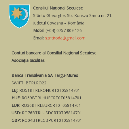
Consiliul Naţional Secuiesc
Sfântu Gheorghe, Str. Konsza Samu nr. 21.
Judeţul Covasna – România
Mobil:
(+04) 0757 809 126
Email:
szntiroda@gmail.com
Conturi bancare al Consiliul Național Secuiesc
Asociația Siculitas
Banca Transilvania SA Targu-Mures
SWIFT: BTRLRO22
LEJ:
RO51BTRLRONCRT0T05814701
HUF:
RO69BTRLHUFCRT0T05814701
EUR:
RO36BTRLEURCRT0T05814701
USD:
RO76BTRLUSDCRT0T05814701
GBP:
RO04BTRLGBPCRT0T05814701