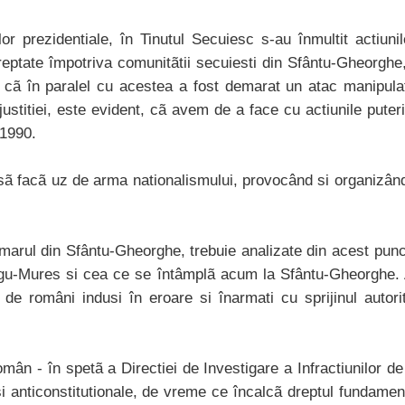
lor prezidentiale, în Tinutul Secuiesc s-au înmultit actiun
eptate împotriva comunitãtii secuiesti din Sfântu-Gheorghe
 cã în paralel cu acestea a fost demarat un atac manipulat
a justitiei, este evident, cã avem de a face cu actiunile puter
 1990.
 sã facã uz de arma nationalismului, provocând si organizând
imarul din Sfântu-Gheorghe, trebuie analizate din acest pun
rgu-Mures si cea ce se întâmplã acum la Sfântu-Gheorghe. 
e români indusi în eroare si înarmati cu sprijinul autoritã
i român - în spetã a Directiei de Investigare a Infractiunilor 
i anticonstitutionale, de vreme ce încalcã dreptul fundament