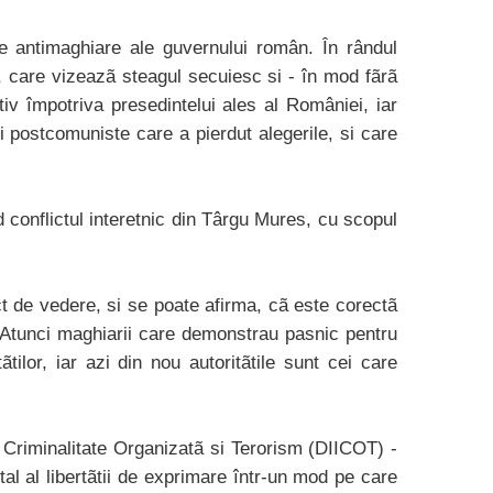
ile antimaghiare ale guvernului român. În rândul
, care vizeazã steagul secuiesc si - în mod fãrã
iv împotriva presedintelui ales al României, iar
ii postcomuniste care a pierdut alegerile, si care
 conflictul interetnic din Târgu Mures, cu scopul
ct de vedere, si se poate afirma, cã este corectã
Atunci maghiarii care demonstrau pasnic pentru
tilor, iar azi din nou autoritãtile sunt cei care
de Criminalitate Organizatã si Terorism (DIICOT) -
al al libertãtii de exprimare într-un mod pe care