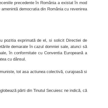
deceniile precedente în România a existat în mod
tale amenintã democratia din România cu revenirea
pozitia exprimatã de el, si solicit Directiei de
cetãrile demarate în cazul domniei sale, atunci sã
nale, în conformitate cu Conventia Europeanã a
atea cu dânsul.
omuniste, tot asa actiunea colectivã, curajoasã si
nglobeazã pãrti din Tinutul Secuiesc ne indicã, cã