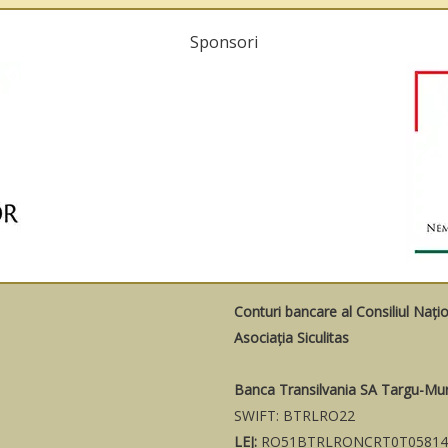
Sponsori
Conturi bancare al Consiliul Nați
Asociația Siculitas
Banca Transilvania SA Targu-Mu
SWIFT: BTRLRO22
LEJ:
RO51BTRLRONCRT0T05814