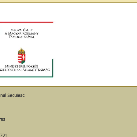
onal Secuiesc
res
701