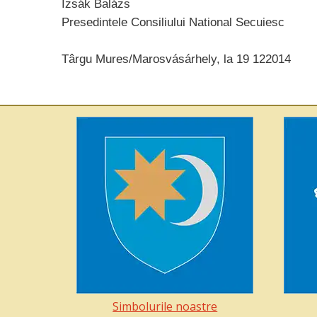
Izsák Balázs
Presedintele Consiliului National Secuiesc
Târgu Mures/Marosvásárhely, la 19 122014
Simbolurile noastre