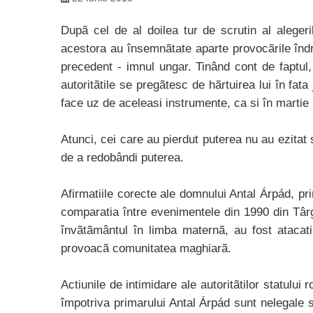
Dupã cel de al doilea tur de scrutin al alegeri
acestora au însemnãtate aparte provocãrile îndr
precedent - imnul ungar. Tinând cont de faptul,
autoritãtile se pregãtesc de hãrtuirea lui în fat
face uz de aceleasi instrumente, ca si în martie
Atunci, cei care au pierdut puterea nu au ezitat
de a redobândi puterea.
Afirmatiile corecte ale domnului Antal Árpád, pr
comparatia între evenimentele din 1990 din Tâ
învãtãmântul în limba maternã, au fost atacati d
provoacã comunitatea maghiarã.
Actiunile de intimidare ale autoritãtilor statulu
împotriva primarului Antal Árpád sunt nelegale s