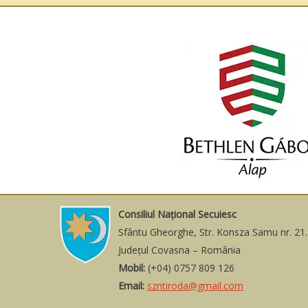
Consiliul Naţional Secuiesc
Sfântu Gheorghe, Str. Konsza Samu nr. 21.
Judeţul Covasna – România
Mobil:
(+04) 0757 809 126
Email:
szntiroda@gmail.com