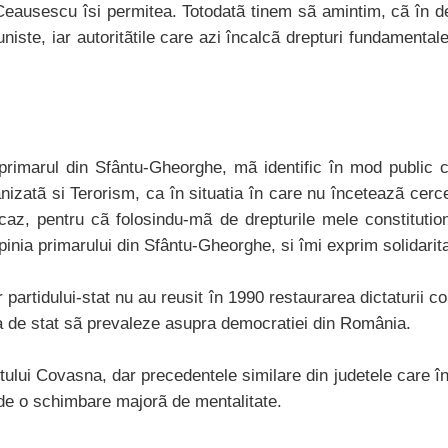
ae Ceausescu îsi permitea. Totodatã tinem sã amintim, cã în 
muniste, iar autoritãtile care azi încalcã drepturi fundamen
primarul din Sfântu-Gheorghe, mã identific în mod public cu 
anizatã si Terorism, ca în situatia în care nu înceteazã cer
caz, pentru cã folosindu-mã de drepturile mele constitutio
inia primarului din Sfântu-Gheorghe, si îmi exprim solidarit
partidului-stat nu au reusit în 1990 restaurarea dictaturii c
ea de stat sã prevaleze asupra democratiei din România.
tului Covasna, dar precedentele similare din judetele care î
de o schimbare majorã de mentalitate.