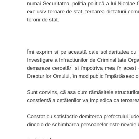
numai Securitatea, politia politicã a lui Nicol
exclusiv teroare de stat, teroarea dictaturii co
terorii de stat.
Îmi exprim si pe aceastã cale solidaritatea cu 
Investigare a Infractiunilor de Criminalitate Org
demareze cercetãri si împotriva mea în acest 
Drepturilor Omului, în mod public împãrtãsesc op
Sunt convins, cã asa cum rãmãsitele structurilor 
constientã a cetãtenilor va împiedica ca teroar
Constat cu satisfactie demiterea prefectului jude
dincolo de schimbarea persoanelor este nevoie 