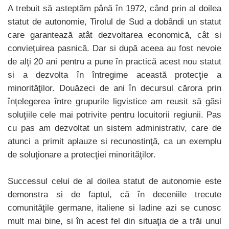
A trebuit să asteptăm până în 1972, când prin al doilea
statut de autonomie, Tirolul de Sud a dobândi un statut
care garantează atât dezvoltarea economică, cât si
convieţuirea pasnică. Dar si după aceea au fost nevoie
de alţi 20 ani pentru a pune în practică acest nou statut
si a dezvolta în întregime această protecţie a
minorităţilor. Douăzeci de ani în decursul cărora prin
înţelegerea între grupurile ligvistice am reusit să găsi
soluţiile cele mai potrivite pentru locuitorii regiunii. Pas
cu pas am dezvoltat un sistem administrativ, care de
atunci a primit aplauze si recunostinţă, ca un exemplu
de soluţionare a protecţiei minorităţilor.
Successul celui de al doilea statut de autonomie este
demonstra si de faptul, că în deceniile trecute
comunităţile germane, italiene si ladine azi se cunosc
mult mai bine, si în acest fel din situaţia de a trăi unul