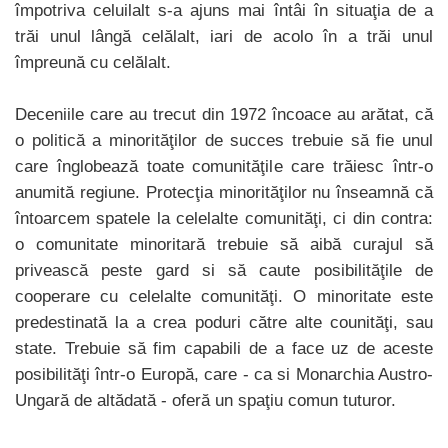
împotriva celuilalt s-a ajuns mai întâi în situaţia de a
trăi unul lângă celălalt, iari de acolo în a trăi unul
împreună cu celălalt.
Deceniile care au trecut din 1972 încoace au arătat, că
o politică a minorităţilor de succes trebuie să fie unul
care înglobează toate comunităţile care trăiesc într-o
anumită regiune. Protecţia minorităţilor nu înseamnă că
întoarcem spatele la celelalte comunităţi, ci din contra:
o comunitate minoritară trebuie să aibă curajul să
privească peste gard si să caute posibilităţile de
cooperare cu celelalte comunităţi. O minoritate este
predestinată la a crea poduri către alte counităţi, sau
state. Trebuie să fim capabili de a face uz de aceste
posibilităţi într-o Europă, care - ca si Monarchia Austro-
Ungară de altădată - oferă un spaţiu comun tuturor.