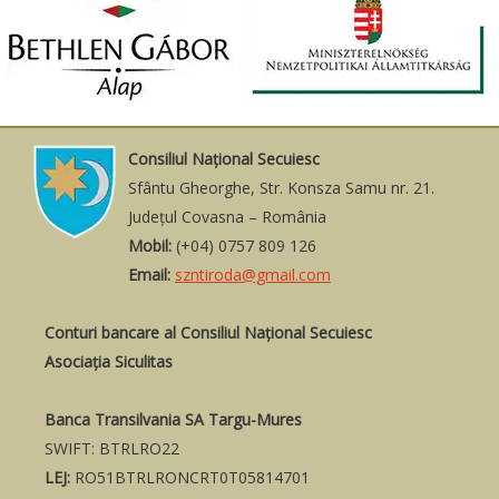
Consiliul Naţional Secuiesc
Sfântu Gheorghe, Str. Konsza Samu nr. 21.
Judeţul Covasna – România
Mobil:
(+04) 0757 809 126
Email:
szntiroda@gmail.com
Conturi bancare al Consiliul Național Secuiesc
Asociația Siculitas
Banca Transilvania SA Targu-Mures
SWIFT: BTRLRO22
LEJ:
RO51BTRLRONCRT0T05814701