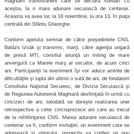
maghiarii transilvăneni care se declară solidari cu
aceştia, la o mare adunare secuiască de centenar.
Aceasta va avea loc la 18 noiembrie, la ora 13, în piaţa
centrală din Sfântu Gheorghe.
Conform apelului semnat de către preşedintele CNS,
Balázs Izsák şi transmis, marţi, către agenţia ungară
de presă MTI, consiliul anunţă un miting de mare
anvergură ca Marele marş al secuilor, de acum cinci
ani. Participanţii la eveniment îşi vor aduce aminte de
dificultăţile şi lupta din ultimii o sută de ani, de fondatorii
Consiliului Naţional Secuiesc, de Divizia Secuiască şi
de Regiunea Autonomă Maghiară desfiinţată în urmă cu
cincizeci de ani, totodată se doreşte realizarea unei
retrospective a celor cincisprezece ani care au trecut
de la reînfiinţarea CNS. Marea adunare secuiască de
centenar va fi, conform invitaţiei, un eveniment care se
adresează şi viitorului, respectiv va conferi un nou