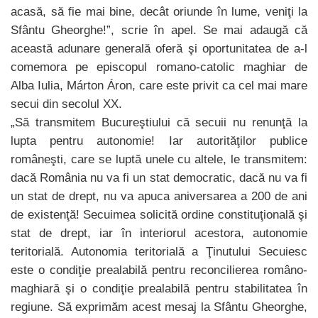
acasă, să fie mai bine, decât oriunde în lume, veniţi la
Sfântu Gheorghe!”, scrie în apel. Se mai adaugă că
această adunare generală oferă şi oportunitatea de a-l
comemora pe episcopul romano-catolic maghiar de
Alba Iulia, Márton Áron, care este privit ca cel mai mare
secui din secolul XX.
„Să transmitem Bucureştiului că secuii nu renunţă la
lupta pentru autonomie! Iar autorităţilor publice
româneşti, care se luptă unele cu altele, le transmitem:
dacă România nu va fi un stat democratic, dacă nu va fi
un stat de drept, nu va apuca aniversarea a 200 de ani
de existenţă! Secuimea solicită ordine constituţională şi
stat de drept, iar în interiorul acestora, autonomie
teritorială. Autonomia teritorială a Ţinutului Secuiesc
este o condiţie prealabilă pentru reconcilierea româno-
maghiară şi o condiţie prealabilă pentru stabilitatea în
regiune. Să exprimăm acest mesaj la Sfântu Gheorghe,