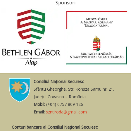
Sponsori
Consiliul Naţional Secuiesc
Sfântu Gheorghe, Str. Konsza Samu nr. 21.
Judeţul Covasna – România
Mobil:
(+04) 0757 809 126
Email:
szntiroda@gmail.com
Conturi bancare al Consiliul Național Secuiesc