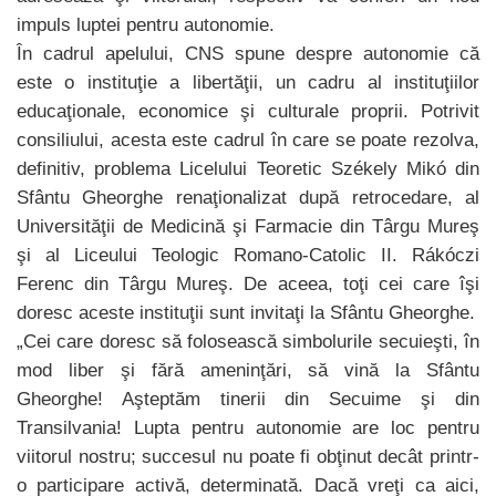
impuls luptei pentru autonomie.
În cadrul apelului, CNS spune despre autonomie că
este o instituţie a libertăţii, un cadru al instituţiilor
educaţionale, economice şi culturale proprii. Potrivit
consiliului, acesta este cadrul în care se poate rezolva,
definitiv, problema Licelului Teoretic Székely Mikó din
Sfântu Gheorghe renaţionalizat după retrocedare, al
Universităţii de Medicină şi Farmacie din Târgu Mureş
şi al Liceului Teologic Romano-Catolic II. Rákóczi
Ferenc din Târgu Mureş. De aceea, toţi cei care îşi
doresc aceste instituţii sunt invitaţi la Sfântu Gheorghe.
„Cei care doresc să folosească simbolurile secuieşti, în
mod liber şi fără ameninţări, să vină la Sfântu
Gheorghe! Aşteptăm tinerii din Secuime şi din
Transilvania! Lupta pentru autonomie are loc pentru
viitorul nostru; succesul nu poate fi obţinut decât printr-
o participare activă, determinată. Dacă vreţi ca aici,