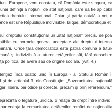
niunii Europene, vom constata, că România este singura, car
ei definiţii a noţiunii de stat naţional, care să fie aplicabilă
ica dreptului internaţional. Chiar şi patria natală a noţiun
rance est une République indivisible, laïque, démocratique et 
ul dreptului constituţional un „stat naţional” precis, se p
atibile cu normele general acceptate ale dreptului intern
iminării. Orice ţară democratică este patria comună a tutur
nă şi indivizibilă a tuturor cetăţenilor săi, fără deosebire
ţă politică, de avere sau de origine socială. (Art. 4.)
idenţiez încă odată: unic în Europa - al Statului Român î
el şi de articolul 3. din Constituţie: „Suveranitatea naţiona
geri libere, periodice şi corecte, precum şi prin referendum.”
rezintă o legătură juridică, o relaţie de drept între individ 
partenenţa la comunitatea cetăţenilor români de naţionalit