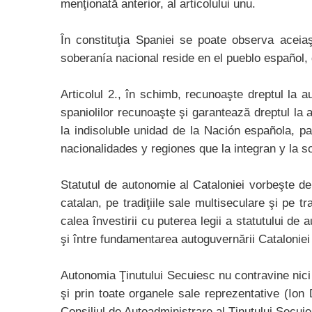
menţionată anterior, al articolului unu.
În constituţia Spaniei se poate observa aceiaş
soberanía nacional reside en el pueblo español,
Articolul 2., în schimb, recunoaşte dreptul la a
spaniolilor recunoaşte şi garantează dreptul la a
la indisoluble unidad de la Nación española, p
nacionalidades y regiones que la integran y la so
Statutul de autonomie al Cataloniei vorbeşte de
catalan, pe tradiţiile sale multiseculare şi pe tr
calea învestirii cu puterea legii a statutului de 
şi între fundamentarea autoguvernării Cataloniei 
Autonomia Ţinutului Secuiesc nu contravine nici a
şi prin toate organele sale reprezentative (Ion 
Consiliul de Autoadministrare al Ţinutului Secu