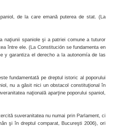
 spaniol, de la care emană puterea de stat. (La
a naţiunii spaniole şi a patriei comune a tuturor
tatea între ele. (La Constitución se fundamenta en
ce y garantiza el derecho a la autonomía de las
ste fundamentată pe dreptul istoric al poporului
niol, nu a găsit nici un obstacol constituţional în
suveranitatea naţională aparţine poporului spaniol,
exercită suveranitatea nu numai prin Parlament, ci
omân şi în dreptul comparat, Bucureşti 2006), ori