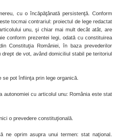
 mereu, cu o încăpăţânată persistenţă. Conform
este tocmai contrariul: proiectul de lege redactat
rticolului unu, şi chiar mai mult decât atât, are
uie conform prezentei legi, odată cu constituirea
 din Constituţia României, în baza prevederilor
 drept de vot, având domiciliul stabil pe teritoriul
se pot înfiinţa prin lege organică.
va autonomiei cu articolul unu: România este stat
nici o prevedere constituţională.
să ne oprim asupra unui termen: stat naţional.