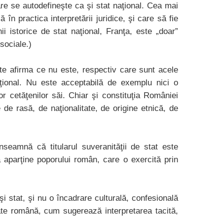
e se autodefineşte ca şi stat naţional. Cea mai
 în practica interpretării juridice, şi care să fie
ii istorice de stat naţional, Franţa, este „doar”
sociale.)
oate afirma ce nu este, respectiv care sunt acele
aţional. Nu este acceptabilă de exemplu nici o
or cetăţenilor săi. Chiar şi constituţia României
 de rasă, de naţionalitate, de origine etnică, de
nseamnă că titularul suveranităţii de stat este
lă aparţine poporului român, care o exercită prin
şi stat, şi nu o încadrare culturală, confesională
ate română, cum sugerează interpretarea tacită,