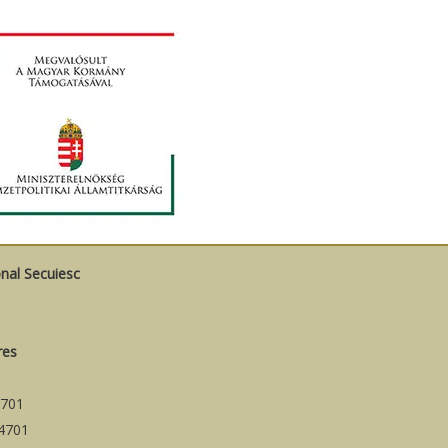
onal Secuiesc
res
701
4701