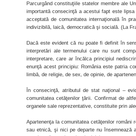
Parcurgând constituţiile statelor membre ale U
importantă consecinţă a acestui fapt este lipsa un
acceptată de comunitatea internaţională în pract
indivizibilă, laică, democratică şi socială. (La F
Dacă este evident că nu poate fi definit în sens
interpretări ale termenului care nu sunt comp
interpretare, care ar încălca principiul nediscr
enunţă acest principiu: România este patria comu
limbă, de religie, de sex, de opinie, de apartenen
În consecinţă, atributul de stat naţional – ev
comunitatea cetăţenilor ţării. Confirmat de altf
organele sale reprezentative, constituite prin ale
Apartenenţa la comunitatea cetăţenilor români rep
sau etnică, şi nici pe departe nu însemnează a