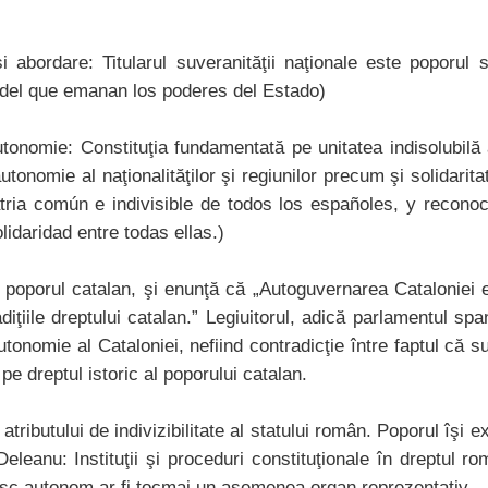
i abordare: Titularul suveranităţii naţionale este poporul
 del que emanan los poderes del Estado)
utonomie: Constituţia fundamentată pe unitatea indisolubilă 
utonomie al naţionalităţilor şi regiunilor precum şi solidari
atria común e indivisible de todos los españoles, y recono
lidaridad entre todas ellas.)
 poporul catalan, şi enunţă că „Autoguvernarea Cataloniei e
adiţiile dreptului catalan.” Legiuitorul, adică parlamentul spa
autonomie al Cataloniei, nefiind contradicţie între faptul că 
pe dreptul istoric al poporului catalan.
tributului de indivizibilitate al statului român. Poporul îşi 
Deleanu: Instituţii şi proceduri constituţionale în dreptul r
iesc autonom ar fi tocmai un asemenea organ reprezentativ.