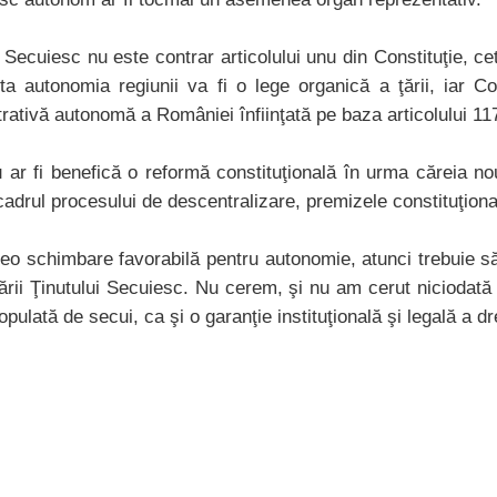
 Secuiesc nu este contrar articolului unu din Constituţie, cetă
ta autonomia regiunii va fi o lege organică a ţării, iar Co
trativă autonomă a României înfiinţată pe baza articolului 117
ar fi benefică o reformă constituţională în urma căreia noua
cadrul procesului de descentralizare, premizele constituţiona
eo schimbare favorabilă pentru autonomie, atunci trebuie să 
ii Ţinutului Secuiesc. Nu cerem, şi nu am cerut niciodată m
ată de secui, ca şi o garanţie instituţională şi legală a drep