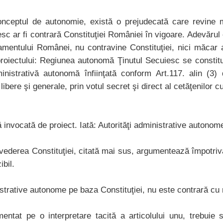
conceptul de autonomie, există o prejudecată care revine
esc ar fi contrară Constituţiei României în vigoare. Adevărul 
amentului Românei, nu contravine Constituţiei, nici măcar a
l proiectului: Regiunea autonomă Ţinutul Secuiesc se constit
ministrativă autonomă înfiinţată conform Art.117. alin (3)
libere şi generale, prin votul secret şi direct al cetăţenilor cu
nvocată de proiect. Iată: Autorităţi administrative autonome 
evederea Constituţiei, citată mai sus, argumentează împotri
ibil.
nistrative autonome pe baza Constituţiei, nu este contrară cu 
tat pe o interpretare tacită a articolului unu, trebuie 