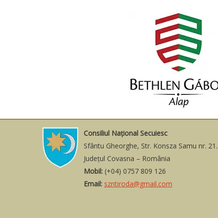
Consiliul Naţional Secuiesc
Sfântu Gheorghe, Str. Konsza Samu nr. 21.
Judeţul Covasna – România
Mobil:
(+04) 0757 809 126
Email:
szntiroda@gmail.com