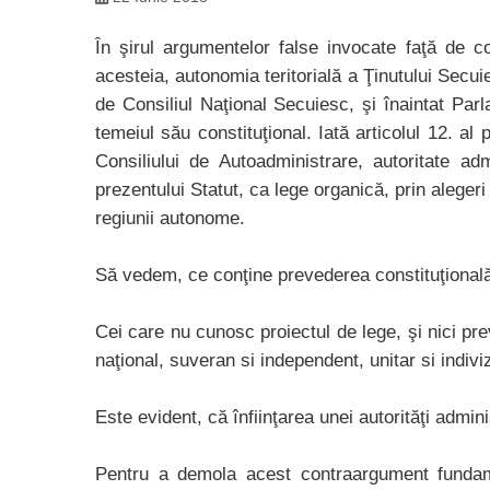
În şirul argumentelor false invocate faţă de 
acesteia, autonomia teritorială a Ţinutului Secui
de Consiliul Naţional Secuiesc, şi înaintat Parl
temeiul său constituţional. Iată articolul 12. a
Consiliului de Autoadministrare, autoritate ad
prezentului Statut, ca lege organică, prin alegeri 
regiunii autonome.
Să vedem, ce conţine prevederea constituţională i
Cei care nu cunosc proiectul de lege, şi nici pr
naţional, suveran si independent, unitar si indiviz
Este evident, că înfiinţarea unei autorităţi admi
Pentru a demola acest contraargument fundamen