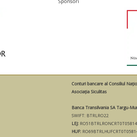
Sponsori
Conturi bancare al Consiliul Nați
Asociația Siculitas
Banca Transilvania SA Targu-Mu
SWIFT: BTRLRO22
LEJ:
RO51BTRLRONCRT0T05814
HUF:
RO69BTRLHUFCRT0T0581