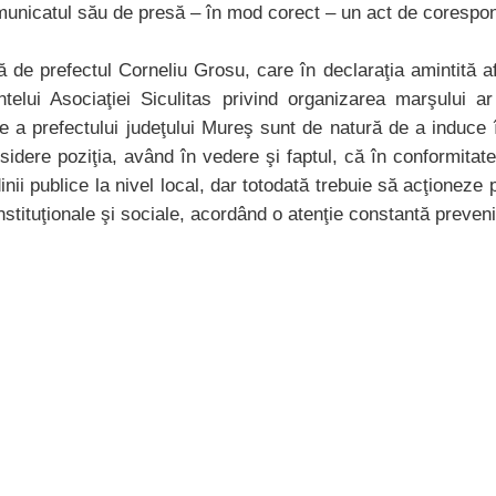
comunicatul său de presă – în mod corect – un act de corespo
ă de prefectul Corneliu Grosu, care în declaraţia amintită 
ntelui Asociaţiei Siculitas privind organizarea marşului a
e a prefectului judeţului Mureş sunt de natură de a induce 
idere poziţia, având în vedere şi faptul, că în conformitate
dinii publice la nivel local, dar totodată trebuie să acţionez
stituţionale şi sociale, acordând o atenţie constantă prevenir