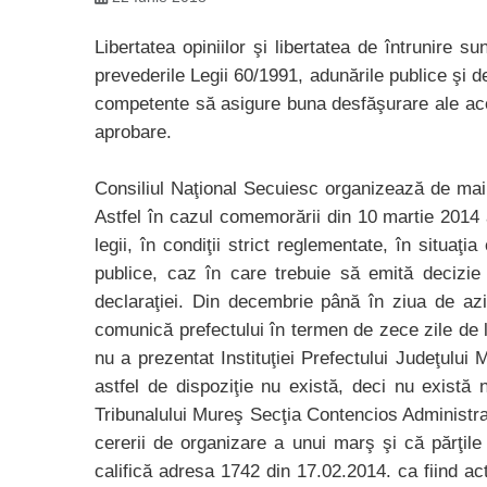
Libertatea opiniilor şi libertatea de întrunire s
prevederile Legii 60/1991, adunările publice şi d
competente să asigure buna desfăşurare ale acest
aprobare.
Consiliul Naţional Secuiesc organizează de mai 
Astfel în cazul comemorării din 10 martie 2014
legii, în condiţii strict reglementate, în situaţ
publice, caz în care trebuie să emită decizie
declaraţiei. Din decembrie până în ziua de azi
comunică prefectului în termen de zece zile de l
nu a prezentat Instituţiei Prefectului Judeţului
astfel de dispoziţie nu există, deci nu există 
Tribunalului Mureş Secţia Contencios Administrati
cererii de organizare a unui marş şi că părţile
califică adresa 1742 din 17.02.2014. ca fiind a