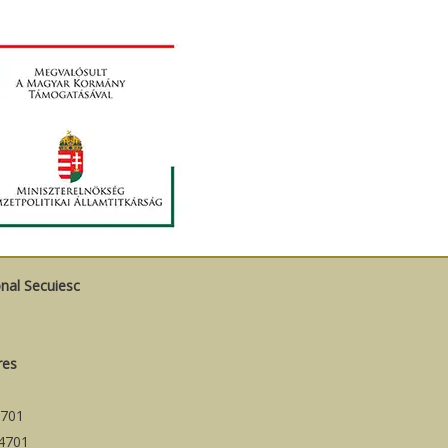
onal Secuiesc
res
701
4701