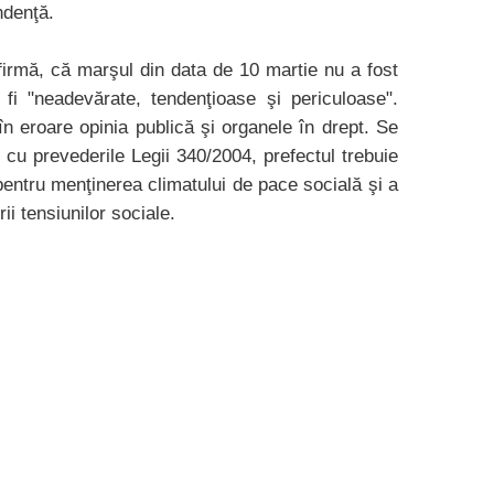
ndenţă.
afirmă, că marşul din data de 10 martie nu a fost
r fi "neadevărate, tendenţioase şi periculoase".
în eroare opinia publică şi organele în drept. Se
 cu prevederile Legii 340/2004, prefectul trebuie
e pentru menţinerea climatului de pace socială şi a
ii tensiunilor sociale.