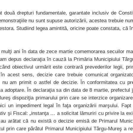
unt două drepturi fundamentale, garantate inclusiv de Constit
emonstraţiile nu sunt supuse autorizării, acestea trebuie numai
ora. Studiind legea amintită, oricine poate constata, că în 
mulţi ani în data de zece martie comemorarea secuilor marti
 am depus declaraţia în cauză la Primăria Municipiului Târ
ia când obiectivul urmărit este contrară prevederilor legii, 
 în acest sens, decizie care trebuie comunicat organiza
 nu am primit o astfel de decizie. În conformitatea cu prev
a adoptare. În declaraţia sa din data de 8 martie, prefectu
 Mureş dispoziţia primarului prin care se interzice organiza
nici un impediment legal în faţa organizării marşului. Fapt 
v şi Fiscal: „instanţa … a solicitat lămuriri cu privire la exi
 au arătat că nu există o decizie emisă de Primarul Munici
ctul prin care pârâtul Primarul Municipiului Târgu-Mureş a