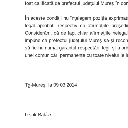
fost calificată de prefectul judeţului Mureş în 
În aceste condiţii nu înţelegem poziţia exprimat
legal aprobat, respectiv că afirmaţiile preşedi
Considerăm, că de fapt chiar afirmaţiile nelegal
impune ca prefectul judeţului Mureş să-şi recons
să fie nu numai garantul respectării legii şi a or
unei comunicări permanente cu toate nivelurile in
Tg-Mureş, la 09 03 2014
Izsák Balázs