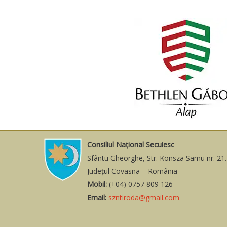
Consiliul Naţional Secuiesc
Sfântu Gheorghe, Str. Konsza Samu nr. 21.
Judeţul Covasna – România
Mobil:
(+04) 0757 809 126
Email:
szntiroda@gmail.com