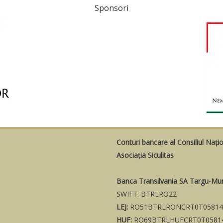
Sponsori
Conturi bancare al Consiliul Nați
Asociația Siculitas
Banca Transilvania SA Targu-Mu
SWIFT: BTRLRO22
LEJ:
RO51BTRLRONCRT0T05814
HUF:
RO69BTRLHUFCRT0T0581