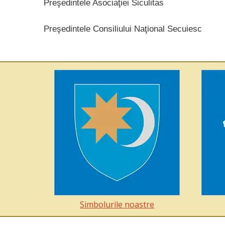
Preşedintele Asociaţiei Siculitas
Preşedintele Consiliului Naţional Secuiesc
Simbolurile noastre