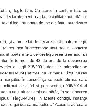
uţia şi legile ţării. Ca atare, în conformitate cu
 declarate, pentru a da posibilitate autorităţilor
textul legii nu apare de loc cuvântul autorizare/
ri, şi a procedat de fiecare dată conform legii.
gu Mureş încă în decembrie anul trecut. Conform
primarul poate interzice desfăşurarea unei adunări
torilor în termen de 48 de ore de la depunerea
ederile Legii 215/2001, deciziile primarilor se
l judeţului Mureş afirmă, că Primăria Târgu Mureş
rea marşului. În consecinţă se poate afirma, că o
confirmat de altfel şi prin sentinţa 996/2014 al
stenţa unui alt act emis de pârât, în soluţionarea
piului Târgu-Mureş. În aceste condiţii, instanţa
 refuzat organizarea marşului…” Această adresă a