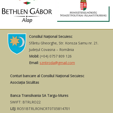
Consiliul Naţional Secuiesc
Sfântu Gheorghe, Str. Konsza Samu nr. 21.
Judeţul Covasna – România
Mobil:
(+04) 0757 809 126
Email:
szntiroda@gmail.com
Conturi bancare al Consiliul Național Secuiesc
Asociația Siculitas
Banca Transilvania SA Targu-Mures
SWIFT: BTRLRO22
LEJ:
RO51BTRLRONCRT0T05814701