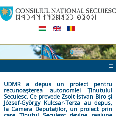
≡
UDMR a depus un proiect pentru
recunoaşterea autonomiei Ţinutului
Secuiesc. Ce prevede Zsolt-Istvan Biro şi
József-György Kulcsar-Terza au depus,
la Camera Deputaţilor, un proiect prin
care Ţinutul Secuiesc devine regiune