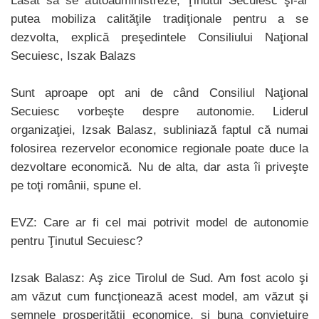
Lăsat să se autoadministreze, Ţinutul Secuiesc şi-ar
putea mobiliza calităţile tradiţionale pentru a se
dezvolta, explică preşedintele Consiliului Naţional
Secuiesc, Iszak Balazs
Sunt aproape opt ani de când Consiliul Naţional
Secuiesc vorbeşte despre autonomie. Liderul
organizaţiei, Izsak Balasz, subliniază faptul că numai
folosirea rezervelor economice regionale poate duce la
dezvoltare economică. Nu de alta, dar asta îi priveşte
pe toţi românii, spune el.
EVZ: Care ar fi cel mai potrivit model de autonomie
pentru Ţinutul Secuiesc?
Izsak Balasz: Aş zice Tirolul de Sud. Am fost acolo şi
am văzut cum funcţionează acest model, am văzut şi
semnele prosperităţii economice, şi buna convieţuire