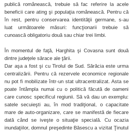
publică românească, trebuie să fac referire la acele
beneficii care ating şi populaţia românească. Pentru că
în rest, pentru conservarea identităţii germane, s-au
luat următoarele măsuri: funcţionarii trebuie să
cunoască obligatoriu două sau chiar trei limbi.
În momentul de faţă, Harghita şi Covasna sunt două
dintre judeţele sărace ale ţării.
Dar aşa a fost şi cu Tirolul de Sud. Sărăcia este urma
centralizării. Pentru că rezervele economice regionale
nu pot fi mobilizate într-un stat ultracentralizat. Asta se
poate întâmpla numai cu o politică făcută de oameni
care cunosc specificul regiunii. Să vă dau un exemplu:
satele secuieşti au, în mod tradiţional, o capacitate
mare de auto-organizare, care se manifestă de fiecare
dată când se iveşte o situaţie specială. Cu ocazia
inundaţiilor, domnul preşedinte Băsescu a vizitat Ţinutul