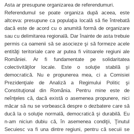
Asta ar presupune organizarea de referendumuri.
Referendumul se poate organiza după aceea, este
altceva: presupune ca populaţia locală să fie întrebată
dacă este de acord cu o anumită formă de organizare
sau cu delimitarea regională. Dar înainte de asta trebuie
permis ca oamenii să se asocieze şi să formeze acele
entităţi teritoriale care ar putea fi viitoarele regiuni ale
României. Ar fi fundamentate pe solidaritatea
colectivităţilor locale. Este o soluţie stabilă şi
democratică. Nu e propunerea mea, ci a Comisiei
Prezidenţiale de Analiză a Regimului Politic şi
Constituţional din România. Pentru mine este de
neînţeles că, dacă există o asemenea propunere, nici
măcar să nu se vorbească despre o dezbatere care să
ducă la o soluţie normală, democratică şi durabilă. Eu
n-am niciun dubiu că, în asemenea condiţii, Ţinutul
Secuiesc va fi una dintre regiuni, pentru că secuii se