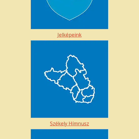
Jelképeink
Székely Hímnusz