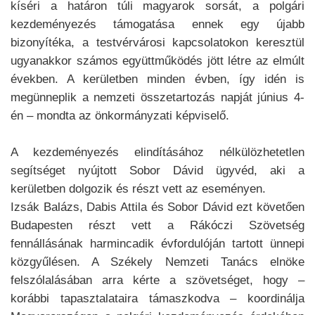
kíséri a határon túli magyarok sorsát, a polgári
kezdeményezés támogatása ennek egy újabb
bizonyítéka, a testvérvárosi kapcsolatokon keresztül
ugyanakkor számos együttműködés jött létre az elmúlt
években. A kerületben minden évben, így idén is
megünneplik a nemzeti összetartozás napját június 4-
én – mondta az önkormányzati képviselő.
A kezdeményezés elindításához nélkülözhetetlen
segítséget nyújtott Sobor Dávid ügyvéd, aki a
kerületben dolgozik és részt vett az eseményen.
Izsák Balázs, Dabis Attila és Sobor Dávid ezt követően
Budapesten részt vett a Rákóczi Szövetség
fennállásának harmincadik évfordulóján tartott ünnepi
közgyűlésen. A Székely Nemzeti Tanács elnöke
felszólalásában arra kérte a szövetséget, hogy –
korábbi tapasztalataira támaszkodva – koordinálja