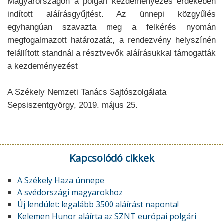
Magyarországon a polgári kezdeményezés érdekében
indított aláírásgyűjtést. Az ünnepi közgyűlés
egyhangúan szavazta meg a felkérés nyomán
megfogalmazott határozatát, a rendezvény helyszínén
felállított standnál a résztvevők aláírásukkal támogatták
a kezdeményezést
A Székely Nemzeti Tanács Sajtószolgálata
Sepsiszentgyörgy, 2019. május 25.
Kapcsolódó cikkek
A Székely Haza ünnepe
A svédországi magyarokhoz
Új lendület: legalább 3500 aláírást naponta!
Kelemen Hunor aláírta az SZNT európai polgári