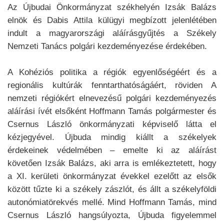
Az Újbudai Önkormányzat székhelyén Izsák Balázs
elnök és Dabis Attila külügyi megbízott jelenlétében
indult a magyarországi aláírásgyűjtés a Székely
Nemzeti Tanács polgári kezdeményezése érdekében.
A Kohéziós politika a régiók egyenlőségéért és a
regionális kultúrák fenntarthatóságáért, röviden A
nemzeti régiókért elnevezésű polgári kezdeményezés
aláírási ívét elsőként Hoffmann Tamás polgármester és
Csernus László önkormányzati képviselő látta el
kézjegyével. Újbuda mindig kiállt a székelyek
érdekeinek védelmében – emelte ki az aláírást
követően Izsák Balázs, aki arra is emlékeztetett, hogy
a XI. kerületi önkormányzat évekkel ezelőtt az elsők
között tűzte ki a székely zászlót, és állt a székelyföldi
autonómiatörekvés mellé. Mind Hoffmann Tamás, mind
Csernus László hangsúlyozta, Újbuda figyelemmel