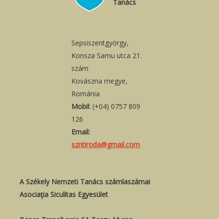
Tanács
Sepsiszentgyörgy,
Konsza Samu utca 21.
szám
Kovászna megye,
Románia
Mobil:
(+04) 0757 809
126
Email:
szntiroda@gmail.com
A Székely Nemzeti Tanács számlaszámai
Asociaţia Siculitas Egyesület