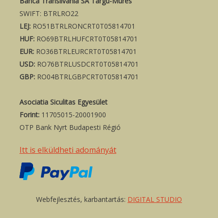
Banca Transilvania SA Targu-Mures
SWIFT: BTRLRO22
LEJ:
RO51BTRLRONCRT0T05814701
HUF:
RO69BTRLHUFCRT0T05814701
EUR:
RO36BTRLEURCRT0T05814701
USD:
RO76BTRLUSDCRT0T05814701
GBP:
RO04BTRLGBPCRT0T05814701
Asociatia Siculitas Egyesület
Forint:
11705015-20001900
OTP Bank Nyrt Budapesti Régió
Itt is elküldheti adományát
Webfejlesztés, karbantartás:
DIGITAL STUDIO